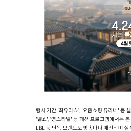
모든 업무 담당자(비개발자)를 위한 온톨로지 기반 AI 지식체계 설계 1-day 워크숍
행사 기간 '최유라쇼', '요즘쇼핑 유리네' 등
'엘쇼', '영스타일' 등 패션 프로그램에서는 
LBL 등 단독 브랜드도 방송마다 매진되며 실