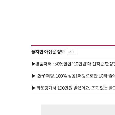
놓치면 아쉬운 정보
AD
▶명품퍼터 ~60%할인 '10만원'대 선착순 한정
▶ '2m' 퍼팅, 100% 성공! 퍼팅으로만 10타 줄
▶ 라운딩가서 100만원 벌었어요. 뜨고 있는 골