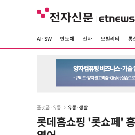
AI·SW
반도체
전자
모빌리티
통
플랫폼·유통
유통·생활
롯데홈쇼핑 '롯쇼페' 