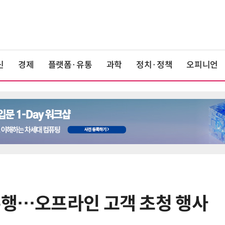
신
경제
플랫폼·유통
과학
정치·정책
오피니언
흥행…오프라인 고객 초청 행사
6
상생협력법 개정안 '플랫폼 이중족
쇄' 채우나