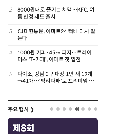
빚나
나
2
8000원대로 즐기는 치맥…KFC, 여
7
“찰떡같이
름 한정 세트 출시
나-o' 
3
CJ대한통운, 이마트24 택배 다시 맡
8
쿠팡Inc,
는다
박…2년
4
1000원 커피·45㎝ 피자…트레이
9
세븐일레븐
더스 'T-카페', 이마트 첫 입점
매 300
5
다이소, 강남 3구 매장 1년 새 19개
10
“쿠팡, 7
→41개…'박리다매'로 프리미엄 상
최대'…
권 정조준
주요 행사
❯