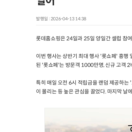
열어
발행일 : 2026-04-13 14:38
롯데홈쇼핑은 24일과 25일 양일간 셀럽 참여
이번 행사는 상반기 최대 행사 '롯쇼페' 흥행
된 '롯쇼페'는 방문객 1000만명, 신규 고객 2
특히 매일 오전 6시 적립금을 랜덤 제공하는 
이 몰리는 등 높은 관심을 끌었다. 마지막 날