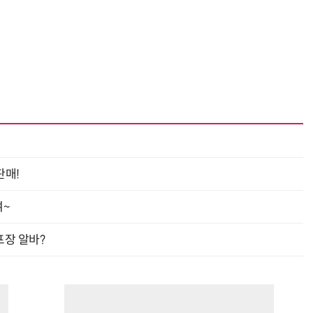
거미줄 쏘고 자동 회수까지…현실판 
판매!
여~
프장 알바?