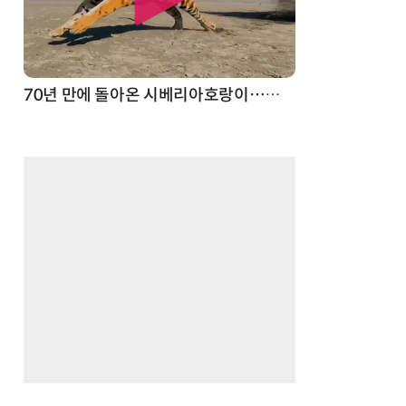
스파이더맨 웹 슈터
70년 만에 돌아온 시베리아호랑이…카자흐스탄 야생에 풀렸다