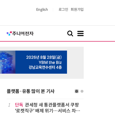
English
로그인
회원가입
플랫폼·유통 많이 본 기사
1
단독
관세청 새 통관플랫폼서 쿠팡
6
상생협력법
'로켓직구' 배제 위기…서비스 차질
쇄' 채우