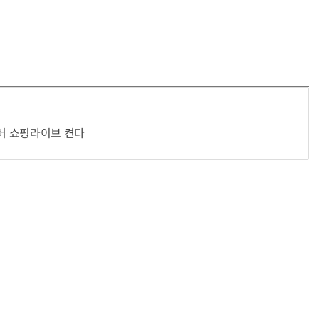
이버 쇼핑라이브 켠다