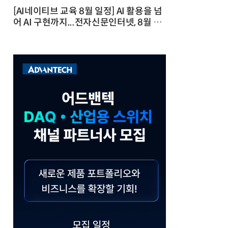
[AI네이티브 교육 8월 일정] AI 활용을 넘
어 AI 구현까지...전자신문인터넷, 8월 실
전 교육·워크숍 개최 발행일 : 2026-07-
23 10:46