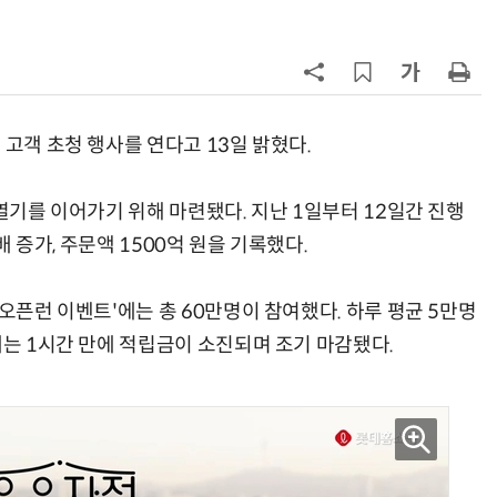
7
“찰떡같이 알아듣네”…카카오, '카
나-o' 음성 생성 기술 고도화
8
쿠팡Inc, 상반기 영업적자 1.2조 육
박…2년치 이익 넘어서
 고객 초청 행사를 연다고 13일 밝혔다.
9
세븐일레븐, 해외 지역 명물 라면 판
 열기를 이어가기 위해 마련됐다. 지난 1일부터 12일간 진행
매 300만개 돌파
배 증가, 주문액 1500억 원을 기록했다.
10
“쿠팡, 7월 결제액 6조1100억 '역대
최대'…쿠팡이츠도 신기록”
'오픈런 이벤트'에는 총 60만명이 참여했다. 하루 평균 5만명
에는 1시간 만에 적립금이 소진되며 조기 마감됐다.