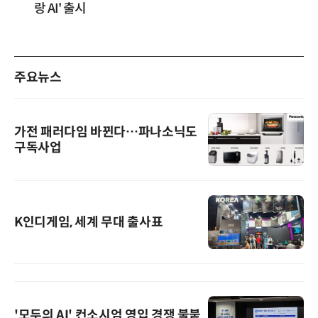
랑 AI' 출시
주요뉴스
가전 패러다임 바뀐다…파나소닉도
구독사업
K인디게임, 세계 무대 출사표
'모두의 AI' 컨소시엄 영입 경쟁 불붙