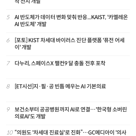
착 전지 개발
5
AI 반도체가 데이터 변화 맞춰 반응...KAIST, '카멜레온
AI 반도체' 개발
6
[포토] KIST 차세대 바이러스 진단 플랫폼 '퓨전 어세
이' 개발
7
다누리, 스페이스X 팰컨9 달 충돌 전후 포착
8
[ET시선]지·필·공 빈틈 메우는 AI 기본의료
9
보건소부터 공공병원까지 AI로 연결…'한국형 소버린
의료AI'도 개발
10
“의원도 '차세대 진료실'로 진화”…GC메디아이 '의사