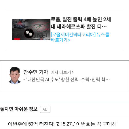
로옴, 발진 출력 4배 높인 2세
대 테라헤르츠파 발진 디바이
스 개발
[로옴세미컨덕터코리아] 뉴스룸
바로가기>
안수민 기자
기사 더보기
'대한민국 AI 수도' 향한 전력·수력·인력 혁신 시동…'충남 3력 혁신 TF 회의 첫 개최
놓치면 아쉬운 정보
AD