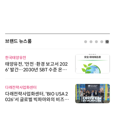
브랜드 뉴스룸
한국태양유전
태양유전, '안전·환경 보고서 202
6' 발간…2030년 SBT 수준 온실
가스 감축 추진
다래전략사업화센터
다래전략사업화센터, 'BIO USA 2
026'서 글로벌 빅파마와의 비즈니
스 미팅 지원…K-바이오 해외 진출
교두보 확보