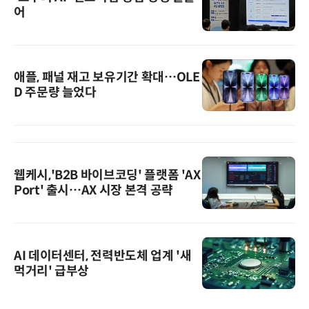
어
애플, 패널 재고 보유기간 확대…OLE
D 주문량 늘었다
웹케시,'B2B 바이브코딩' 플랫폼 'AX
Port' 출시…AX 시장 본격 공략
AI 데이터센터, 전력반도체 업계 '새
먹거리' 급부상