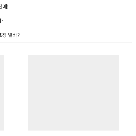
판매!
여~
“계속 쫓아왔다”…도망치던 우크라 민간인 공격한 러 자폭 드론
진정한 우정?…친구 구하려다 둘 다 의자 틈에 목이 낀
프장 알바?