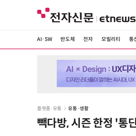
AI·SW
반도체
전자
모빌리티
통
플랫폼·유통
유통·생활
빽다방, 시즌 한정 '통단