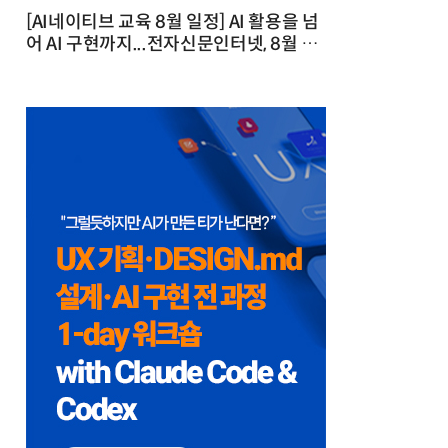
[AI네이티브 교육 8월 일정] AI 활용을 넘
어 AI 구현까지...전자신문인터넷, 8월 실
전 교육·워크숍 개최 발행일 : 2026-07-
23 10:46