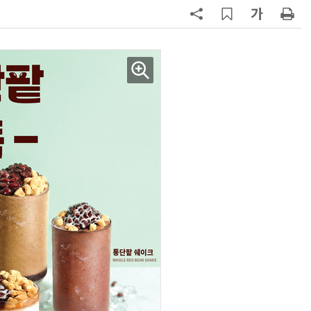
지
7
[뉴스줌인] 쿠팡Inc, 2분기 '어닝쇼
크'…“내년 중순께 유출 사고 전 수
회복”
8
“쿠팡, 7월 결제액 6조1100억 '역대
최대'…쿠팡이츠도 신기록”
9
창사 첫 파업까지 갔던 카카오…연
봉 6.3% 인상 합의
10
우유 감산 협상 8월 말로 연장…산
기준 놓고 '평행선'