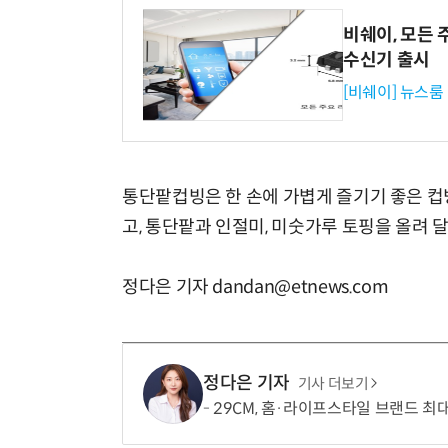
비쉐이, 모든 
수신기 출시
[비쉐이] 뉴스룸
통단팥컵빙은 한 손에 가볍게 즐기기 좋은 컵
고, 통단팥과 인절미, 미숫가루 토핑을 올려 
정다은 기자 dandan@etnews.com
정다은 기자
기사 더보기
29CM, 홈·라이프스타일 브랜드 최대