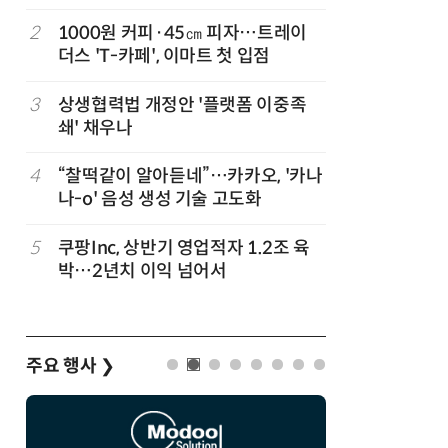
지
2
1000원 커피·45㎝ 피자…트레이
7
[뉴스줌인]
준
더스 'T-카페', 이마트 첫 입점
크'…“내
회복”
3
상생협력법 개정안 '플랫폼 이중족
8
“쿠팡, 7
쇄' 채우나
최대'…
4
“찰떡같이 알아듣네”…카카오, '카나
9
창사 첫 
나-o' 음성 생성 기술 고도화
봉 6.3%
정
5
쿠팡Inc, 상반기 영업적자 1.2조 육
10
우유 감산
박…2년치 이익 넘어서
기준 놓고
주요 행사
❯