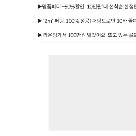
▶명품퍼터 ~60%할인 '10만원'대 선착순 한정
▶ '2m' 퍼팅, 100% 성공! 퍼팅으로만 10타 줄
▶ 라운딩가서 100만원 벌었어요. 뜨고 있는 골