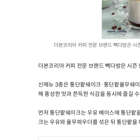
더본코리아 커피 전문 브랜드 빽다방은 시즌 
더본코리아 커피 전문 브랜드 빽다방은 시즌 한
신메뉴 3종은 통단팥쉐이크·통단팥율무쉐이
해 풍성한 맛과 쫀득한 식감을 동시에 즐길 수
먼저 통단팥쉐이크는 우유 베이스에 통단팥을
크는 우유와 율무파우더를 섞은 뒤 통단팥을