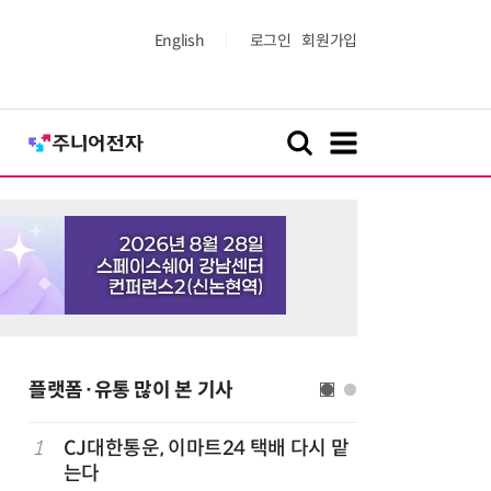
English
로그인
회원가입
플랫폼·유통 많이 본 기사
1
CJ대한통운, 이마트24 택배 다시 맡
6
카카오, 
까
는다
에 쿠팡이