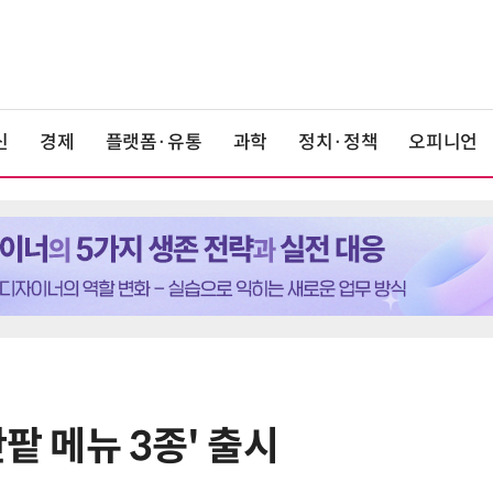
신
경제
플랫폼·유통
과학
정치·정책
오피니언
팥 메뉴 3종' 출시
6
카카오, 역대 최대 분기 실적…카톡
에 쿠팡이츠 연동해 주문부터 결제