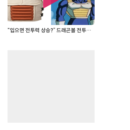
 순간
“입으면 전투력 상승?” 드래곤볼 전투복 닮은 중량조끼