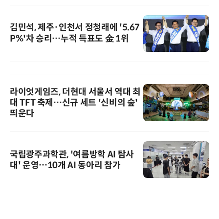
김민석, 제주·인천서 정청래에 '5.67
P%'차 승리…누적 득표도 金 1위
라이엇게임즈, 더현대 서울서 역대 최
대 TFT 축제…신규 세트 '신비의 숲'
띄운다
국립광주과학관, '여름방학 AI 탐사
대' 운영…10개 AI 동아리 참가