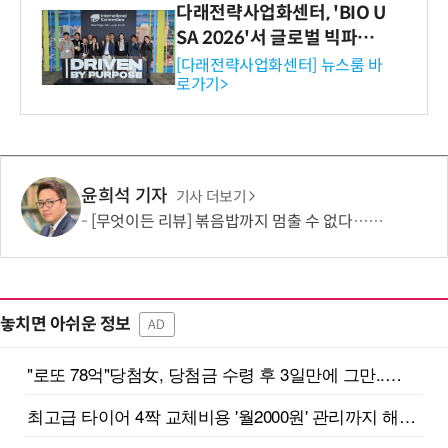
다래전략사업화센터, 'BIO U
SA 2026'서 글로벌 빅파마
와의 비즈니스 미팅 지원…K
[다래전략사업화센터] 뉴스룸 바
로가기>
-바이오 해외 진출 교두보 확
보
윤희석 기자
기사 더보기
[무엇이든 리뷰] 볶음밥까지 멈출 수 없다…하림 '별미요리 닭갈비' 한 끼 실험
놓치면 아쉬운 정보
AD