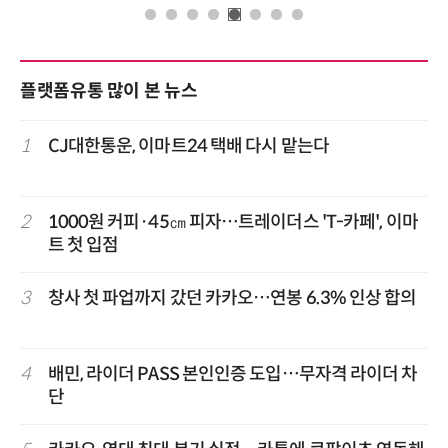
플랫폼유통 많이 본 뉴스
1
CJ대한통운, 이마트24 택배 다시 맡는다
2
1000원 커피·45㎝ 피자…트레이더스 'T-카페', 이마
트 첫 입점
3
창사 첫 파업까지 갔던 카카오…연봉 6.3% 인상 합의
4
배민, 라이더 PASS 본인인증 도입…무자격 라이더 차
단