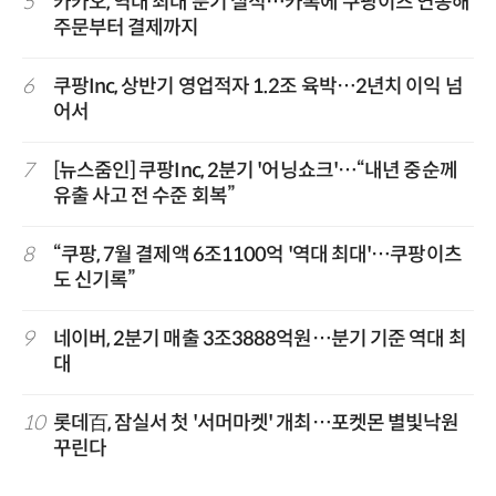
5
카카오, 역대 최대 분기 실적…카톡에 쿠팡이츠 연동해
주문부터 결제까지
6
쿠팡Inc, 상반기 영업적자 1.2조 육박…2년치 이익 넘
어서
7
[뉴스줌인] 쿠팡Inc, 2분기 '어닝쇼크'…“내년 중순께
유출 사고 전 수준 회복”
8
“쿠팡, 7월 결제액 6조1100억 '역대 최대'…쿠팡이츠
도 신기록”
9
네이버, 2분기 매출 3조3888억원…분기 기준 역대 최
대
10
롯데百, 잠실서 첫 '서머마켓' 개최…포켓몬 별빛낙원
꾸린다