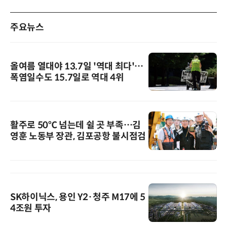
주요뉴스
올여름 열대야 13.7일 '역대 최다'…
폭염일수도 15.7일로 역대 4위
활주로 50℃ 넘는데 쉴 곳 부족…김
영훈 노동부 장관, 김포공항 불시점검
SK하이닉스, 용인 Y2·청주 M17에 5
4조원 투자