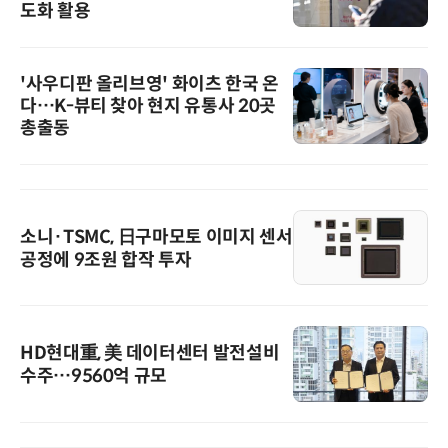
도화 활용
'사우디판 올리브영' 화이츠 한국 온
다…K-뷰티 찾아 현지 유통사 20곳
총출동
소니·TSMC, 日구마모토 이미지 센서
공정에 9조원 합작 투자
HD현대重, 美 데이터센터 발전설비
수주…9560억 규모