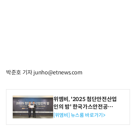
박준호 기자 junho@etnews.com
위엠비, '2025 첨단안전산업
인의 밤' 한국가스안전공사
사장상 수상
[위엠비] 뉴스룸 바로가기>