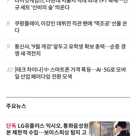
7
라이엇게임즈, 더현대 서울서 역대 최대 TFT 축제…신
규 세트 '신비의 숲' 띄운다
8
쿠팡플레이, 이강인 데뷔전 직관 팬에 '역조공' 선물 쏜
다
9
통신사, '9월 개강' 앞두고 유학생 확보 총력…순증 경
쟁 새 격전지
10
[테크 차이나] 中 스마트폰 가격 폭등…AI·5G로 모바
일 산업 패러다임 전환 모색
주요뉴스
단독
LG유플러스 익시오, 통화음성원
본 제한적 수집…보이스피싱 탐지 고