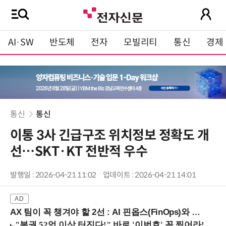
AI·SW
반도체
전자
모빌리티
통신
경제
통신
통신
이통 3사 긴급구조 위치정보 정확도 개
선…SKT·KT 전반적 우수
발행일 : 2026-04-21 11:02
업데이트 : 2026-04-21 14:01
AX 팀이 꼭 챙겨야 할 2선 : AI 핀옵스(FinOps)와 토큰 거버넌스 (8/21 잠실역)