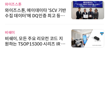
위고페어
위고페어, 서울AI허브 '2026 AI 전
환(AX) 지원사업' 컨소시엄 선정
시큐어링크
시큐어링크, 중소기업기술정보진
흥원 AI 초격차 R&D 사업 최종 선
정
노보센스
노보센스, PWM 고주파 과도 간섭
난제 극복…차량용 전류 감지 증폭
기