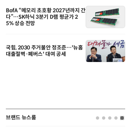
BofA “메모리 초호황 2027년까지 간
다”…SK하닉 3분기 D램 평균가 2
5% 상승 전망
국힘, 2030 주거불안 정조준…'뉴홈
대출절벽·폐버스' 대여 공세
브랜드 뉴스룸