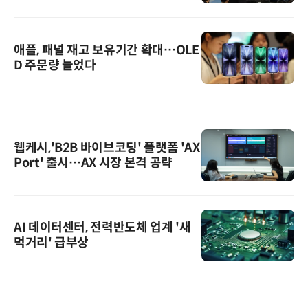
애플, 패널 재고 보유기간 확대…OLE
D 주문량 늘었다
웹케시,'B2B 바이브코딩' 플랫폼 'AX
Port' 출시…AX 시장 본격 공략
AI 데이터센터, 전력반도체 업계 '새
먹거리' 급부상