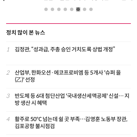
정치 많이 본 뉴스
1
김정관, “성과급, 주총 승인 거치도록 상법 개정”
2
산업부, 한화오션·에코프로비엠 등 5개사 '슈퍼 을
(乙)' 선정
3
반도체 등 6대 첨단산업 '국내생산세액공제' 신설… 지
방 생산 시 혜택
4
활주로 50℃ 넘는데 쉴 곳 부족…김영훈 노동부 장관,
김포공항 불시점검