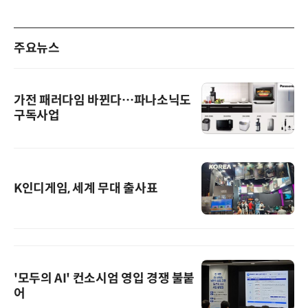
주요뉴스
가전 패러다임 바뀐다…파나소닉도
구독사업
K인디게임, 세계 무대 출사표
'모두의 AI' 컨소시엄 영입 경쟁 불붙
어