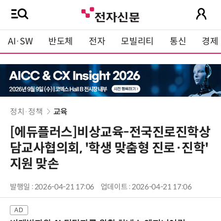
AI·SW
반도체
전자
모빌리티
통신
경제
정치·정책
교육
[에듀플러스]비상교육-전국진로진학상
담교사협의회, '학생 맞춤형 진로·진학'
지원 맞손
발행일 : 2026-04-21 17:06
업데이트 : 2026-04-21 17:06