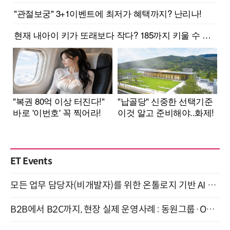
ET Events
모든 업무 담당자(비개발자)를 위한 온톨로지 기반 AI 지식체계 설계 1-day 워크숍 8월 20일 개최
B2B에서 B2C까지, 현장 실제 운영사례 : 동원그룹·OCI·다이닝브랜즈그룹·당근 (8/27)