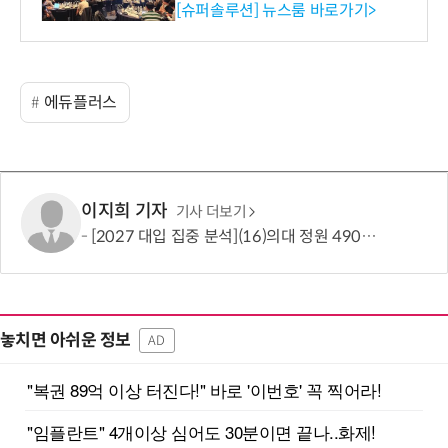
리 성료
[슈퍼솔루션] 뉴스룸 바로가기>
에듀플러스
이지희 기자
기사 더보기
[2027 대입 집중 분석](16)의대 정원 490명 늘었지만…서울·수도권은 전형 변화에 주목
놓치면 아쉬운 정보
AD