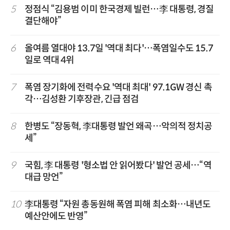
5
정점식 “김용범 이미 한국경제 빌런…李 대통령, 경질
결단해야”
6
올여름 열대야 13.7일 '역대 최다'…폭염일수도 15.7
일로 역대 4위
7
폭염 장기화에 전력수요 '역대 최대' 97.1GW 경신 촉
각…김성환 기후장관, 긴급 점검
8
한병도 “장동혁, 李대통령 발언 왜곡…악의적 정치공
세”
9
국힘, 李 대통령 '형소법 안 읽어봤다' 발언 공세…“역
대급 망언”
10
李대통령 “자원 총동원해 폭염 피해 최소화…내년도
예산안에도 반영”