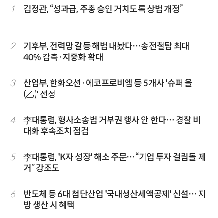
1
김정관, “성과급, 주총 승인 거치도록 상법 개정”
2
기후부, 전력망 갈등 해법 내놨다…송전철탑 최대
40% 감축·지중화 확대
3
산업부, 한화오션·에코프로비엠 등 5개사 '슈퍼 을
(乙)' 선정
4
李대통령, 형사소송법 거부권 행사 안 한다… 경찰 비
대화 후속조치 점검
5
李대통령, 'K자 성장' 해소 주문…“기업 투자 걸림돌 제
거” 강조도
6
반도체 등 6대 첨단산업 '국내생산세액공제' 신설… 지
방 생산 시 혜택