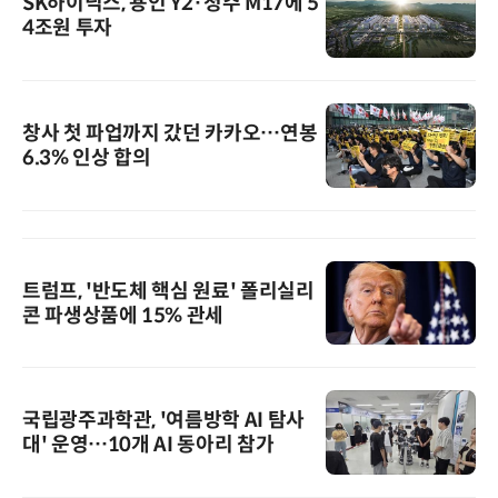
SK하이닉스, 용인 Y2·청주 M17에 5
4조원 투자
창사 첫 파업까지 갔던 카카오…연봉
6.3% 인상 합의
트럼프, '반도체 핵심 원료' 폴리실리
콘 파생상품에 15% 관세
국립광주과학관, '여름방학 AI 탐사
대' 운영…10개 AI 동아리 참가