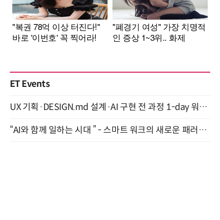
ET Events
UX 기획·DESIGN.md 설계·AI 구현 전 과정 1-day 워크숍 with Claude Code·Codex 9월 15일 개최
“AI와 함께 일하는 시대 ” - 스마트 워크의 새로운 패러다임 (9/11)