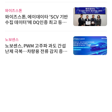
와이즈스톤
와이즈스톤, 에이데이타 'SCV 기반
수집 데이터'에 DQ인증 최고 등급
수여
노보센스
노보센스, PWM 고주파 과도 간섭
난제 극복…차량용 전류 감지 증폭
기