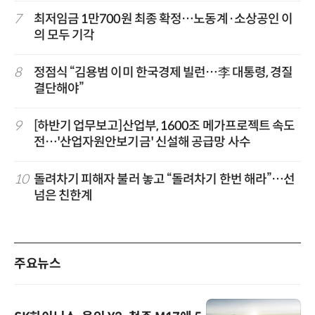
7
최저임금 1만700원 최종 확정…노동계·소상공인 이
의 모두 기각
8
정점식 “김용범 이미 한국경제 빌런…李 대통령, 경질
결단해야”
9
[하반기 업무보고]산업부, 1600조 메가프로젝트 속도
전…'산업자원안보기금' 신설해 공급망 사수
10
돌려차기 피해자 불러 놓고 “돌려차기 한번 해라”…선
넘은 친한계
주요뉴스