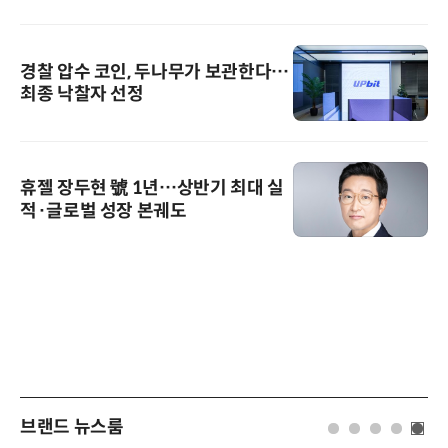
경찰 압수 코인, 두나무가 보관한다…
최종 낙찰자 선정
휴젤 장두현 號 1년…상반기 최대 실
적·글로벌 성장 본궤도
브랜드 뉴스룸