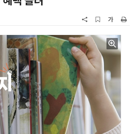
 혜택 늘려
7
반도체 등 6대 첨단산업 '국내생산
액공제' 신설… 지방 생산 시 혜택
8
[하반기 업무보고]산업부, 1600조
메가프로젝트 속도전…'산업자원안
보기금' 신설해 공급망 사수
9
정점식 “김용범 이미 한국경제 빌
런…李 대통령, 경질 결단해야”
10
돌려차기 피해자 불러 놓고 “돌려차
기 한번 해라”…선 넘은 친한계