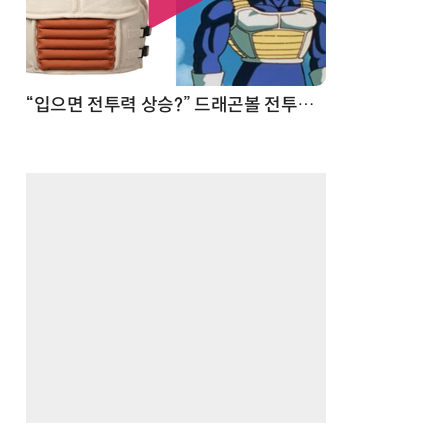
 순간
“입으면 전투력 상승?” 드래곤볼 전투복 닮은 중량조끼