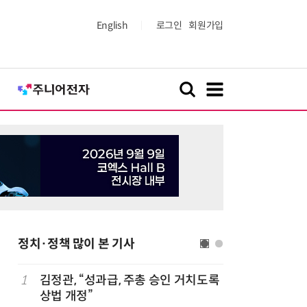
English
로그인
회원가입
정치·정책 많이 본 기사
1
김정관, “성과급, 주총 승인 거치도록
6
최저임금 
상법 개정”
동계·소상