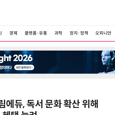
신
경제
플랫폼·유통
과학
정치·정책
오피니언
에듀, 독서 문화 확산 위해
6
최저임금 1만700원 최종 확정…노
동계·소상공인 이의 모두 기각