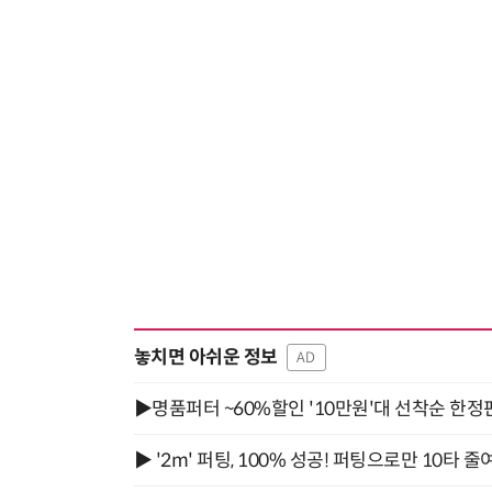
놓치면 아쉬운 정보
AD
▶명품퍼터 ~60%할인 '10만원'대 선착순 한정
▶ '2m' 퍼팅, 100% 성공! 퍼팅으로만 10타 줄