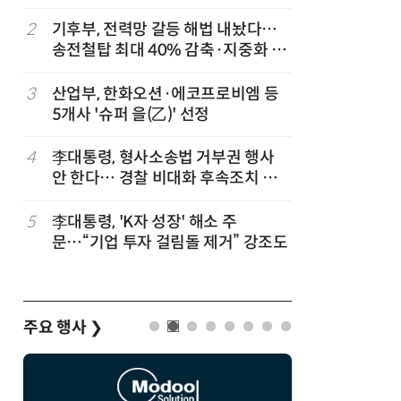
세
2
기후부, 전력망 갈등 해법 내놨다…
7
반도체 등
송전철탑 최대 40% 감축·지중화 확
액공제' 
대
3
산업부, 한화오션·에코프로비엠 등
8
[하반기 
5개사 '슈퍼 을(乙)' 선정
메가프로
보기금' 
4
李대통령, 형사소송법 거부권 행사
9
정점식 “
안 한다… 경찰 비대화 후속조치 점
런…李 대
검
5
李대통령, 'K자 성장' 해소 주
10
돌려차기 
문…“기업 투자 걸림돌 제거” 강조도
기 한번 
주요 행사
❯