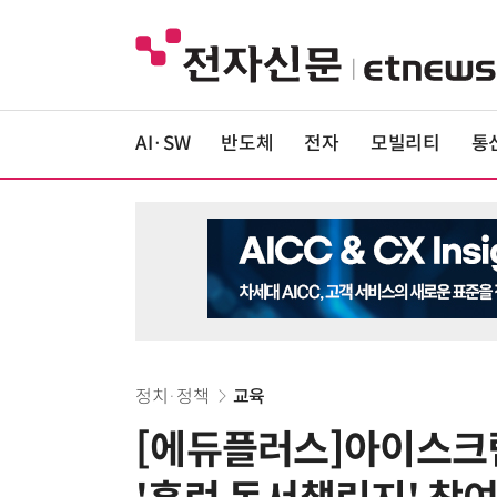
AI·SW
반도체
전자
모빌리티
통
정치·정책
교육
[에듀플러스]아이스크림