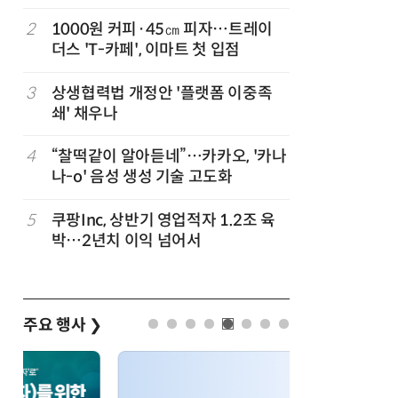
지
2
1000원 커피·45㎝ 피자…트레이
7
“쿠팡, 7
더스 'T-카페', 이마트 첫 입점
최대'…
3
상생협력법 개정안 '플랫폼 이중족
8
[뉴스줌인]
준
쇄' 채우나
크'…“내
회복”
정
4
“찰떡같이 알아듣네”…카카오, '카나
9
우유 감산
나-o' 음성 생성 기술 고도화
기준 놓고
…
5
쿠팡Inc, 상반기 영업적자 1.2조 육
10
네이버, 
박…2년치 이익 넘어서
분기 기준
주요 행사
❯