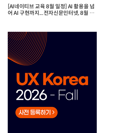
[AI네이티브 교육 8월 일정] AI 활용을 넘
어 AI 구현까지...전자신문인터넷, 8월 실
전 교육·워크숍 개최 발행일 : 2026-07-
23 10:46