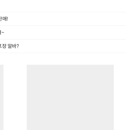
판매!
여~
프장 알바?