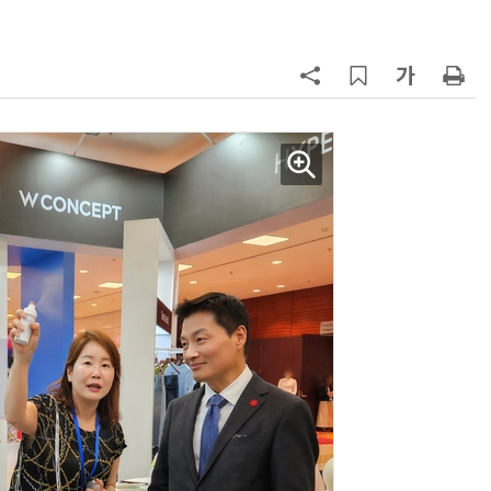
지
7
“쿠팡, 7월 결제액 6조1100억 '역대
최대'…쿠팡이츠도 신기록”
8
[뉴스줌인] 쿠팡Inc, 2분기 '어닝쇼
크'…“내년 중순께 유출 사고 전 수
회복”
9
우유 감산 협상 8월 말로 연장…산
기준 놓고 '평행선'
10
네이버, 2분기 매출 3조3888억원
분기 기준 역대 최대