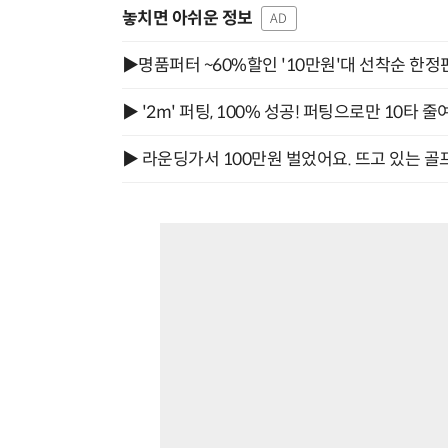
놓치면 아쉬운 정보
AD
▶명품퍼터 ~60%할인 '10만원'대 선착순 한정
▶ '2m' 퍼팅, 100% 성공! 퍼팅으로만 10타 줄
▶ 라운딩가서 100만원 벌었어요. 뜨고 있는 골