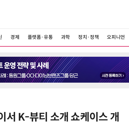
신
경제
플랫폼·유통
과학
정치·정책
오피니언
이서 K-뷰티 소개 쇼케이스 개
6
카카오, 역대 최대 분기 실적…카톡
에 쿠팡이츠 연동해 주문부터 결제