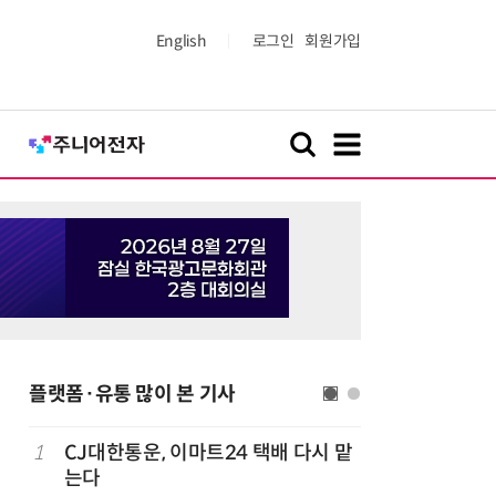
English
로그인
회원가입
플랫폼·유통 많이 본 기사
1
CJ대한통운, 이마트24 택배 다시 맡
6
카카오, 
까
는다
에 쿠팡이