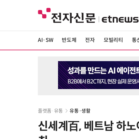
AI·SW
반도체
전자
모빌리티
통
플랫폼·유통
유통·생활
신세계百, 베트남 하노