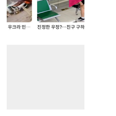
드론
진정한 우정?…친구 구하려다 둘 다 의자 틈에 목이 낀 순간