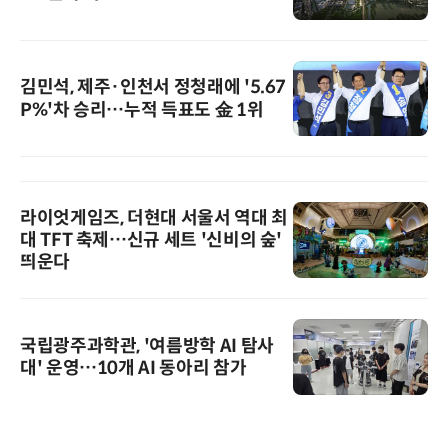
김민석, 제주·인천서 정청래에 '5.67
P%'차 승리…누적 득표도 金 1위
라이엇게임즈, 더현대 서울서 역대 최
대 TFT 축제…신규 세트 '신비의 숲'
띄운다
국립광주과학관, '여름방학 AI 탐사
대' 운영…10개 AI 동아리 참가