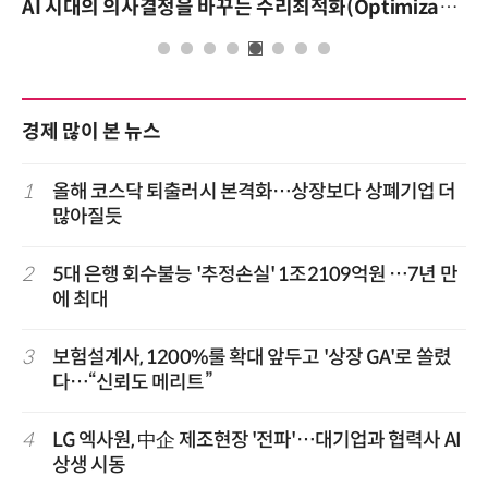
AI 시대의 의사결정을 바꾸는 수리최적화(Optimization): 실제 산업 적용 사례와 활용 전략
경제 많이 본 뉴스
1
올해 코스닥 퇴출러시 본격화…상장보다 상폐기업 더
많아질듯
2
5대 은행 회수불능 '추정손실' 1조2109억원 …7년 만
에 최대
3
보험설계사, 1200%룰 확대 앞두고 '상장 GA'로 쏠렸
다…“신뢰도 메리트”
4
LG 엑사원, 中企 제조현장 '전파'…대기업과 협력사 AI
상생 시동