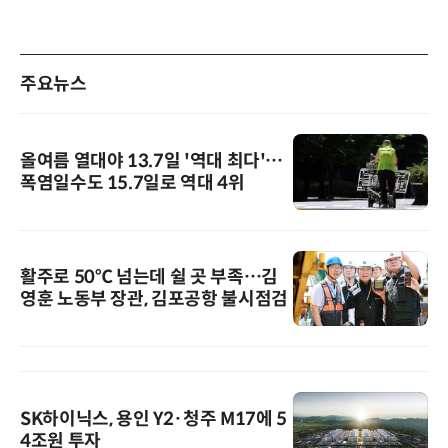
주요뉴스
올여름 열대야 13.7일 '역대 최다'…
폭염일수도 15.7일로 역대 4위
활주로 50℃ 넘는데 쉴 곳 부족…김
영훈 노동부 장관, 김포공항 불시점검
SK하이닉스, 용인 Y2·청주 M17에 5
4조원 투자