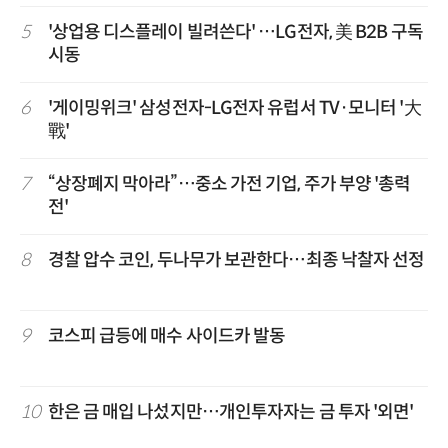
5
'상업용 디스플레이 빌려쓴다' …LG전자, 美 B2B 구독
시동
6
'게이밍위크' 삼성전자-LG전자 유럽서 TV·모니터 '大
戰'
7
“상장폐지 막아라”…중소 가전 기업, 주가 부양 '총력
전'
8
경찰 압수 코인, 두나무가 보관한다…최종 낙찰자 선정
9
코스피 급등에 매수 사이드카 발동
10
한은 금 매입 나섰지만…개인투자자는 금 투자 '외면'