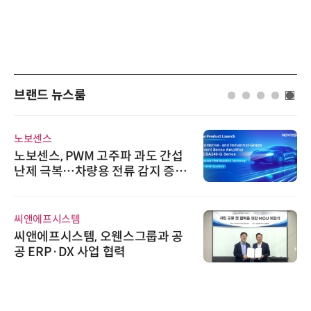
브랜드 뉴스룸
노보센스
노보센스, PWM 고주파 과도 간섭
난제 극복…차량용 전류 감지 증폭
기
씨앤에프시스템
씨앤에프시스템, 오웬스그룹과 공
공 ERP·DX 사업 협력