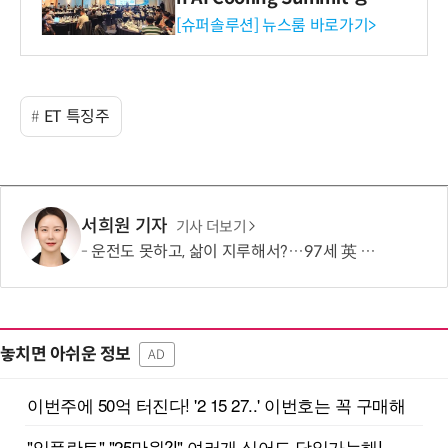
리 성료
[슈퍼솔루션] 뉴스룸 바로가기>
ET 특징주
서희원 기자
기사 더보기
운전도 못하고, 삶이 지루해서?…97세 英 할머니, 비행기 날개에 매달렸다
놓치면 아쉬운 정보
AD