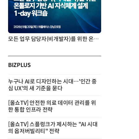
모든 업무 담당자(비개발자)를 위한 온톨로지 기반 AI 지식체계 설계 1-day 워크숍
BIZPLUS
누구나 AI로 디자인하는 시대…'인간 중
심 UX'의 새 기준을 묻다
[올쇼TV] 안전한 의료 데이터 관리를 위
한 통합 인프라 전략
[올쇼TV] 스플렁크가 제시하는 "AI 시대
의 옵저버빌리티" 전략