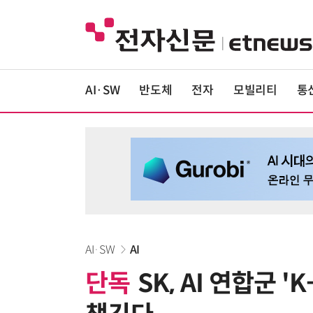
AI·SW
반도체
전자
모빌리티
통
AI·SW
AI
단독
SK, AI 연합군 