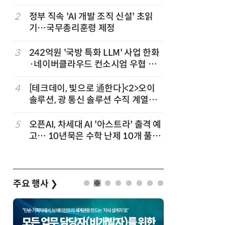
3
2
정부 직속 'AI 개발 조직 신설' 초읽
7
韓 AI리
기…국무총리훈령 제정
강 동력 
차
3
242억원 '국방 특화 LLM' 사업 한화
8
소프트피브
발
·네이버클라우드 컨소시엄 우협 선
원 구형 
정
과제 공식
4
[테크데이, 빛으로 通한다]<2>오이
9
국산 CS
솔루션, 광 통신 솔루션 수직 계열
다…5개사
화…'실리콘 포토닉스·CPO 집중 공
략'
5
오픈AI, 차세대 AI '아스트라' 출격 예
10
앤트로픽·
고… 10년묵은 수학 난제 10개 풀었
가 통제 
다
주요 행사
❯