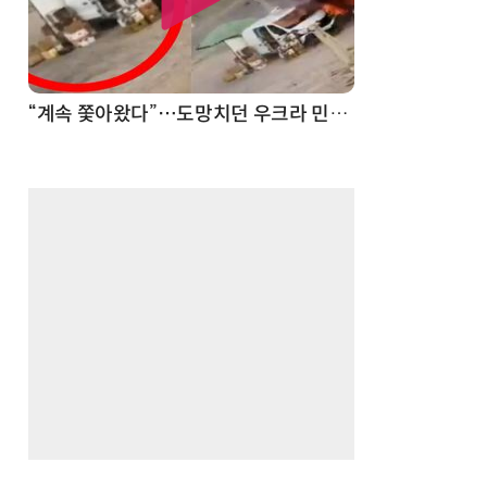
“계속 쫓아왔다”…도망치던 우크라 민간인 공격한 러 자폭 드론