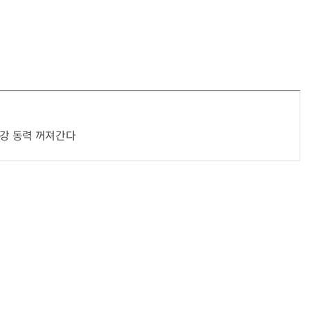
3강 동력 꺼져간다