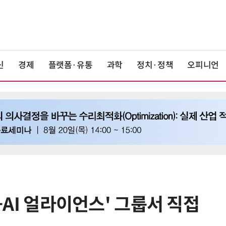
신
경제
플랫폼·유통
과학
정치·정책
오피니언
'K-AI 얼라이언스' 그룹서 직접
6
美 행정부, AI 모델 '해킹 등 사이버
보안 테스트' 의무화