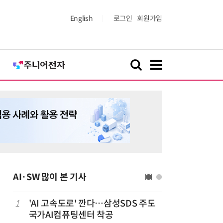
English
로그인
회원가입
AI·SW 많이 본 기사
1
'AI 고속도로' 깐다…삼성SDS 주도
6
美 행정부,
국가AI컴퓨팅센터 착공
보안 테스