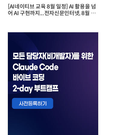
[AI네이티브 교육 8월 일정] AI 활용을 넘
어 AI 구현까지...전자신문인터넷, 8월 실
전 교육·워크숍 개최 발행일 : 2026-07-
23 10:46