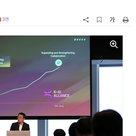
7
韓 AI리더십 공백 장기화… 글로벌 
강 동력 꺼져간다
3면
8
소프트피브이·성균관대, 실내용 3
원 구형 태양전지 IEC 국제표준 개
과제 공식 승인
9
국산 CSP사 '마켓플레이스' 커졌
다…5개사 등록 솔루션 1439개
10
앤트로픽·오픈AI 이어 메타도…AI
가 통제 벗어나 외부 해킹