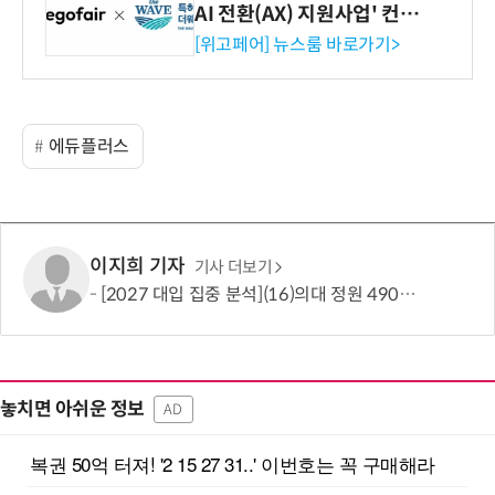
AI 전환(AX) 지원사업' 컨소
시엄 선정
[위고페어] 뉴스룸 바로가기>
에듀플러스
이지희 기자
기사 더보기
[2027 대입 집중 분석](16)의대 정원 490명 늘었지만…서울·수도권은 전형 변화에 주목
놓치면 아쉬운 정보
AD