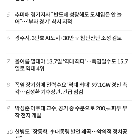
5
추미애 경기지사 “반도체 성장해도 도세입은 안 늘
어”…'부자 경기' 착시 지적
6
광주시, 3만호 AI도시·30만㎡ 첨단산단 조성 검토
7
올여름 열대야 13.7일 '역대 최다'…폭염일수도 15.7
일로 역대 4위
8
폭염 장기화에 전력수요 '역대 최대' 97.1GW 경신 촉
각…김성환 기후장관, 긴급 점검
9
박성준 아주대 교수, 공기 중 수분으로 200㎛ 피부 부
착 전지 개발
10
한병도 “장동혁, 李대통령 발언 왜곡…악의적 정치공