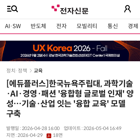
AI·SW
반도체
전자
모빌리티
통신
경제
정치·정책
교육
[에듀플러스]한국뉴욕주립대, 과학기술
·AI·경영·패션 '융합형 글로벌 인재' 양
성…기술·산업 잇는 '융합 교육' 모델
구축
발행일 : 2026-04-28 16:00
업데이트 : 2026-05-04 16:49
지면 :
2026-04-29
18면