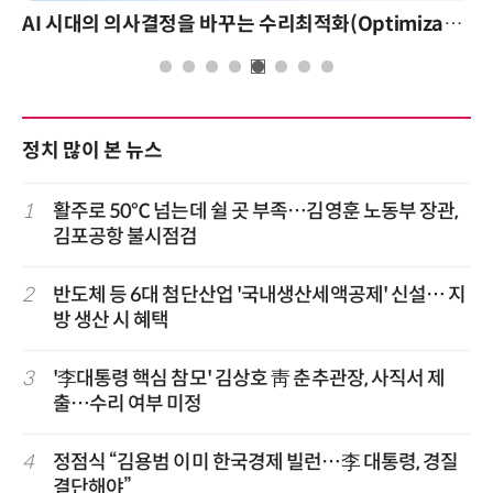
AI 시대의 의사결정을 바꾸는 수리최적화(Optimization): 실제 산업 적용 사례와 활용 전략
정치 많이 본 뉴스
1
활주로 50℃ 넘는데 쉴 곳 부족…김영훈 노동부 장관,
김포공항 불시점검
2
반도체 등 6대 첨단산업 '국내생산세액공제' 신설… 지
방 생산 시 혜택
3
'李대통령 핵심 참모' 김상호 靑 춘추관장, 사직서 제
출…수리 여부 미정
4
정점식 “김용범 이미 한국경제 빌런…李 대통령, 경질
결단해야”