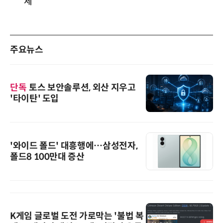
세”
주요뉴스
단독
토스 보안솔루션, 외산 지우고
'타이탄' 도입
'와이드 폴드' 대흥행에…삼성전자,
폴드8 100만대 증산
K게임 글로벌 도전 가로막는 '불법 복