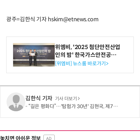
광주=김한식 기자 hskim@etnews.com
위엠비, '2025 첨단안전산업
인의 밤' 한국가스안전공사
사장상 수상
[위엠비] 뉴스룸 바로가기>
김한식 기자
기사 더보기
“길은 평화다”…'탐험가 30년' 김현국, 제7차 유라시아 대륙횡단 나선다
놓치면 아쉬운 정보
AD