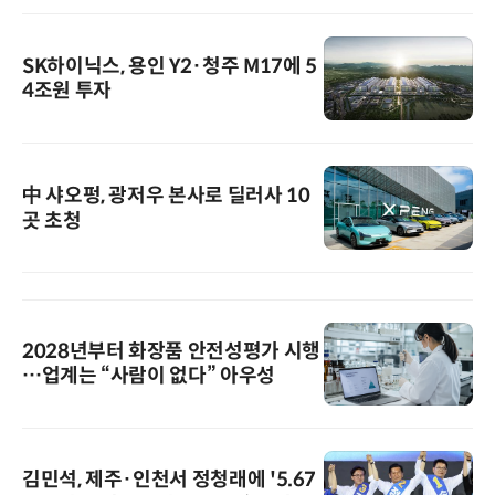
SK하이닉스, 용인 Y2·청주 M17에 5
4조원 투자
中 샤오펑, 광저우 본사로 딜러사 10
곳 초청
2028년부터 화장품 안전성평가 시행
…업계는 “사람이 없다” 아우성
김민석, 제주·인천서 정청래에 '5.67