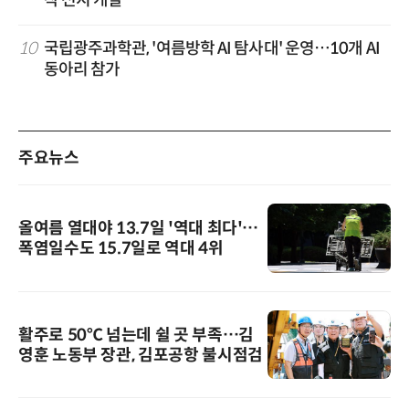
착 전지 개발
10
국립광주과학관, '여름방학 AI 탐사대' 운영…10개 AI
동아리 참가
주요뉴스
올여름 열대야 13.7일 '역대 최다'…
폭염일수도 15.7일로 역대 4위
활주로 50℃ 넘는데 쉴 곳 부족…김
영훈 노동부 장관, 김포공항 불시점검