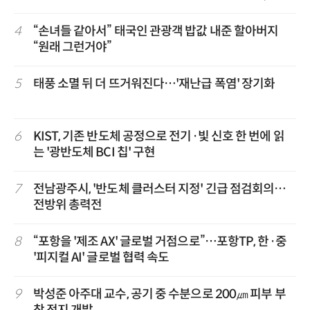
겹경사
4
“손녀들 같아서” 태국인 관광객 밥값 내준 할아버지
“원래 그런거야”
5
태풍 소멸 뒤 더 뜨거워진다…'재난급 폭염' 장기화
6
KIST, 기존 반도체 공정으로 전기·빛 신호 한 번에 읽
는 '광반도체 BCI 칩' 구현
7
전남광주시, '반도체 클러스터 지정' 긴급 점검회의…
전방위 총력전
8
“포항을 '제조 AX' 글로벌 거점으로”…포항TP, 한·중
'피지컬 AI' 글로벌 협력 속도
9
박성준 아주대 교수, 공기 중 수분으로 200㎛ 피부 부