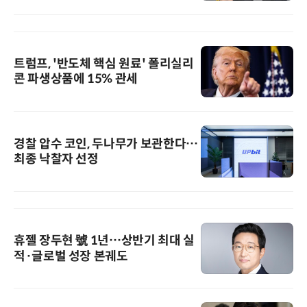
트럼프, '반도체 핵심 원료' 폴리실리
콘 파생상품에 15% 관세
경찰 압수 코인, 두나무가 보관한다…
최종 낙찰자 선정
휴젤 장두현 號 1년…상반기 최대 실
적·글로벌 성장 본궤도