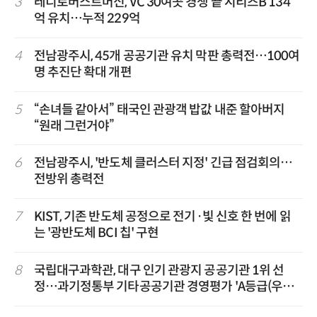
3
레디로버스트머신, VC 30여곳 경쟁 끝 시리즈B 134
억 유치…누적 229억
4
전남광주시, 45개 공공기관 유치 막판 총력전…100여
명 추진단 확대 개편
5
“손녀들 같아서” 태국인 관광객 밥값 내준 할아버지
“원래 그런거야”
6
전남광주시, '반도체 클러스터 지정' 긴급 점검회의…
전방위 총력전
7
KIST, 기존 반도체 공정으로 전기·빛 신호 한 번에 읽
는 '광반도체 BCI 칩' 구현
8
국립대구과학관, 대구 인기 관광지 공공기관 1위 선
정…과기정통부 기타공공기관 경영평가 'A등급(우수)'
겹경사