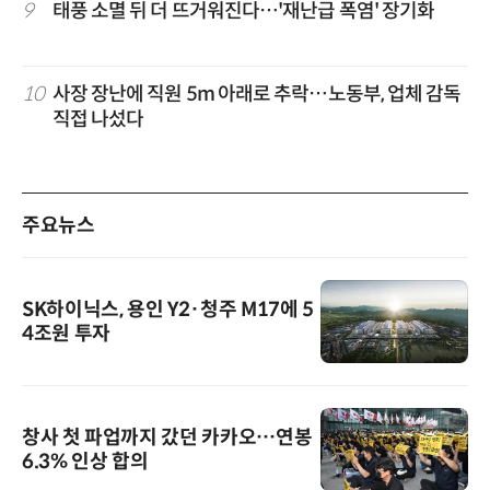
9
태풍 소멸 뒤 더 뜨거워진다…'재난급 폭염' 장기화
10
사장 장난에 직원 5m 아래로 추락…노동부, 업체 감독
직접 나섰다
주요뉴스
SK하이닉스, 용인 Y2·청주 M17에 5
4조원 투자
창사 첫 파업까지 갔던 카카오…연봉
6.3% 인상 합의