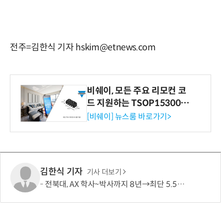
전주=김한식 기자 hskim@etnews.com
비쉐이, 모든 주요 리모컨 코
드 지원하는 TSOP15300 시
리즈 IR 수신기 출시
[비쉐이] 뉴스룸 바로가기>
김한식 기자
기사 더보기
전북대, AX 학사~박사까지 8년→최단 5.5년 가능…톱 100 AI 특화대학원 도약도