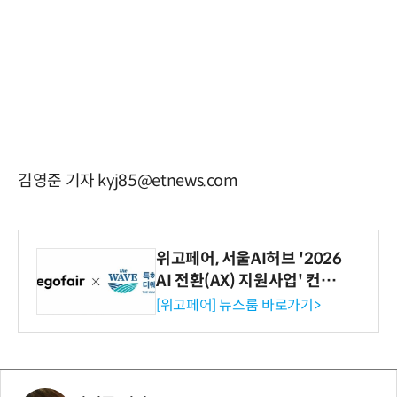
김영준 기자 kyj85@etnews.com
위고페어, 서울AI허브 '2026
AI 전환(AX) 지원사업' 컨소
시엄 선정
[위고페어] 뉴스룸 바로가기>