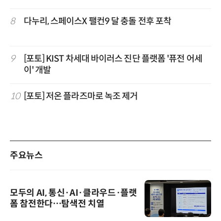
8
다누리, 스페이스X 팰컨9 달 충돌 전후 포착
9
[포토] KIST 차세대 바이러스 진단 플랫폼 '퓨전 어세
이' 개발
10
[포토] 저온 플라즈마로 녹조 제거
주요뉴스
모두의 AI, 통신·AI·클라우드·플랫
폼 참전한다…탐색전 치열