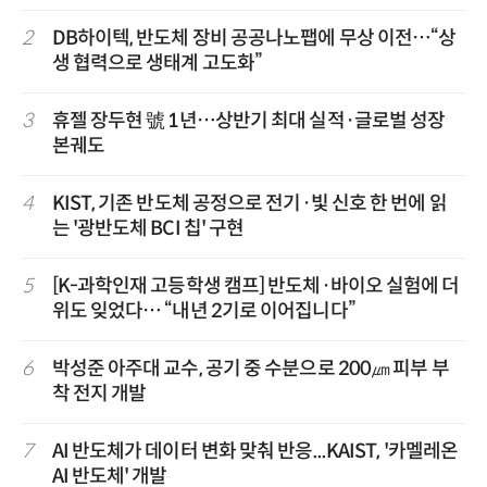
2
DB하이텍, 반도체 장비 공공나노팹에 무상 이전…“상
생 협력으로 생태계 고도화”
3
휴젤 장두현 號 1년…상반기 최대 실적·글로벌 성장
본궤도
4
KIST, 기존 반도체 공정으로 전기·빛 신호 한 번에 읽
는 '광반도체 BCI 칩' 구현
5
[K-과학인재 고등학생 캠프] 반도체·바이오 실험에 더
위도 잊었다… “내년 2기로 이어집니다”
6
박성준 아주대 교수, 공기 중 수분으로 200㎛ 피부 부
착 전지 개발
7
AI 반도체가 데이터 변화 맞춰 반응...KAIST, '카멜레온
AI 반도체' 개발