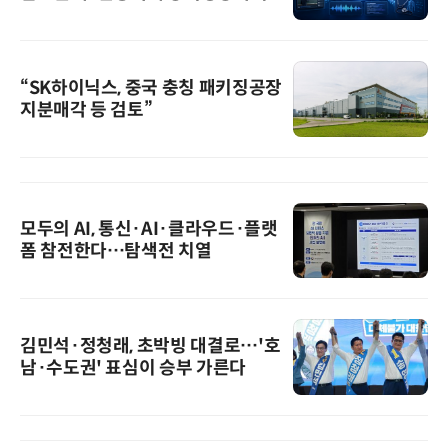
“SK하이닉스, 중국 충칭 패키징공장
지분매각 등 검토”
모두의 AI, 통신·AI·클라우드·플랫
폼 참전한다…탐색전 치열
김민석·정청래, 초박빙 대결로…'호
남·수도권' 표심이 승부 가른다