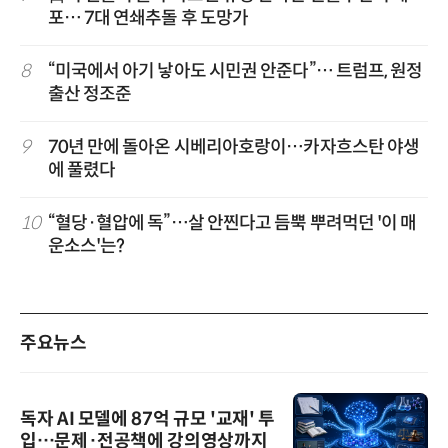
포… 7대 연쇄추돌 후 도망가
8
“미국에서 아기 낳아도 시민권 안준다”… 트럼프, 원정
출산 정조준
9
70년 만에 돌아온 시베리아호랑이…카자흐스탄 야생
에 풀렸다
10
“혈당·혈압에 독”…살 안찐다고 듬뿍 뿌려먹던 '이 매
운소스'는?
주요뉴스
독자 AI 모델에 87억 규모 '교재' 투
입…문제·전공책에 강의영상까지