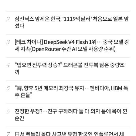
2
삼전닉스 앞세운 한국, '1119억달러' 처음으로 일본 앞
섰다
3
[테크 차이나] DeepSeek V4 Flash 1위… 중국 모델 강
세 지속(OpenRouter 주간 AI 모델 사용량 순위)
4
“입으면 전투력 상승?” 드래곤볼 전투복 닮은 중량조
끼
5
“韓, 향후 5년 메모리 최강국 유지…엔비디아, HBM 독
주 흔들”
6
진정한 우정?…친구 구하려다 둘 다 의자 틈에 목이 낀
순간
7
日서 벤틀리 몰다 사고낸 유명 한국인 인플루언서 체