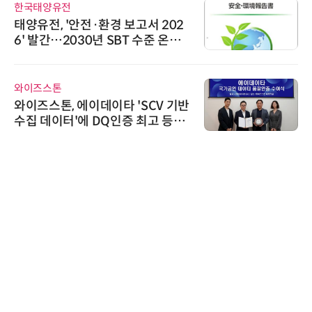
시큐어링크
 보고서 202
시큐어링크, 중소기업
BT 수준 온실
흥원 AI 초격차 R&D 
정
씨앤에프시스템
 'SCV 기반
씨앤에프시스템, 오웬
인증 최고 등급
공 ERP·DX 사업 협력
인아그룹
'자동화 산업의 새로운
인아그룹 전국 7개 도시
어 개최