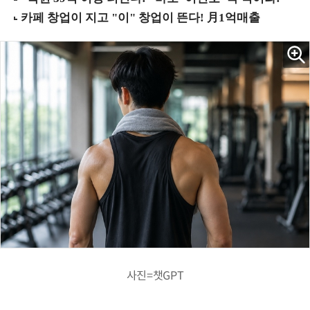
사진=챗GPT