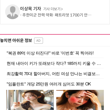
이상목 기자
기사 더보기
주한미군 전력 약화·패트리엇 1700기 안돼…“美, 中·러 대담한 행동, 韓·日 핵무장론 우려”
놓치면 아쉬운 정보
AD