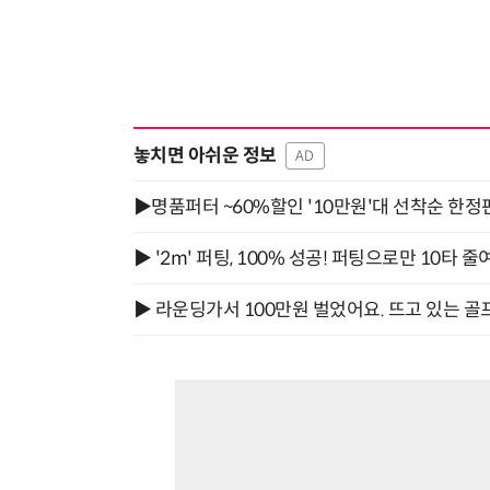
놓치면 아쉬운 정보
AD
▶명품퍼터 ~60%할인 '10만원'대 선착순 한정
▶ '2m' 퍼팅, 100% 성공! 퍼팅으로만 10타 줄
▶ 라운딩가서 100만원 벌었어요. 뜨고 있는 골