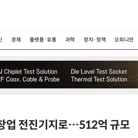
신
경제
플랫폼·유통
과학
정치·정책
오피니언
창업 전진기지로…512억 규모
6
“망막 찍자 심혈관 고위험 판정”…
부, 첨단 의료 AI 임상 확산 지원