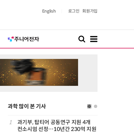
English
로그인
회원가입
과학 많이 본 기사
정
1
과기부, 탑티어 공동연구 지원 4개
6
“망막 찍
컨소시엄 선정…10년간 230억 지원
부, 첨단 