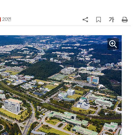
7
[K-과학인재 고등학생 캠프] 반도체
·바이오 실험에 더위도 잊었다…
20면
“내년 2기로 이어집니다”
8
KIST, 기존 반도체 공정으로 전기·
빛 신호 한 번에 읽는 '광반도체 BCI
칩' 구현
9
“아스트라제네카·BMS, 577조원 
모 초대형 합병 논의”
10
특구재단, 한·미 첨단바이오 협력 강
화…존스홉킨스·하버드와 기술사
화 논의