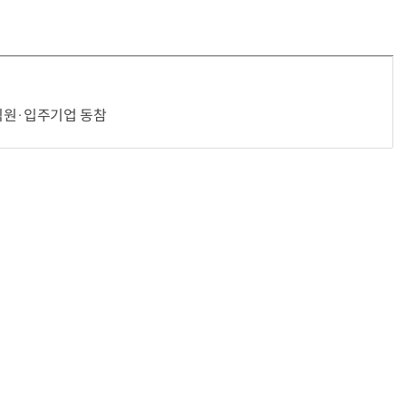
거미줄 쏘고 자동 회수까지…현실판 
직원·입주기업 동참