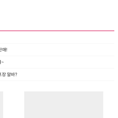
판매!
여~
프장 알바?