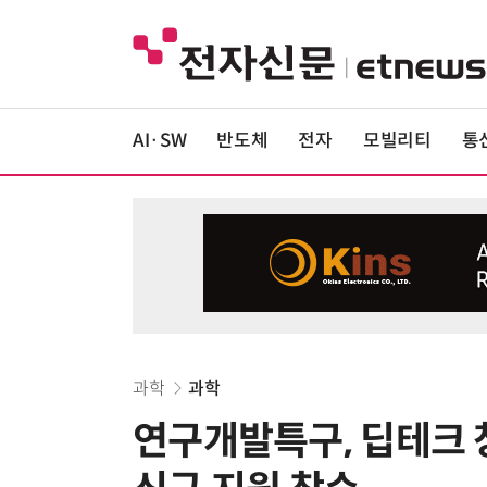
AI·SW
반도체
전자
모빌리티
통
과학
과학
연구개발특구, 딥테크 