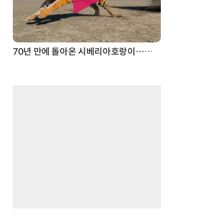
스파이더맨 웹 슈터
70년 만에 돌아온 시베리아호랑이…카자흐스탄 야생에 풀렸다