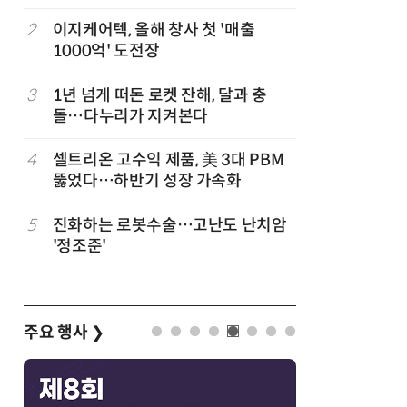
2
이지케어텍, 올해 창사 첫 '매출
7
[K-과학
1000억' 도전장
·바이오 
“내년 2
3
1년 넘게 떠돈 로켓 잔해, 달과 충
8
KIST,
돌…다누리가 지켜본다
빛 신호 한
칩' 구현
규
4
셀트리온 고수익 제품, 美 3대 PBM
9
“아스트라
뚫었다…하반기 성장 가속화
모 초대형
5
진화하는 로봇수술…고난도 난치암
10
특구재단,
업
'정조준'
화…존스
화 논의
주요 행사
❯