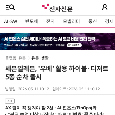
AI·SW
반도체
전자
모빌리티
통신
경제
플랫폼·유통
유통·생활
세븐일레븐, '우베' 활용 하이볼·디저트
5종 순차 출시
발행일 : 2026-05-11 10:12
업데이트 : 2026-05-11 10:12
AX 팀이 꼭 챙겨야 할 2선 : AI 핀옵스(FinOps)와 토큰 거버넌스 (8/21 잠실역)