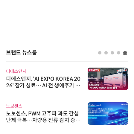
브랜드 뉴스룸
디에스앤지
디에스앤지, 'AI EXPO KOREA 20
26' 참가 성료… AI 전 생애주기 아
우르는 통합 솔루션 선봬
노보센스
노보센스, PWM 고주파 과도 간섭
난제 극복…차량용 전류 감지 증폭
기