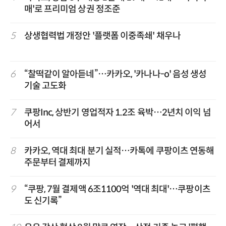
매'로 프리미엄 상권 정조준
5
상생협력법 개정안 '플랫폼 이중족쇄' 채우나
6
“찰떡같이 알아듣네”…카카오, '카나나-o' 음성 생성
기술 고도화
7
쿠팡Inc, 상반기 영업적자 1.2조 육박…2년치 이익 넘
어서
8
카카오, 역대 최대 분기 실적…카톡에 쿠팡이츠 연동해
주문부터 결제까지
9
“쿠팡, 7월 결제액 6조1100억 '역대 최대'…쿠팡이츠
도 신기록”