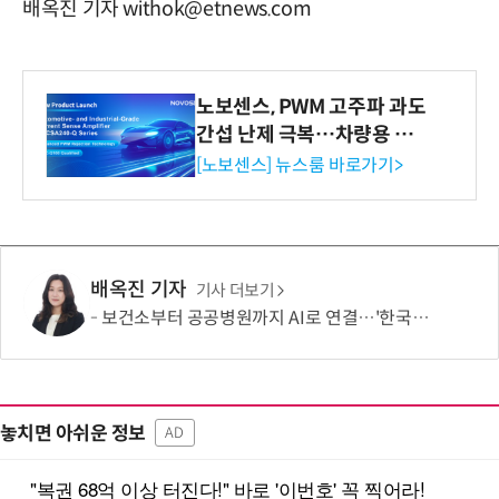
배옥진 기자 withok@etnews.com
노보센스, PWM 고주파 과도
간섭 난제 극복…차량용 전
류 감지 증폭기
[노보센스] 뉴스룸 바로가기>
배옥진 기자
기사 더보기
보건소부터 공공병원까지 AI로 연결…'한국형 소버린 의료AI'도 개발
놓치면 아쉬운 정보
AD