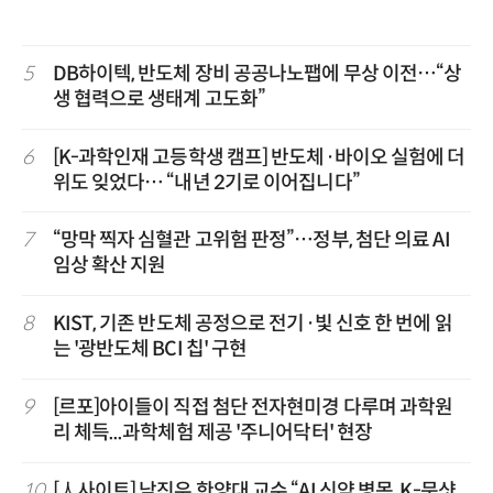
5
DB하이텍, 반도체 장비 공공나노팹에 무상 이전…“상
생 협력으로 생태계 고도화”
6
[K-과학인재 고등학생 캠프] 반도체·바이오 실험에 더
위도 잊었다… “내년 2기로 이어집니다”
7
“망막 찍자 심혈관 고위험 판정”…정부, 첨단 의료 AI
임상 확산 지원
8
KIST, 기존 반도체 공정으로 전기·빛 신호 한 번에 읽
는 '광반도체 BCI 칩' 구현
9
[르포]아이들이 직접 첨단 전자현미경 다루며 과학원
리 체득...과학체험 제공 '주니어닥터' 현장
10
[人사이트] 남진우 한양대 교수 “AI 신약 병목, K-문샷