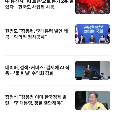
中 통신사, 'AI 토큰'으로 분기 2兆 벌
었다…한국도 사업화 시동
한병도 “장동혁, 李대통령 발언 왜
곡…악의적 정치공세”
네이버, 검색·커머스·결제에 AI 적
용…'풀 퍼널' 수익화 강화
정점식 “김용범 이미 한국경제 빌
런…李 대통령, 경질 결단해야”