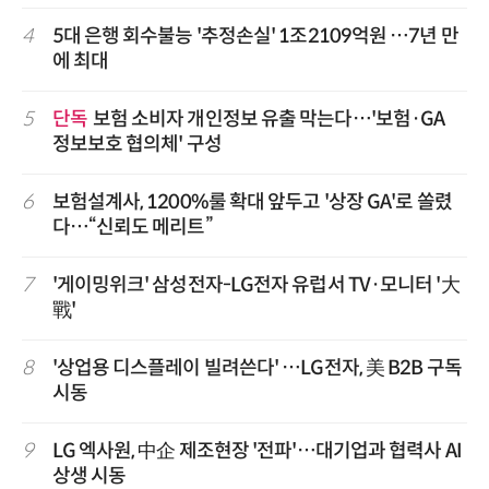
4
5대 은행 회수불능 '추정손실' 1조2109억원 …7년 만
에 최대
5
단독
보험 소비자 개인정보 유출 막는다…'보험·GA
정보보호 협의체' 구성
6
보험설계사, 1200%룰 확대 앞두고 '상장 GA'로 쏠렸
다…“신뢰도 메리트”
7
'게이밍위크' 삼성전자-LG전자 유럽서 TV·모니터 '大
戰'
8
'상업용 디스플레이 빌려쓴다' …LG전자, 美 B2B 구독
시동
9
LG 엑사원, 中企 제조현장 '전파'…대기업과 협력사 AI
상생 시동