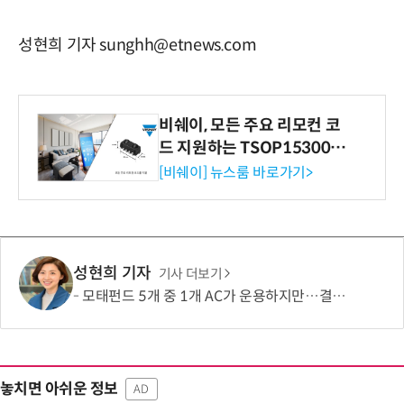
성현희 기자 sunghh@etnews.com
비쉐이, 모든 주요 리모컨 코
드 지원하는 TSOP15300 시
리즈 IR 수신기 출시
[비쉐이] 뉴스룸 바로가기>
성현희 기자
기사 더보기
모태펀드 5개 중 1개 AC가 운용하지만…결성액 비중은 5.6%
놓치면 아쉬운 정보
AD