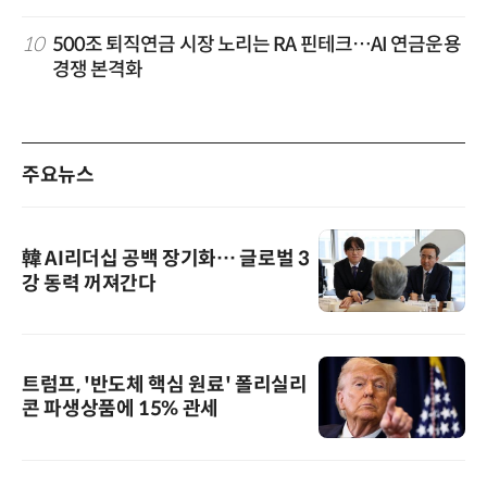
10
500조 퇴직연금 시장 노리는 RA 핀테크…AI 연금운용
경쟁 본격화
주요뉴스
韓 AI리더십 공백 장기화… 글로벌 3
강 동력 꺼져간다
트럼프, '반도체 핵심 원료' 폴리실리
콘 파생상품에 15% 관세