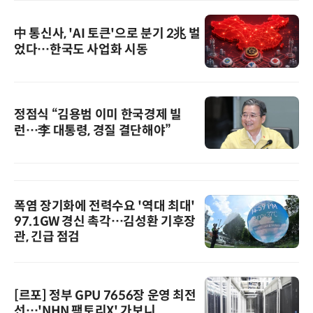
中 통신사, 'AI 토큰'으로 분기 2兆 벌
었다…한국도 사업화 시동
정점식 “김용범 이미 한국경제 빌
런…李 대통령, 경질 결단해야”
폭염 장기화에 전력수요 '역대 최대'
97.1GW 경신 촉각…김성환 기후장
관, 긴급 점검
[르포] 정부 GPU 7656장 운영 최전
선…'NHN 팩토리X' 가보니