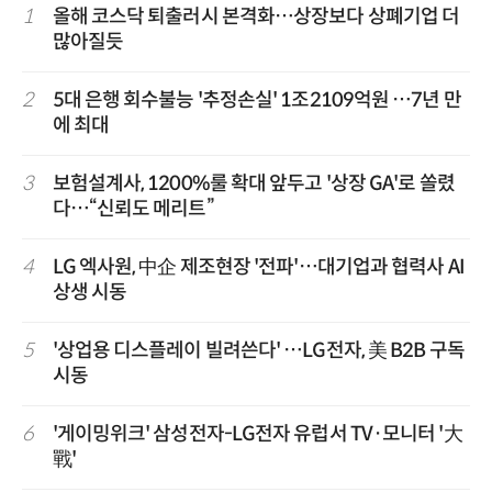
1
올해 코스닥 퇴출러시 본격화…상장보다 상폐기업 더
많아질듯
2
5대 은행 회수불능 '추정손실' 1조2109억원 …7년 만
에 최대
3
보험설계사, 1200%룰 확대 앞두고 '상장 GA'로 쏠렸
다…“신뢰도 메리트”
4
LG 엑사원, 中企 제조현장 '전파'…대기업과 협력사 AI
상생 시동
5
'상업용 디스플레이 빌려쓴다' …LG전자, 美 B2B 구독
시동
6
'게이밍위크' 삼성전자-LG전자 유럽서 TV·모니터 '大
戰'