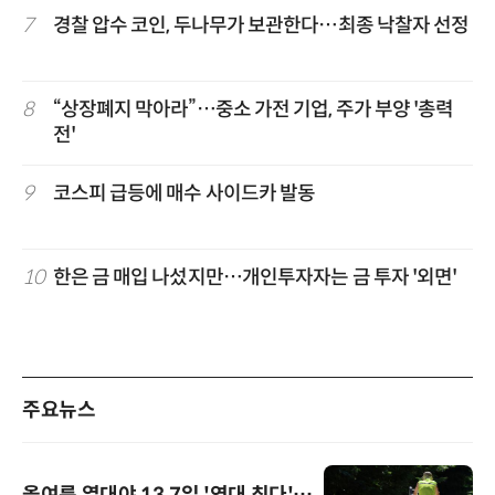
7
경찰 압수 코인, 두나무가 보관한다…최종 낙찰자 선정
8
“상장폐지 막아라”…중소 가전 기업, 주가 부양 '총력
전'
9
코스피 급등에 매수 사이드카 발동
10
한은 금 매입 나섰지만…개인투자자는 금 투자 '외면'
주요뉴스
올여름 열대야 13.7일 '역대 최다'…