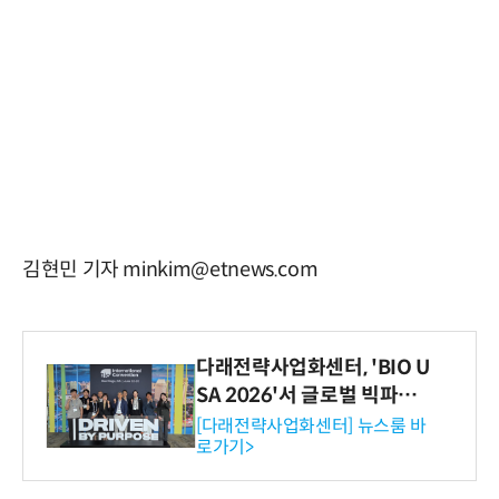
김현민 기자 minkim@etnews.com
다래전략사업화센터, 'BIO U
SA 2026'서 글로벌 빅파마
와의 비즈니스 미팅 지원…K
[다래전략사업화센터] 뉴스룸 바
로가기>
-바이오 해외 진출 교두보 확
보