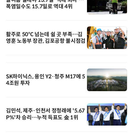
폭염일수도 15.7일로 역대 4위
활주로 50℃ 넘는데 쉴 곳 부족…김
영훈 노동부 장관, 김포공항 불시점검
SK하이닉스, 용인 Y2·청주 M17에 5
4조원 투자
김민석, 제주·인천서 정청래에 '5.67
P%'차 승리…누적 득표도 金 1위