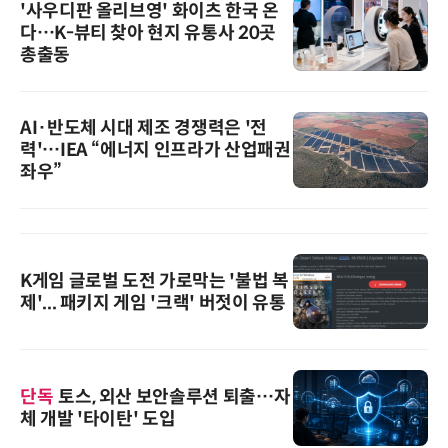
'사우디판 올리브영' 화이츠 한국 온
다…K-뷰티 찾아 현지 유통사 20곳
총출동
AI·반도체 시대 제조 경쟁력은 '전
력'…IEA “에너지 인프라가 산업패권
좌우”
K게임 글로벌 도전 가로막는 '불법 복
제'... 패키지 게임 '크랙' 버젓이 유통
단독
토스, 외산 보안솔루션 퇴출…자
체 개발 '타이탄' 도입