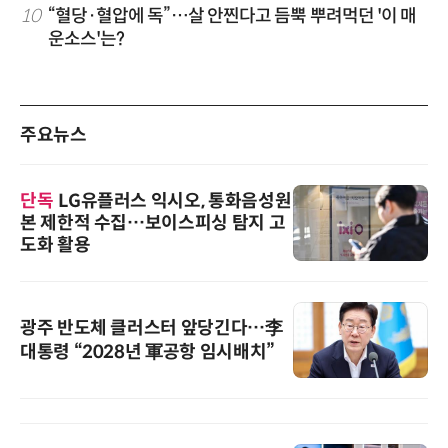
10
“혈당·혈압에 독”…살 안찐다고 듬뿍 뿌려먹던 '이 매
운소스'는?
주요뉴스
단독
LG유플러스 익시오, 통화음성원
본 제한적 수집…보이스피싱 탐지 고
도화 활용
광주 반도체 클러스터 앞당긴다…李
대통령 “2028년 軍공항 임시배치”