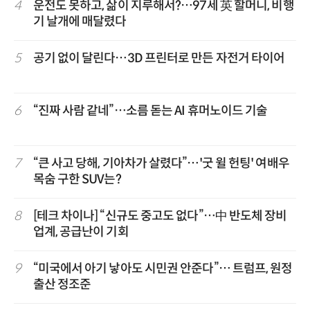
4
운전도 못하고, 삶이 지루해서?…97세 英 할머니, 비행
기 날개에 매달렸다
5
공기 없이 달린다…3D 프린터로 만든 자전거 타이어
6
“진짜 사람 같네”…소름 돋는 AI 휴머노이드 기술
7
“큰 사고 당해, 기아차가 살렸다”…'굿 윌 헌팅' 여배우
목숨 구한 SUV는?
8
[테크 차이나] “신규도 중고도 없다”…中 반도체 장비
업계, 공급난이 기회
9
“미국에서 아기 낳아도 시민권 안준다”… 트럼프, 원정
출산 정조준