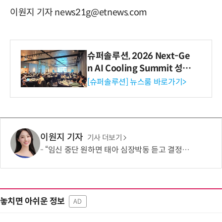
이원지 기자 news21g@etnews.com
슈퍼솔루션, 2026 Next-Ge
n AI Cooling Summit 성황
리 성료
[슈퍼솔루션] 뉴스룸 바로가기>
이원지 기자
기사 더보기
“임신 중단 원하면 태아 심장박동 듣고 결정해라”…칠레 임신중단법안 찬반 논쟁
놓치면 아쉬운 정보
AD