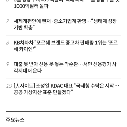
1000억달러 돌파
7
세제개편안에 벤처·중소기업계 환영…“생태계 성장
기반 확충”
8
KB차차차 “포르쉐 브랜드 중고차 판매량 1위는 '포르
쉐 카이엔'”
9
대출 못 받아 신용 못 쌓는 악순환…서민 신용평가 사
각지대 메운다
10
[人사이트] 조성일 KDAC 대표 “국세청 수탁은 시작…
공공 가상자산 표준 만들겠다”
주요뉴스