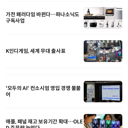
가전 패러다임 바뀐다…파나소닉도
구독사업
K인디게임, 세계 무대 출사표
'모두의 AI' 컨소시엄 영입 경쟁 불붙
어
애플, 패널 재고 보유기간 확대…OLE