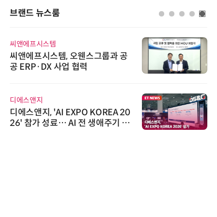
브랜드 뉴스룸
씨앤에프시스템
씨앤에프시스템, 오웬스그룹과 공
공 ERP·DX 사업 협력
디에스앤지
디에스앤지, 'AI EXPO KOREA 20
26' 참가 성료… AI 전 생애주기 아
우르는 통합 솔루션 선봬