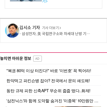
기>
확대
김시소 기자
기사 더보기
삼성전자, 美 국립연구소와 차세대 난방 기술 개발한다
놓치면 아쉬운 정보
AD