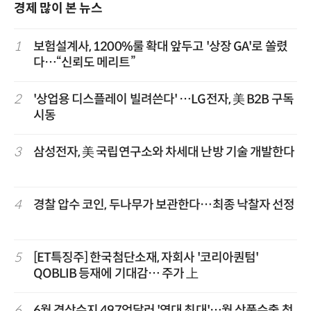
경제 많이 본 뉴스
1
보험설계사, 1200%룰 확대 앞두고 '상장 GA'로 쏠렸
다…“신뢰도 메리트”
2
'상업용 디스플레이 빌려쓴다' …LG전자, 美 B2B 구독
시동
3
삼성전자, 美 국립연구소와 차세대 난방 기술 개발한다
4
경찰 압수 코인, 두나무가 보관한다…최종 낙찰자 선정
5
[ET특징주] 한국첨단소재, 자회사 '코리아퀀텀'
QOBLIB 등재에 기대감… 주가 上
6
6월 경상수지 497억달러 '역대 최대'…월 상품수출 첫