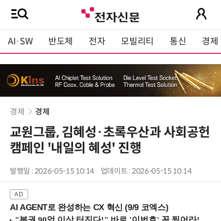
AI·SW
반도체
전자
모빌리티
통신
경제
경제
경제
교원그룹, 김혜성·초록우산과 사회공헌
캠페인 '내일의 혜성' 진행
발행일 : 2026-05-15 10:14
업데이트 : 2026-05-15 10:14
AI AGENT로 완성하는 CX 혁신 (9/9 코엑스)