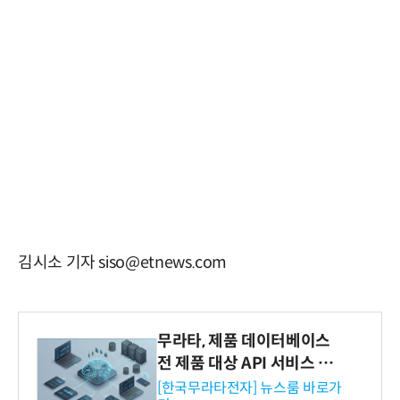
김시소 기자 siso@etnews.com
무라타, 제품 데이터베이스
전 제품 대상 API 서비스 제
공…73개 제품 카테고리로
[한국무라타전자] 뉴스룸 바로가