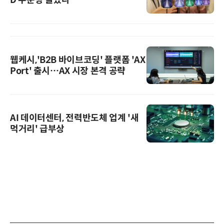
D 주문량 늘었다
웹케시,'B2B 바이브코딩' 플랫폼 'AX
Port' 출시…AX 시장 본격 공략
AI 데이터센터, 전력반도체 업계 '새
먹거리' 급부상