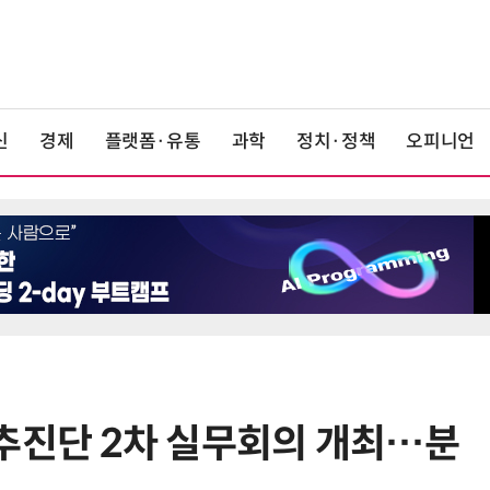
신
경제
플랫폼·유통
과학
정치·정책
오피니언
추진단 2차 실무회의 개최…분
6
태풍 소멸 뒤 더 뜨거워진다…'재난
급 폭염' 장기화