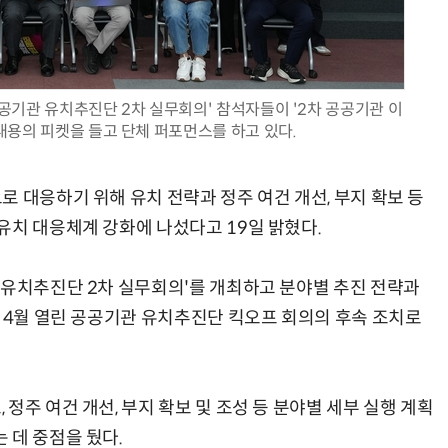
공기관 유치추진단 2차 실무회의' 참석자들이 '2차 공공기관 이
AI Native Enterprise를 지원하는 AI Ready Data 플랫폼 활용 전략
AI 시대의 옵저버빌리티: GPU·LLM 모니터링부터 AI 기반 장애 대응까지
내용의 피켓을 들고 단체 퍼포먼스를 하고 있다.
 대응하기 위해 유치 전략과 정주 여건 개선, 부지 확보 등
유치 대응체계 강화에 나섰다고 19일 밝혔다.
 유치추진단 2차 실무회의'를 개최하고 분야별 추진 전략과
난 4월 열린 공공기관 유치추진단 킥오프 회의의 후속 조치로
정주 여건 개선, 부지 확보 및 조성 등 분야별 세부 실행 계획
 데 중점을 뒀다.