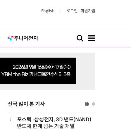
English
로그인
회원가입
전국 많이 본 기사
1
포스텍·삼성전자, 3D 낸드(NAND)
6
태풍 소멸
반도체 한계 넘는 기술 개발
급 폭염'