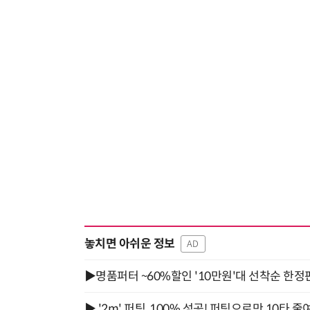
놓치면 아쉬운 정보
AD
▶명품퍼터 ~60%할인 '10만원'대 선착순 한정
▶ '2m' 퍼팅, 100% 성공! 퍼팅으로만 10타 줄