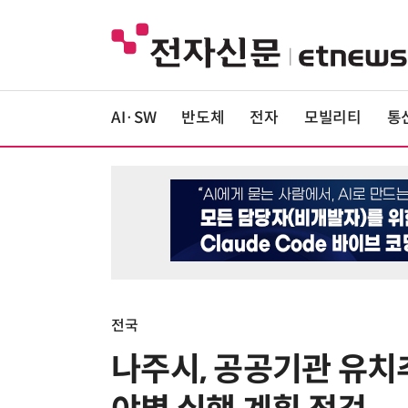
AI·SW
반도체
전자
모빌리티
통
전국
나주시, 공공기관 유치