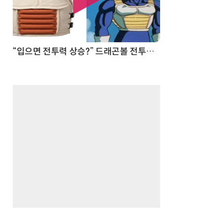
 순간
“입으면 전투력 상승?” 드래곤볼 전투복 닮은 중량조끼