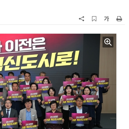
7
KIST, 기존 반도체 공정으로 전기·
빛 신호 한 번에 읽는 '광반도체 BCI
칩' 구현
8
전남광주시, '반도체 클러스터 지정'
긴급 점검회의…전방위 총력전
9
“포항을 '제조 AX' 글로벌 거점으
로”…포항TP, 한·중 '피지컬 AI' 글
로벌 협력 속도
10
[르포]아이들이 직접 첨단 전자현미
경 다루며 과학원리 체득...과학체험
제공 '주니어닥터' 현장