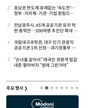
2
호남권 반도체 유례없는 '속도전'…
7
KIST,
정부·지자체·기관·기업 원팀으로
빛 신호 한
'2030년 6월 양산' 목표
칩' 구현
3
전남광주시, 45개 공공기관 유치 막
8
전남광주시
판 총력전…100여명 추진단 확대 개
긴급 점
편
4
국립대구과학관, 대구 인기 관광지
9
“포항을 
공공기관 1위 선정…과기정통부 기
로”…포항T
타공공기관 경영평가 'A등급(우수)'
로벌 협력
겹경사
5
“손녀들 같아서” 태국인 관광객 밥값
10
[르포]아
내준 할아버지 “원래 그런거야”
경 다루며
제공 '주
주요 행사
❯