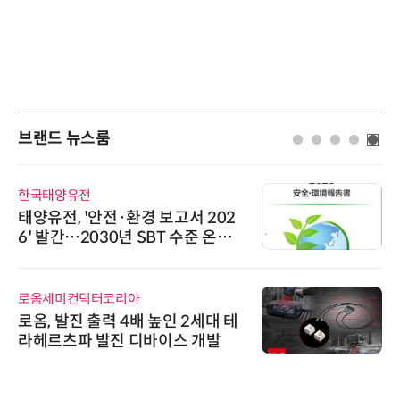
브랜드 뉴스룸
한국태양유전
태양유전, '안전·환경 보고서 202
6' 발간…2030년 SBT 수준 온실
가스 감축 추진
로옴세미컨덕터코리아
로옴, 발진 출력 4배 높인 2세대 테
라헤르츠파 발진 디바이스 개발