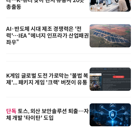
다…K-뷰티 찾아 현지 유통사 20곳
총출동
AI·반도체 시대 제조 경쟁력은 '전
력'…IEA “에너지 인프라가 산업패권
좌우”
K게임 글로벌 도전 가로막는 '불법 복
제'... 패키지 게임 '크랙' 버젓이 유통
단독
토스, 외산 보안솔루션 퇴출…자
체 개발 '타이탄' 도입