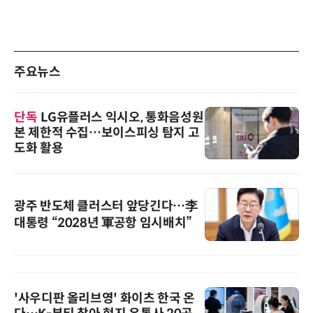
주요뉴스
단독
LG유플러스 익시오, 통화음성원
본 제한적 수집…보이스피싱 탐지 고
도화 활용
광주 반도체 클러스터 앞당긴다…李
대통령 “2028년 軍공항 임시배치”
'사우디판 올리브영' 화이츠 한국 온