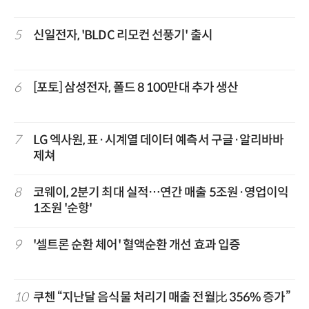
5
신일전자, 'BLDC 리모컨 선풍기' 출시
6
[포토] 삼성전자, 폴드 8 100만대 추가 생산
7
LG 엑사원, 표·시계열 데이터 예측서 구글·알리바바
제쳐
8
코웨이, 2분기 최대 실적…연간 매출 5조원·영업이익
1조원 '순항'
9
'셀트론 순환 체어' 혈액순환 개선 효과 입증
10
쿠첸 “지난달 음식물 처리기 매출 전월比 356% 증가”