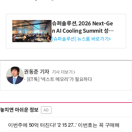
슈퍼솔루션, 2026 Next-Ge
n AI Cooling Summit 성황
리 성료
[슈퍼솔루션] 뉴스룸 바로가기>
권동준 기자
기사 더보기
[ET톡] '넥스트 메모리'가 필요하다
놓치면 아쉬운 정보
AD