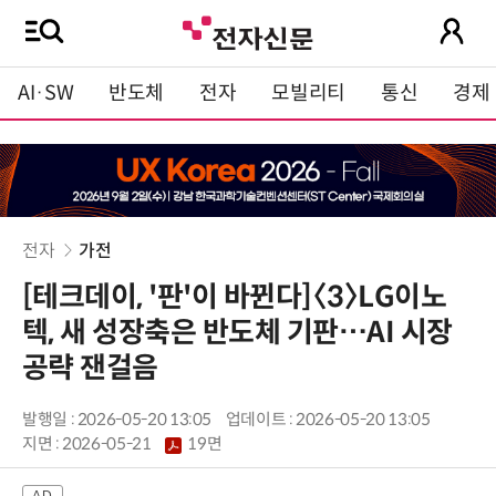
AI·SW
반도체
전자
모빌리티
통신
경제
전자
가전
[테크데이, '판'이 바뀐다]〈3〉LG이노
텍, 새 성장축은 반도체 기판…AI 시장
공략 잰걸음
발행일 : 2026-05-20 13:05
업데이트 : 2026-05-20 13:05
지면 :
2026-05-21
19면