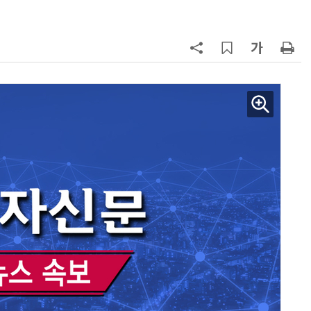
7
“韓, 향후 5년 메모리 최강국 유지…
엔비디아, HBM 독주 흔들”
8
日서 벤틀리 몰다 사고낸 유명 한국
인 인플루언서 체포… 7대 연쇄추돌
후 도망가
9
진정한 우정?…친구 구하려다 둘 다
의자 틈에 목이 낀 순간
10
“설마, 삼전닉스가 하루새 반토막날
까”…월가에 판돈 몰린다는데