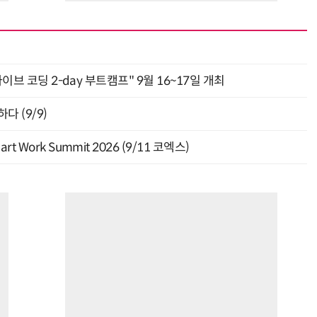
“계속 쫓아왔다”…도망치던 우크라 민간인 공격한 러 자폭 드론
진정한 우정?…친구 구하려다 둘 다 의자 틈에 목이 낀
바이브 코딩 2-day 부트캠프" 9월 16~17일 개최
다 (9/9)
Work Summit 2026 (9/11 코엑스)