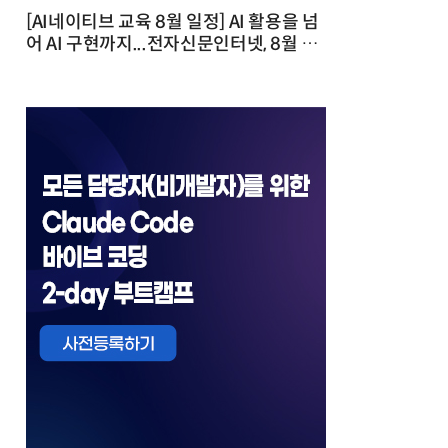
[AI네이티브 교육 8월 일정] AI 활용을 넘
어 AI 구현까지...전자신문인터넷, 8월 실
전 교육·워크숍 개최 발행일 : 2026-07-
23 10:46