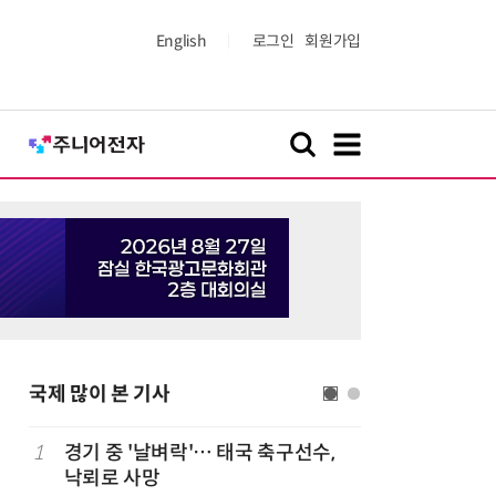
English
로그인
회원가입
국제 많이 본 기사
1
경기 중 '날벼락'… 태국 축구선수,
6
19세 공
낙뢰로 사망
강화 속 