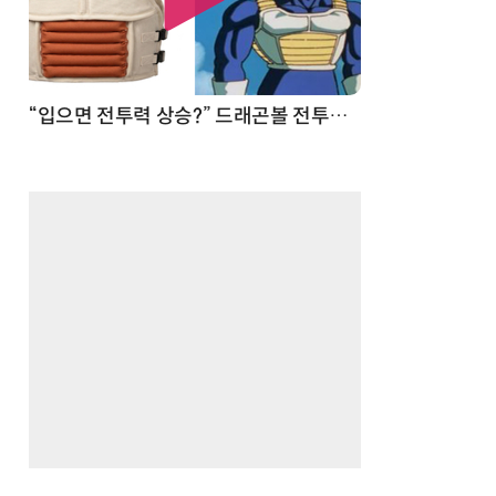
 순간
“입으면 전투력 상승?” 드래곤볼 전투복 닮은 중량조끼