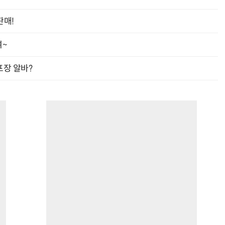
판매!
여~
프장 알바?