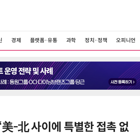
신
경제
플랫폼·유통
과학
정치·정책
오피니언
“美-北 사이에 특별한 접촉 없
6
19세 공주도 입대…덴마크, 국방력
강화 속 군 복무 시작