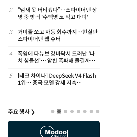
2
“냄새 못 버티겠다”…스파이더맨 상
7
“韓, 향
영 중 방귀 '수백명 코 막고 대피'
엔비디아,
3
거미줄 쏘고 자동 회수까지…현실판
8
日서 벤틀
스파이더맨 웹 슈터
인 인플루
후 도망가
4
폭염에 다뉴브 강바닥서 드러난 '나
9
진정한 우
치 침몰선'… 암반 폭파해 물길까지
의자 틈에
바꾼다
5
[테크 차이나] DeepSeek V4 Flash
10
“설마, 
1위… 중국 모델 강세 지속
까”…월
(OpenRouter 주간 AI 모델 사용량
순위)
주요 행사
❯