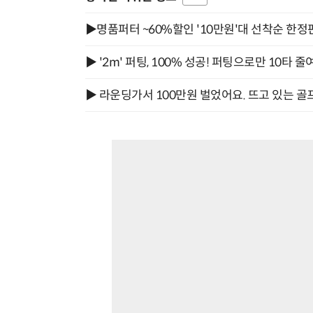
▶명품퍼터 ~60%할인 '10만원'대 선착순 한정
▶ '2m' 퍼팅, 100% 성공! 퍼팅으로만 10타 줄
▶ 라운딩가서 100만원 벌었어요. 뜨고 있는 골