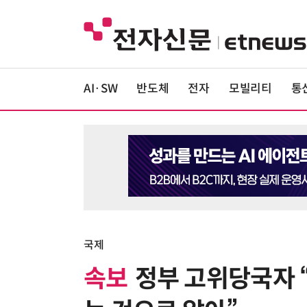
AI·SW
반도체
전자
모빌리티
통
국제
속보
정부 고위당국자 