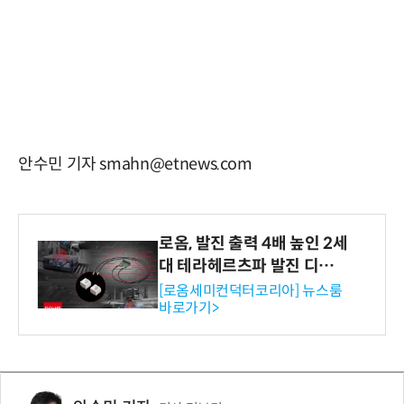
안수민 기자 smahn@etnews.com
로옴, 발진 출력 4배 높인 2세
대 테라헤르츠파 발진 디바이
스 개발
[로옴세미컨덕터코리아] 뉴스룸
바로가기>