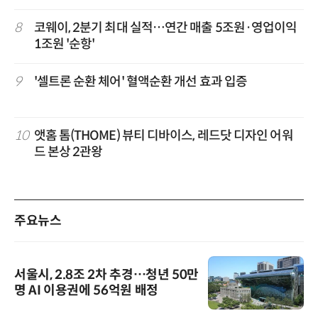
8
코웨이, 2분기 최대 실적…연간 매출 5조원·영업이익
1조원 '순항'
9
'셀트론 순환 체어' 혈액순환 개선 효과 입증
10
앳홈 톰(THOME) 뷰티 디바이스, 레드닷 디자인 어워
드 본상 2관왕
주요뉴스
서울시, 2.8조 2차 추경…청년 50만
명 AI 이용권에 56억원 배정