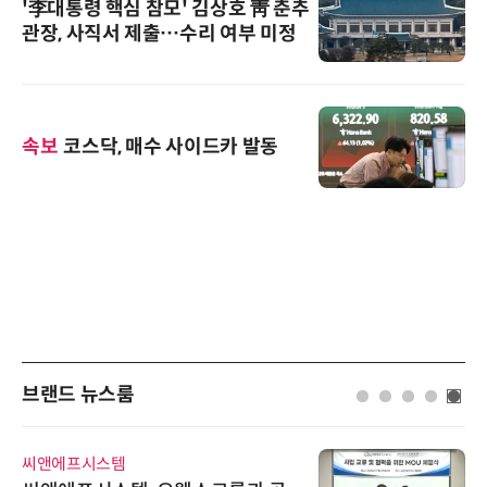
'李대통령 핵심 참모' 김상호 靑 춘추
관장, 사직서 제출…수리 여부 미정
속보
코스닥, 매수 사이드카 발동
브랜드 뉴스룸
씨앤에프시스템