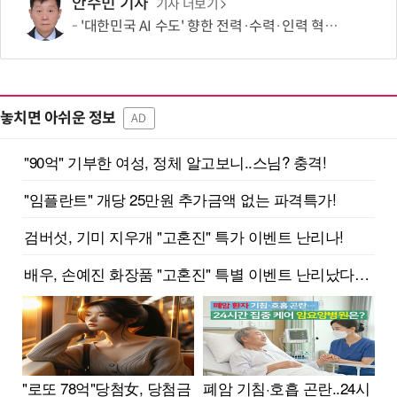
안수민 기자
기사 더보기
'대한민국 AI 수도' 향한 전력·수력·인력 혁신 시동…'충남 3력 혁신 TF 회의 첫 개최
놓치면 아쉬운 정보
AD