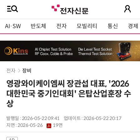
AI·SW
반도체
전자
모빌리티
통신
경제
전자
장비
영광와이케이엠씨 장관섭 대표, '2026
대한민국 중기인대회' 은탑산업훈장 수
상
발행일 : 2026-05-22 09:41
업데이트 : 2026-05-22 20:17
지면 :
2026-05-26
19면