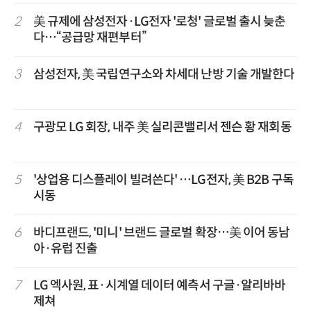
2
美 규제에 삼성전자·LG전자 '로청' 글로벌 출시 늦춘
다…“공급망 재편부터”
3
삼성전자, 美 국립연구소와 차세대 난방 기술 개발한다
4
구광모 LG 회장, 내주 美 실리콘밸리서 젠슨 황 재회동
5
'상업용 디스플레이 빌려쓴다' …LG전자, 美 B2B 구독
시동
6
바디프랜드, '미니' 브랜드 글로벌 확장…美 이어 동남
아·유럽 진출
7
LG 엑사원, 표·시계열 데이터 예측서 구글·알리바바
제쳐