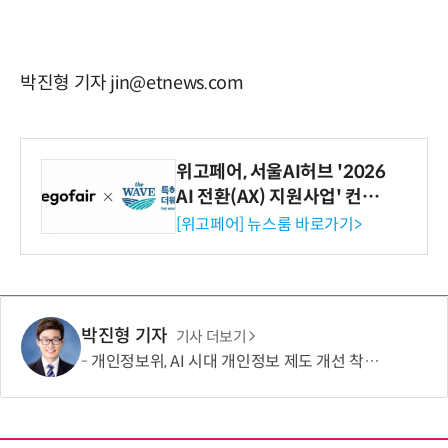
박진형 기자 jin@etnews.com
위고페어, 서울AI허브 '2026
AI 전환(AX) 지원사업' 컨소
시엄 선정
[위고페어] 뉴스룸 바로가기>
박진형 기자
기사 더보기
개인정보위, AI 시대 개인정보 제도 개선 착수…국민제안 접수