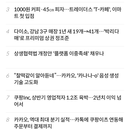
3
1000원 커피·45㎝ 피자…트레이더스 'T-카페', 이마
트 첫 입점
4
다이소, 강남 3구 매장 1년 새 19개→41개…'박리다
매'로 프리미엄 상권 정조준
5
상생협력법 개정안 '플랫폼 이중족쇄' 채우나
6
“찰떡같이 알아듣네”…카카오, '카나나-o' 음성 생성
기술 고도화
7
쿠팡Inc, 상반기 영업적자 1.2조 육박…2년치 이익 넘
어서
8
카카오, 역대 최대 분기 실적…카톡에 쿠팡이츠 연동해
주문부터 결제까지