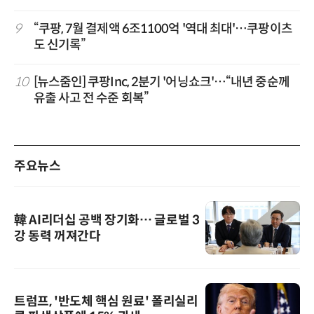
9
“쿠팡, 7월 결제액 6조1100억 '역대 최대'…쿠팡이츠
도 신기록”
10
[뉴스줌인] 쿠팡Inc, 2분기 '어닝쇼크'…“내년 중순께
유출 사고 전 수준 회복”
주요뉴스
韓 AI리더십 공백 장기화… 글로벌 3
강 동력 꺼져간다
트럼프, '반도체 핵심 원료' 폴리실리