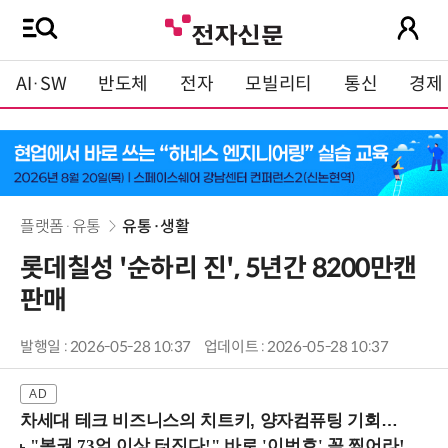
AI·SW
반도체
전자
모빌리티
통신
경제
플랫폼·유통
유통·생활
롯데칠성 '순하리 진', 5년간 8200만캔
판매
발행일 : 2026-05-28 10:37
업데이트 : 2026-05-28 10:37
차세대 테크 비즈니스의 치트키, 양자컴퓨팅 기회를 선점하라! (8/28 강남역)