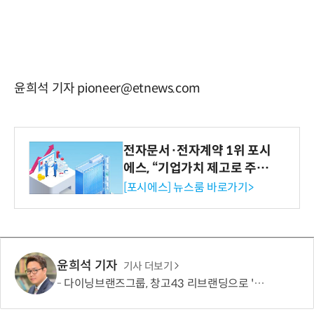
윤희석 기자 pioneer@etnews.com
전자문서·전자계약 1위 포시
에스, “기업가치 제고로 주주
환원 강화” 계획 공시
[포시에스] 뉴스룸 바로가기>
윤희석 기자
기사 더보기
다이닝브랜즈그룹, 창고43 리브랜딩으로 '레드닷 디자인 어워드' 본상