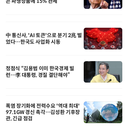
콘 파생상품에 15% 관세
中 통신사, 'AI 토큰'으로 분기 2兆 벌
었다…한국도 사업화 시동
정점식 “김용범 이미 한국경제 빌
런…李 대통령, 경질 결단해야”
폭염 장기화에 전력수요 '역대 최대'
97.1GW 경신 촉각…김성환 기후장
관, 긴급 점검