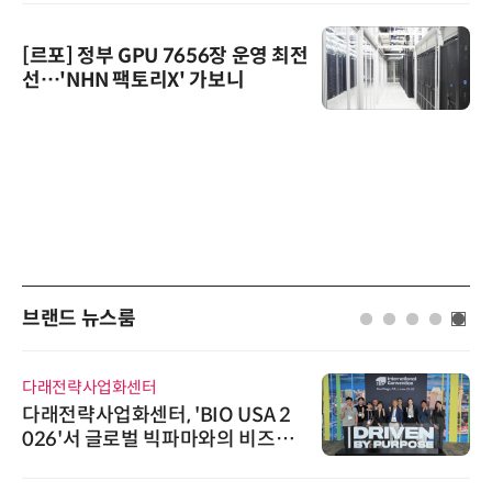
[르포] 정부 GPU 7656장 운영 최전
선…'NHN 팩토리X' 가보니
브랜드 뉴스룸
다래전략사업화센터
다래전략사업화센터, 'BIO USA 2
026'서 글로벌 빅파마와의 비즈니
스 미팅 지원…K-바이오 해외 진출
교두보 확보