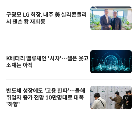
구광모 LG 회장, 내주 美 실리콘밸리
서 젠슨 황 재회동
K배터리 밸류체인 '시차'…셀은 웃고
소재는 아직
반도체 성장에도 '고용 한파'…올해
취업자 증가 전망 10만명대로 대폭
'하향'