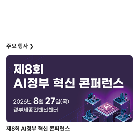
주요 행사
❯
제8회 AI정부 혁신 콘퍼런스