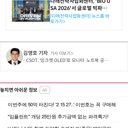
다래전략사업화센터, 'BIO U
SA 2026'서 글로벌 빅파마
와의 비즈니스 미팅 지원…K
[다래전략사업화센터] 뉴스룸 바
로가기>
-바이오 해외 진출 교두보 확
보
김영호 기자
기사 더보기
CSOT, '잉크젯 OLED'로 모니터·노트북 공략 본격화…MSI 모니터 공개
놓치면 아쉬운 정보
AD