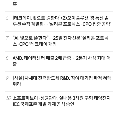
혹
6
[테크데이, 빛으로 通한다]<2>오이솔루션, 광 통신 솔
루션 수직 계열화…'실리콘 포토닉스·CPO 집중 공략'
7
“AI, 빛으로 通한다”…25일 전자신문 '실리콘 포토닉
스·CPO' 테크데이 개최
8
AMD, 데이터센터 매출 2배 급증…2분기 사상 최대 매
출
9
[사설] 차세대 전력반도체 R&D, 참여 대기업 파격 혜택
줘라
10
소프트피브이·성균관대, 실내용 3차원 구형 태양전지
IEC 국제표준 개발 과제 공식 승인