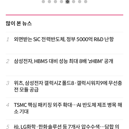
많이 본 뉴스
1
외면받는 SiC 전력반도체, 정부 5000억 R&D 난항
2
삼성전자, HBM5 대비 성능 최대 8배 'zHBM' 공개
3
위츠, 삼성전자 갤럭시Z 폴드8·갤럭시워치9에 무선충
전 모듈 공급
4
TSMC 핵심 패키징 외주 확대…AI 반도체 제조 병목 해
소 기대
5
檢, LG화학·한화솔루션 등 7개사 압수수색…담합 의