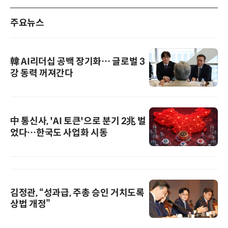
주요뉴스
韓 AI리더십 공백 장기화… 글로벌 3
강 동력 꺼져간다
中 통신사, 'AI 토큰'으로 분기 2兆 벌
었다…한국도 사업화 시동
김정관, “성과급, 주총 승인 거치도록
상법 개정”