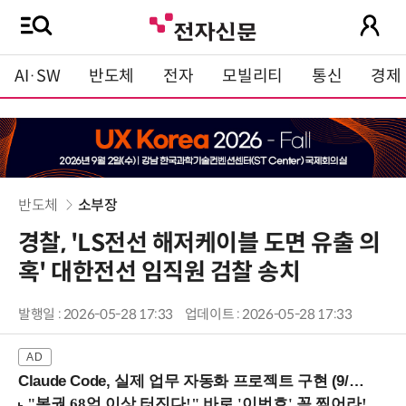
AI·SW
반도체
전자
모빌리티
통신
경제
반도체
소부장
경찰, 'LS전선 해저케이블 도면 유출 의
혹' 대한전선 임직원 검찰 송치
발행일 : 2026-05-28 17:33
업데이트 : 2026-05-28 17:33
Claude Code, 실제 업무 자동화 프로젝트 구현 (9/16 ~17 강남역)