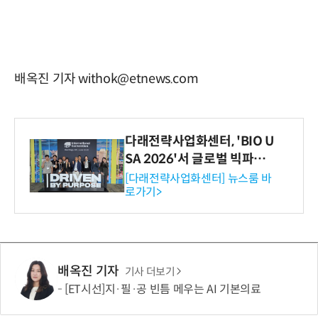
배옥진 기자 withok@etnews.com
다래전략사업화센터, 'BIO U
SA 2026'서 글로벌 빅파마
와의 비즈니스 미팅 지원…K
[다래전략사업화센터] 뉴스룸 바
로가기>
-바이오 해외 진출 교두보 확
보
배옥진 기자
기사 더보기
[ET시선]지·필·공 빈틈 메우는 AI 기본의료