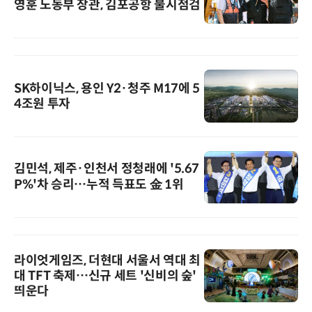
영훈 노동부 장관, 김포공항 불시점검
SK하이닉스, 용인 Y2·청주 M17에 5
4조원 투자
김민석, 제주·인천서 정청래에 '5.67
P%'차 승리…누적 득표도 金 1위
라이엇게임즈, 더현대 서울서 역대 최
대 TFT 축제…신규 세트 '신비의 숲'
띄운다