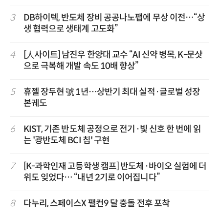
3
DB하이텍, 반도체 장비 공공나노팹에 무상 이전…“상
생 협력으로 생태계 고도화”
4
[人사이트] 남진우 한양대 교수 “AI 신약 병목, K-문샷
으로 극복해 개발 속도 10배 향상”
5
휴젤 장두현 號 1년…상반기 최대 실적·글로벌 성장
본궤도
6
KIST, 기존 반도체 공정으로 전기·빛 신호 한 번에 읽
는 '광반도체 BCI 칩' 구현
7
[K-과학인재 고등학생 캠프] 반도체·바이오 실험에 더
위도 잊었다… “내년 2기로 이어집니다”
8
다누리, 스페이스X 팰컨9 달 충돌 전후 포착