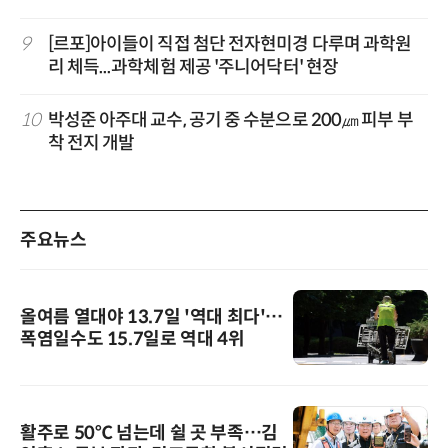
9
[르포]아이들이 직접 첨단 전자현미경 다루며 과학원
리 체득...과학체험 제공 '주니어닥터' 현장
10
박성준 아주대 교수, 공기 중 수분으로 200㎛ 피부 부
착 전지 개발
주요뉴스
올여름 열대야 13.7일 '역대 최다'…
폭염일수도 15.7일로 역대 4위
활주로 50℃ 넘는데 쉴 곳 부족…김