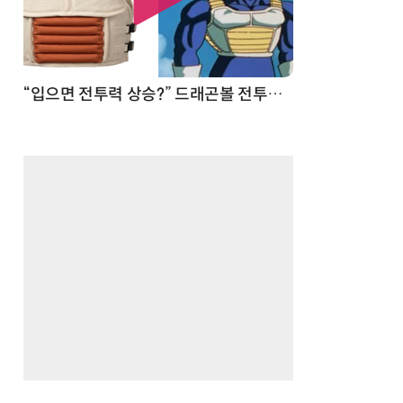
 순간
“입으면 전투력 상승?” 드래곤볼 전투복 닮은 중량조끼