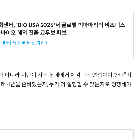
터, 'BIO USA 2026'서 글로벌 빅파마와의 비즈니스
“계속 쫓아왔다”…도망치던 우크라 민간인 공격한 러 자폭 드론
진정한 우정?…친구 구하려다 둘 다 의자 틈에 목이 낀
-바이오 해외 진출 교두보 확보
센터] 뉴스룸 바로가기>
가 아니라 시민이 사는 동네에서 체감되는 변화여야 한다”며
래 4년을 준비했는지, 누가 더 실행할 수 있는지로 경쟁해야