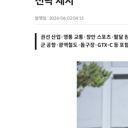
전략 제시
발행일 : 2026-06-02 04:15
권선 산업·영통 교통·장안 스포츠·팔달 
군 공항·광역철도·돔구장·GTX-C 등 포