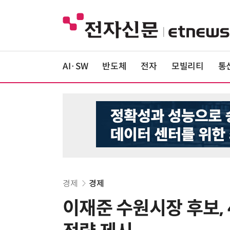
AI·SW
반도체
전자
모빌리티
통
경제
경제
이재준 수원시장 후보,