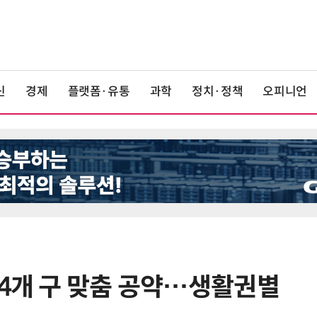
신
경제
플랫폼·유통
과학
정치·정책
오피니언
 4개 구 맞춤 공약…생활권별
6
LG 엑사원, 中企 제조현장 '전파'…
대기업과 협력사 AI 상생 시동