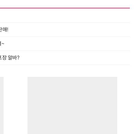
판매!
여~
프장 알바?