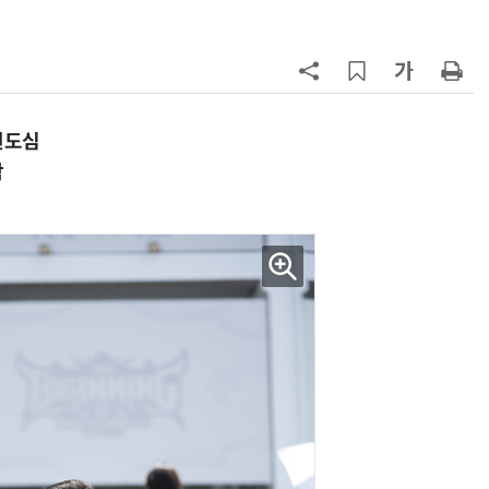
7
'상업용 디스플레이 빌려쓴다' …LG
전자, 美 B2B 구독 시동
8
'게이밍위크' 삼성전자-LG전자 유
서 TV·모니터 '大戰'
원도심
함
9
“상장폐지 막아라”…중소 가전 기업
주가 부양 '총력전'
10
코스피 급등에 매수 사이드카 발동