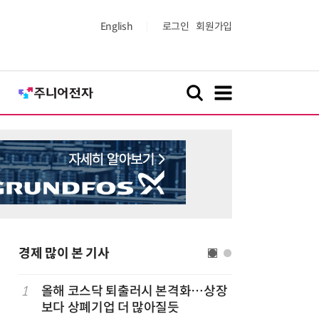
English
로그인
회원가입
경제 많이 본 기사
1
올해 코스닥 퇴출러시 본격화…상장
6
LG 엑사
보다 상폐기업 더 많아질듯
대기업과 