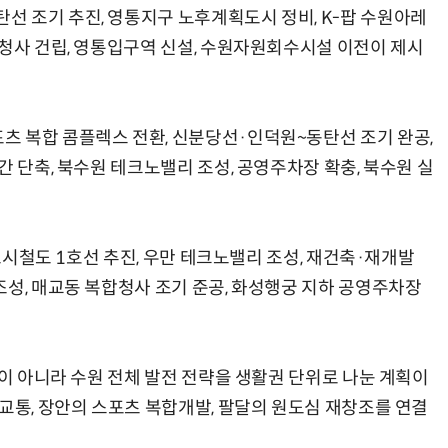
 조기 추진, 영통지구 노후계획도시 정비, K-팝 수원아레
합청사 건립, 영통입구역 신설, 수원자원회수시설 이전이 제시
 복합 콤플렉스 전환, 신분당선·인덕원~동탄선 조기 완공,
간 단축, 북수원 테크노밸리 조성, 공영주차장 확충, 북수원 실
 도시철도 1호선 추진, 우만 테크노밸리 조성, 재건축·재개발
조성, 매교동 복합청사 조기 준공, 화성행궁 지하 공영주차장
열이 아니라 수원 전체 발전 전략을 생활권 단위로 나눈 계획이
교통, 장안의 스포츠 복합개발, 팔달의 원도심 재창조를 연결