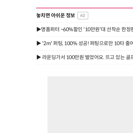
놓치면 아쉬운 정보
AD
▶명품퍼터 ~60%할인 '10만원'대 선착순 한정
▶ '2m' 퍼팅, 100% 성공! 퍼팅으로만 10타 줄
▶ 라운딩가서 100만원 벌었어요. 뜨고 있는 골