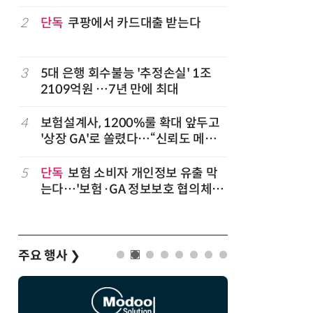
2
단독
쿠팡에서 카드대출 받는다
7
'상업용 
전자, 美 
럽
3
5대 은행 회수불능 '추정손실' 1조
8
'게이밍위
2109억원 …7년 만에 최대
서 TV·모
,
4
보험설계사, 1200%룰 확대 앞두고
9
“상장폐지
'상장 GA'로 쏠렸다…“신뢰도 메리
주가 부양
트”
5
단독
보험 소비자 개인정보 유출 막
10
코스피 급
는다…'보험·GA 정보보호 협의체'
구성
주요 행사
❯