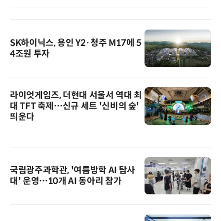
SK하이닉스, 용인 Y2·청주 M17에 5
4조원 투자
라이엇게임즈, 더현대 서울서 역대 최
대 TFT 축제…신규 세트 '신비의 숲'
띄운다
국립광주과학관, '여름방학 AI 탐사
대' 운영…10개 AI 동아리 참가