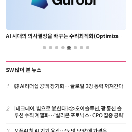
AI 시대의 의사결정을 바꾸는 수리최적화(Optimization): 실제 산업 적용 사례와 활용 전략
SW 많이 본 뉴스
1
韓 AI리더십 공백 장기화… 글로벌 3강 동력 꺼져간다
2
[테크데이, 빛으로 通한다]<2>오이솔루션, 광 통신 솔
루션 수직 계열화…'실리콘 포토닉스·CPO 집중 공략'
3
오픈AI 첫 AI 기기 윤곽…'도넛 모양'에 가격은