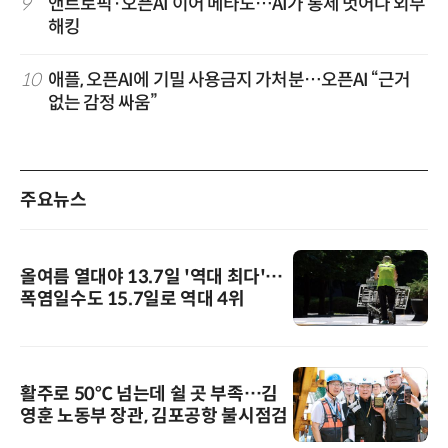
9
앤트로픽·오픈AI 이어 메타도…AI가 통제 벗어나 외부
해킹
10
애플, 오픈AI에 기밀 사용금지 가처분…오픈AI “근거
없는 감정 싸움”
주요뉴스
올여름 열대야 13.7일 '역대 최다'…
폭염일수도 15.7일로 역대 4위
활주로 50℃ 넘는데 쉴 곳 부족…김
영훈 노동부 장관, 김포공항 불시점검