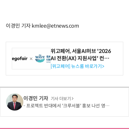
이경민 기자 kmlee@etnews.com
위고페어, 서울AI허브 '2026
AI 전환(AX) 지원사업' 컨소
시엄 선정
[위고페어] 뉴스룸 바로가기>
이경민 기자
기사 더보기
프로젝트 반대에서 '크루서블' 홍보 나선 영풍·MBK, '말바꾸기' 이어 '주주권' 논란