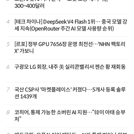
300~400달러
4
[테크 차이나] DeepSeek V4 Flash 1위… 중국 모델 강
세 지속(OpenRouter 주간 AI 모델 사용량 순위)
5
[르포] 정부 GPU 7656장 운영 최전선…'NHN 팩토리
X' 가보니
6
구광모 LG 회장, 내주 美 실리콘밸리서 젠슨 황 재회동
7
국산 CSP사 '마켓플레이스' 커졌다…5개사 등록 솔루
션 1439개
8
코히어, 통제 가능한 소버린 AI 지원…“韓이 아태 승부
처”