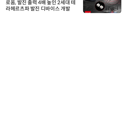
로옴, 발진 출력 4배 높인 2세대 테
라헤르츠파 발진 디바이스 개발