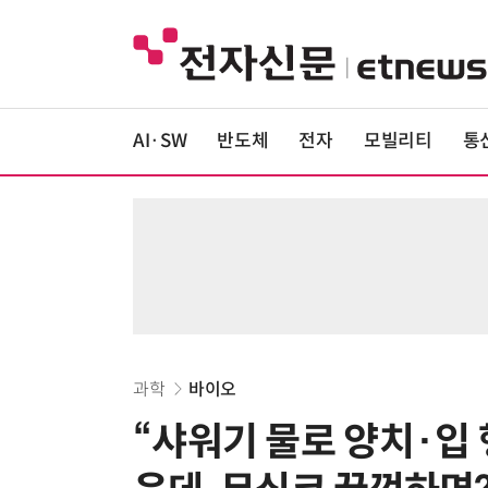
AI·SW
반도체
전자
모빌리티
통
과학
바이오
“샤워기 물로 양치·입