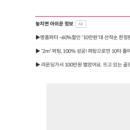
놓치면 아쉬운 정보
AD
▶명품퍼터 ~60%할인 '10만원'대 선착순 한정
▶ '2m' 퍼팅, 100% 성공! 퍼팅으로만 10타 줄
▶ 라운딩가서 100만원 벌었어요. 뜨고 있는 골