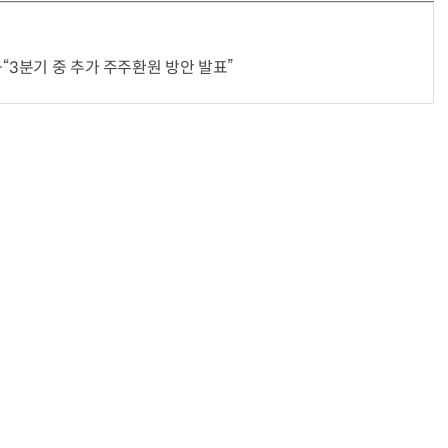
“3분기 중 추가 주주환원 방안 발표”
“계속 쫓아왔다”…도망치던 우크라 민간인 공격한 러 자폭 