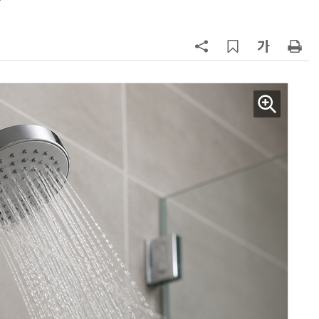
?
칩' 구현
7
[K-과학인재 고등학생 캠프] 반도체
·바이오 실험에 더위도 잊었다…
“내년 2기로 이어집니다”
8
“망막 찍자 심혈관 고위험 판정”…
부, 첨단 의료 AI 임상 확산 지원
9
[르포]아이들이 직접 첨단 전자현미
경 다루며 과학원리 체득...과학체험
제공 '주니어닥터' 현장
10
다누리, 스페이스X 팰컨9 달 충돌 전
후 포착