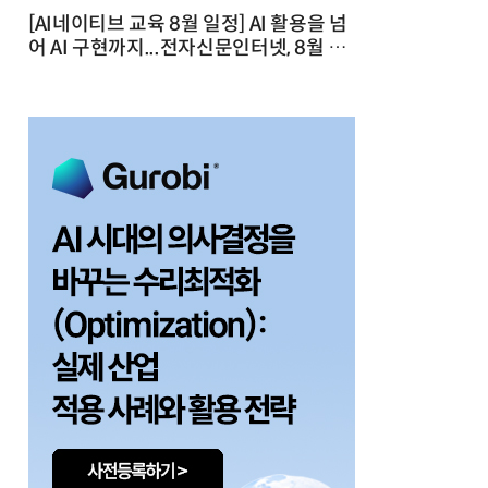
[AI네이티브 교육 8월 일정] AI 활용을 넘
어 AI 구현까지...전자신문인터넷, 8월 실
전 교육·워크숍 개최 발행일 : 2026-07-
23 10:46