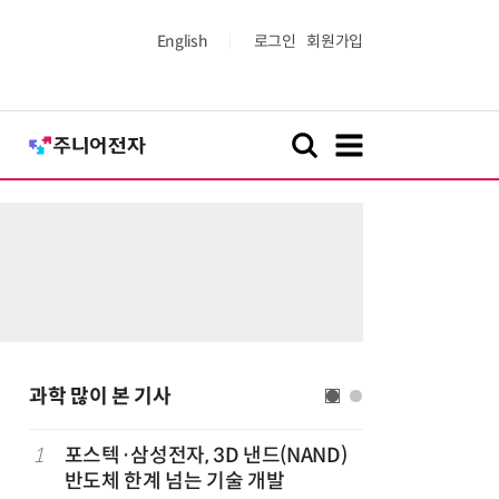
English
로그인
회원가입
과학 많이 본 기사
1
포스텍·삼성전자, 3D 낸드(NAND)
6
KIST,
반도체 한계 넘는 기술 개발
빛 신호 한