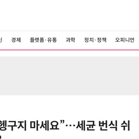
신
경제
플랫폼·유통
과학
정치·정책
오피니언
 헹구지 마세요”…세균 번식 쉬
6
KIST, 기존 반도체 공정으로 전기·
빛 신호 한 번에 읽는 '광반도체 BCI