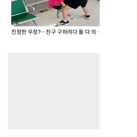
드론
진정한 우정?…친구 구하려다 둘 다 의자 틈에 목이 낀 순간