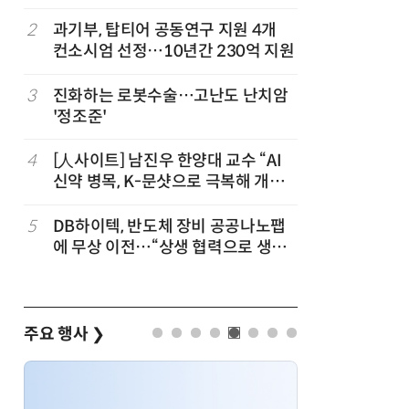
칩' 구현
2
과기부, 탑티어 공동연구 지원 4개
7
[K-과학
컨소시엄 선정…10년간 230억 지원
·바이오 
“내년 2
정
3
진화하는 로봇수술…고난도 난치암
8
“망막 찍
'정조준'
부, 첨단 
4
[人사이트] 남진우 한양대 교수 “AI
9
[르포]아
신약 병목, K-문샷으로 극복해 개발
경 다루며
속도 10배 향상”
제공 '주
5
DB하이텍, 반도체 장비 공공나노팹
10
다누리, 
에 무상 이전…“상생 협력으로 생태
후 포착
계 고도화”
주요 행사
❯