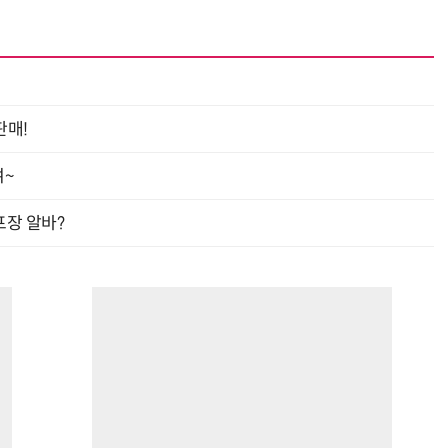
판매!
여~
프장 알바?