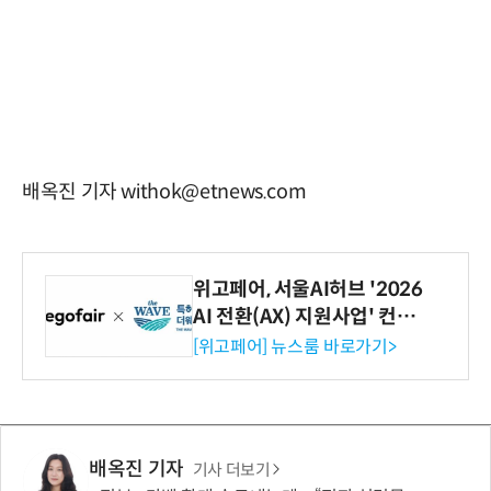
배옥진 기자 withok@etnews.com
위고페어, 서울AI허브 '2026
AI 전환(AX) 지원사업' 컨소
시엄 선정
[위고페어] 뉴스룸 바로가기>
배옥진 기자
기사 더보기