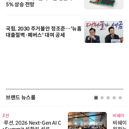
5% 상승 전망
국힘, 2030 주거불안 정조준…'뉴홈
대출절벽·폐버스' 대여 공세
브랜드 뉴스룸
비쉐이
비쉐이, 모든 주요 리모컨 코드 지