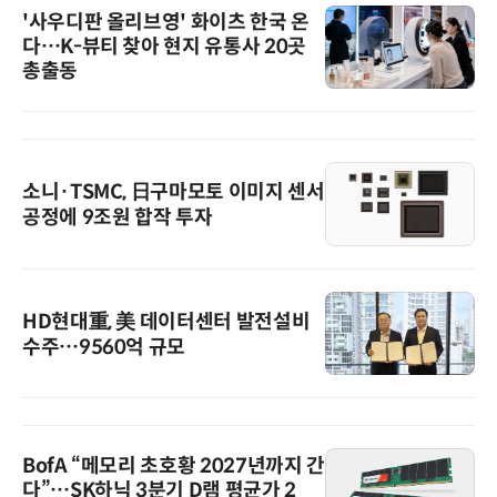
'사우디판 올리브영' 화이츠 한국 온
다…K-뷰티 찾아 현지 유통사 20곳
총출동
소니·TSMC, 日구마모토 이미지 센서
공정에 9조원 합작 투자
HD현대重, 美 데이터센터 발전설비
수주…9560억 규모
BofA “메모리 초호황 2027년까지 간
다”…SK하닉 3분기 D램 평균가 2