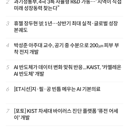
2
과기정통부, 4극 3특 자율형 R&D 가동…“지역이 직접
미래 성장동력 찾는다”
3
휴젤 장두현 號 1년…상반기 최대 실적·글로벌 성장
본궤도
4
박성준 아주대 교수, 공기 중 수분으로 200㎛ 피부 부
착 전지 개발
5
AI 반도체가 데이터 변화 맞춰 반응...KAIST, '카멜레온
AI 반도체' 개발
6
[ET시선]지·필·공 빈틈 메우는 AI 기본의료
7
[포토] KIST 차세대 바이러스 진단 플랫폼 '퓨전 어세
이' 개발