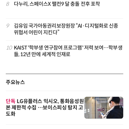
8
다누리, 스페이스X 팰컨9 달 충돌 전후 포착
9
김유임 국가아동권리보장원장 “AI·디지털화로 신종
위협서 어린이 지킨다”
10
KAIST '학부생 연구참여 프로그램' 저력 보여…학부생
들, 12년 만에 세계적 인재로
주요뉴스
단독
LG유플러스 익시오, 통화음성원
본 제한적 수집 …보이스피싱 탐지 고
도화