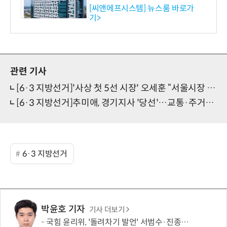
RP 공급
[씨앤에프시스템] 뉴스룸 바로가
기>
관련 기사
[6·3 지방선거]'사상 첫 5선 시장' 오세훈 “서울시장 승리 개인 아닌 시민들의 승리”
[6·3 지방선거]추미애, 경기지사 '당선'…교통·주거·일자리·균형발전 과제 제시
6·3 지방선거
박윤호 기자
기사 더보기
국힘 윤리위, '돌려차기 발언' 서범수·진종오 징계 절차 개시