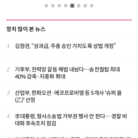
정치 많이 본 뉴스
1
김정관, “성과급, 주총 승인 거치도록 상법 개정”
2
기후부, 전력망 갈등 해법 내놨다…송전철탑 최대
40% 감축·지중화 확대
3
산업부, 한화오션·에코프로비엠 등 5개사 '슈퍼 을
(乙)' 선정
4
李대통령, 형사소송법 거부권 행사 안 한다… 경찰 비
대화 후속조치 점검