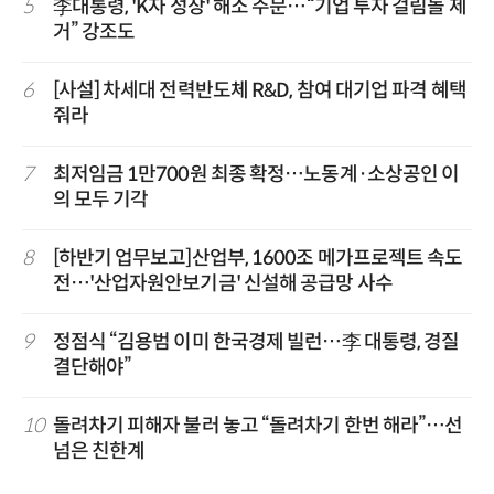
5
李대통령, 'K자 성장' 해소 주문…“기업 투자 걸림돌 제
거” 강조도
6
[사설] 차세대 전력반도체 R&D, 참여 대기업 파격 혜택
줘라
7
최저임금 1만700원 최종 확정…노동계·소상공인 이
의 모두 기각
8
[하반기 업무보고]산업부, 1600조 메가프로젝트 속도
전…'산업자원안보기금' 신설해 공급망 사수
9
정점식 “김용범 이미 한국경제 빌런…李 대통령, 경질
결단해야”
10
돌려차기 피해자 불러 놓고 “돌려차기 한번 해라”…선
넘은 친한계