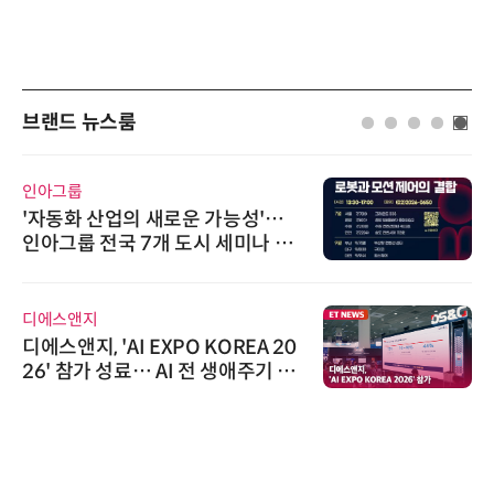
브랜드 뉴스룸
인아그룹
'자동화 산업의 새로운 가능성'…
인아그룹 전국 7개 도시 세미나 페
어 개최
디에스앤지
디에스앤지, 'AI EXPO KOREA 20
26' 참가 성료… AI 전 생애주기 아
우르는 통합 솔루션 선봬