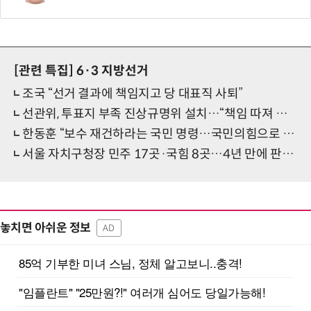
[관련 특집]
6·3 지방선거
조국 “선거 결과에 책임지고 당 대표직 사퇴”
선관위, 투표지 부족 진상규명위 설치…“책임 따져 결과 밝히겠다”
한동훈 “보수 재건하라는 국민 명령…국민의힘으로 돌아갈 것”
서울 자치구청장 민주 17곳·국힘 8곳…4년 만에 판세 정반대로
놓치면 아쉬운 정보
AD