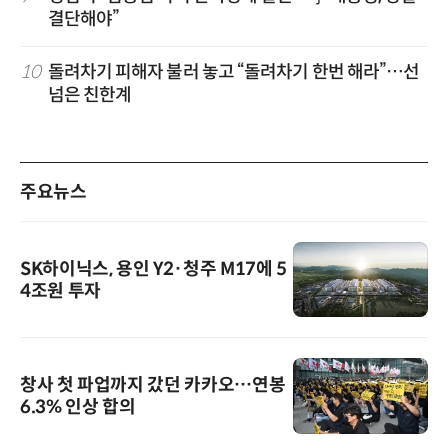
결단해야”
10
돌려차기 피해자 불러 놓고 “돌려차기 한번 해라”…선
넘은 친한계
주요뉴스
SK하이닉스, 용인 Y2·청주 M17에 5
4조원 투자
창사 첫 파업까지 갔던 카카오…연봉
6.3% 인상 합의