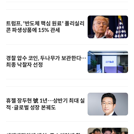
트럼프, '반도체 핵심 원료' 폴리실리
콘 파생상품에 15% 관세
경찰 압수 코인, 두나무가 보관한다…
최종 낙찰자 선정
휴젤 장두현 號 1년…상반기 최대 실
적·글로벌 성장 본궤도