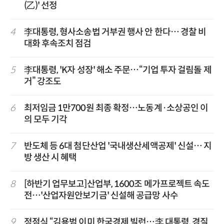
(乙)' 선정
4
李대통령, 형사소송법 거부권 행사 안 한다… 경찰 비
대화 후속조치 점검
5
李대통령, 'K자 성장' 해소 주문…“기업 투자 걸림돌 제
거” 강조도
6
최저임금 1만700원 최종 확정…노동계·소상공인 이
의 모두 기각
7
반도체 등 6대 첨단산업 '국내생산세액공제' 신설… 지
방 생산 시 혜택
8
[하반기 업무보고]산업부, 1600조 메가프로젝트 속도
전…'산업자원안보기금' 신설해 공급망 사수
9
정점식 “김용범 이미 한국경제 빌런…李 대통령, 경질