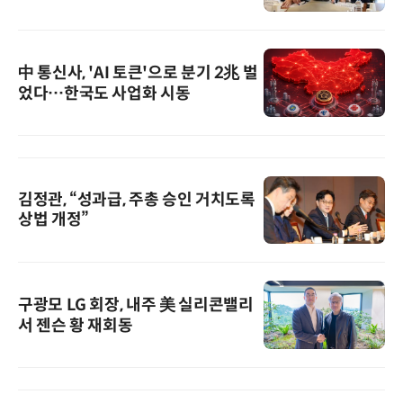
中 통신사, 'AI 토큰'으로 분기 2兆 벌
었다…한국도 사업화 시동
김정관, “성과급, 주총 승인 거치도록
상법 개정”
구광모 LG 회장, 내주 美 실리콘밸리
서 젠슨 황 재회동