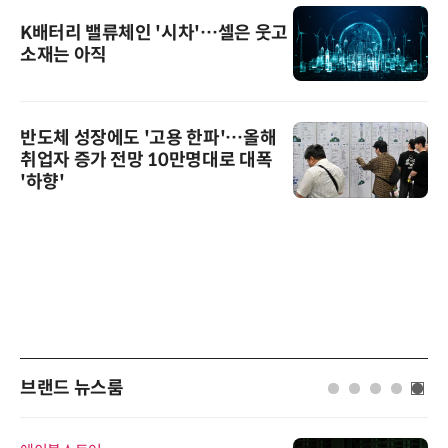
K배터리 밸류체인 '시차'…셀은 웃고
소재는 아직
반도체 성장에도 '고용 한파'…올해
취업자 증가 전망 10만명대로 대폭
'하향'
브랜드 뉴스룸