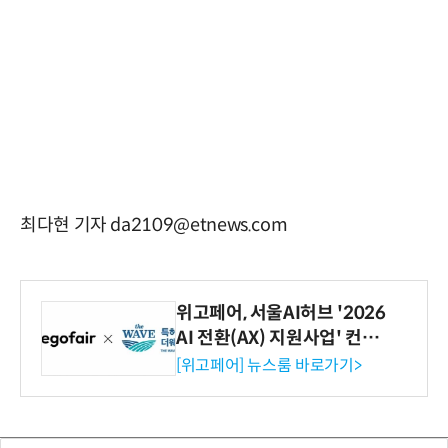
최다현 기자 da2109@etnews.com
위고페어, 서울AI허브 '2026
AI 전환(AX) 지원사업' 컨소
시엄 선정
[위고페어] 뉴스룸 바로가기>