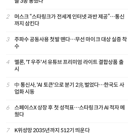
블 3종 통했다
2
머스크 “스타링크가 전세계 인터넷 과반 제공”…통신
까지 삼킨다
3
주파수 공동사용 첫발 뗀다…무선 마이크 대상 실증 착
수
4
멜론, 'T 우주'서 유튜브 프리미엄 라이트 결합상품 출
시
5
中 통신사, 'AI 토큰'으로 분기 2兆 벌었다…한국도 사
업화 시동
6
스페이스X 상장 후 첫 성적표…스타링크가 AI 적자 메
웠다
7
K위성망 2035년까지 512기 띄운다