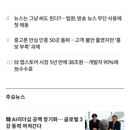
8
뉴스는 그냥 써도 된다?…법원, 방송 뉴스 무단 사용에
첫 제동
9
중고폰 안심 인증 50곳 돌파…고객 불안 줄였지만 '홍
보 부족' 과제
10
韓 앱스토어 시장 5년 만에 38조원…개발자 90%에
無수수료
주요뉴스
韓 AI리더십 공백 장기화… 글로벌 3
강 동력 꺼져간다