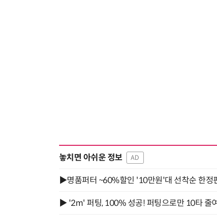
놓치면 아쉬운 정보
AD
▶명품퍼터 ~60%할인 '10만원'대 선착순 한정
▶ '2m' 퍼팅, 100% 성공! 퍼팅으로만 10타 줄