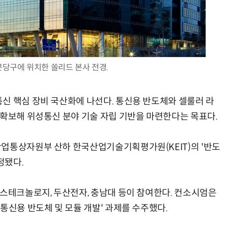
AI Native Enterprise를 지원하는 AI Ready Data 플랫폼 활용 전략
AI 시대의 옵저버빌리티: GPU·LLM 모니터링부터 AI 기반 장애 대응까지
분당구에 위치한 쏠리드 본사 전경.
신 핵심 장비 국산화에 나선다. 통신용 반도체와 셀룰러 라
 확보해 위성통신 분야 기술 자립 기반을 마련한다는 목표다.
업통상자원부 산하 한국산업기술기획평가원(KEIT)의 '반도
정됐다.
이스테크놀로지, 두산전자, 충남대 등이 참여한다. 컨소시엄은
통신용 반도체 및 모듈 개발' 과제를 수주했다.