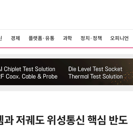
신
경제
플랫폼·유통
과학
정치·정책
오피니언
템과 저궤도 위성통신 핵심 반도
6
중고폰 안심 인증 50곳 돌파…고객
불안 줄였지만 '홍보 부족' 과제