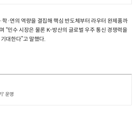
·학·연의 역량을 결집해 핵심 반도체부터 라우터 완제품까
며 “민수 시장은 물론 K-방산의 글로벌 우주 통신 경쟁력을
“계속 쫓아왔다”…도망치던 우크라 민간인 공격한 러 자폭 드론
진정한 우정?…친구 구하려다 둘 다 의자 틈에 목이 낀
 기대한다”고 말했다.
기' 운영