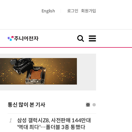
English
로그인
회원가입
통신 많이 본 기사
1
삼성 갤럭시Z8, 사전판매 144만대
6
중고폰 안
'역대 최다'…폴더블 3종 통했다
불안 줄였