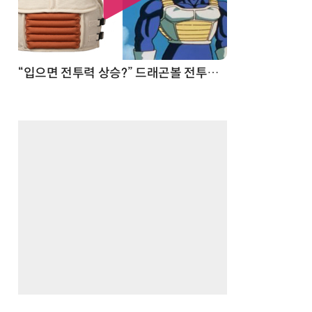
 순간
“입으면 전투력 상승?” 드래곤볼 전투복 닮은 중량조끼