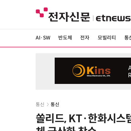
AI·SW
반도체
전자
모빌리티
통
통신
통신
쏠리드, KT·한화시스