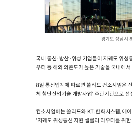
경기도 성남시 
국내 통신·방산·위성 기업들이 저궤도 위성통
우터 등 해외 의존도가 높은 기술을 국내에서
8일 통신업계에 따르면 쏠리드 컨소시엄은 산
체 첨단산업기술 개발사업' 주관기관으로 선
컨소시엄에는 쏠리드와 KT, 한화시스템, 에
'저궤도 위성통신 지원 셀룰러 라우터를 위한 