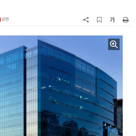
7
韓 앱스토어 시장 5년 만에 38조
원…개발자 90%에 無수수료
8면
8
LGU+, AIDC에 2조 투자…“외부 조
달 없이 단계적 확장”
9
국산 AI 반도체로 피지컬 AI 실증…
올해 600억 투입
10
SKT, 2분기 영업익 67%↑…AIDC
매출 2배 늘어