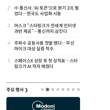
2
中 통신사, 'AI 토큰'으로 분기 2兆 벌
7
韓 앱스토
었다…한국도 사업화 시동
원…개발
3
머스크 “스타링크가 전세계 인터넷
8
LGU+, 
과반 제공”…통신까지 삼킨다
달 없이 
4
주파수 공동사용 첫발 뗀다…무선
9
국산 AI
마이크 대상 실증 착수
올해 60
5
스페이스X 상장 후 첫 성적표…스타
10
SKT, 2
링크가 AI 적자 메웠다
매출 2배
주요 행사
❯