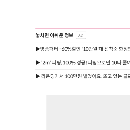
놓치면 아쉬운 정보
AD
▶명품퍼터 ~60%할인 '10만원'대 선착순 한정
▶ '2m' 퍼팅, 100% 성공! 퍼팅으로만 10타 줄
▶ 라운딩가서 100만원 벌었어요. 뜨고 있는 골