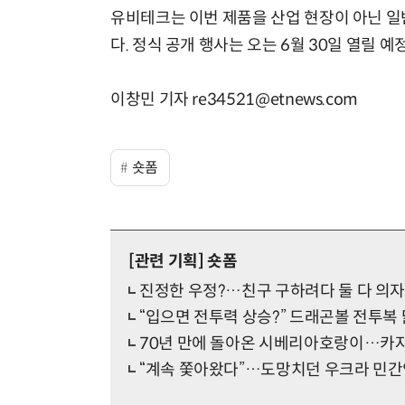
유비테크는 이번 제품을 산업 현장이 아닌 
다. 정식 공개 행사는 오는 6월 30일 열릴
이창민 기자 re34521@etnews.com
숏폼
[관련 기획]
숏폼
진정한 우정?…친구 구하려다 둘 다 의자
“입으면 전투력 상승?” 드래곤볼 전투복
70년 만에 돌아온 시베리아호랑이…카
“계속 쫓아왔다”…도망치던 우크라 민간