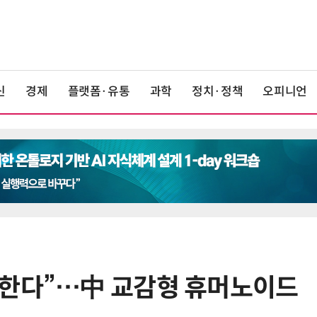
신
경제
플랫폼·유통
과학
정치·정책
오피니언
억한다”…中 교감형 휴머노이드
6
“미국에서 아기 낳아도 시민권 안준
다”… 트럼프, 원정출산 정조준