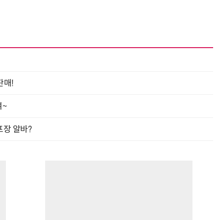
판매!
여~
프장 알바?