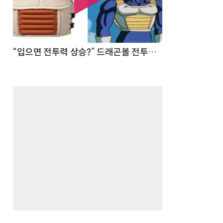
 순간
“입으면 전투력 상승?” 드래곤볼 전투복 닮은 중량조끼