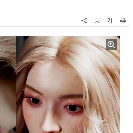
7
“혈당·혈압에 독”…살 안찐다고 듬
뿍 뿌려먹던 '이 매운소스'는?
8
35년 전 아기 납치한 가정부…친자
식처럼 키워서? '징역 3년' 논란
9
“통째로 먹으면 1860㎉”…'버터 먹
방', 심혈관 건강에 최악
10
“균열 가능성 확인” 美, '보잉 737 맥
스' 471대 점검 명령…한국 노선은
괜찮나?