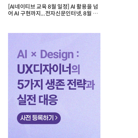
[AI네이티브 교육 8월 일정] AI 활용을 넘
어 AI 구현까지...전자신문인터넷, 8월 실
전 교육·워크숍 개최 발행일 : 2026-07-
23 10:46