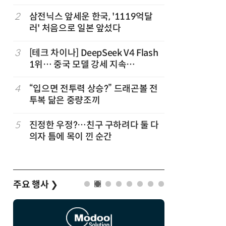
2
삼전닉스 앞세운 한국, '1119억달
7
“혈당·혈
러' 처음으로 일본 앞섰다
뿍 뿌려먹
3
[테크 차이나] DeepSeek V4 Flash
8
35년 전
1위… 중국 모델 강세 지속
식처럼 키
(OpenRouter 주간 AI 모델 사용량
순위)
4
“입으면 전투력 상승?” 드래곤볼 전
9
“통째로 
투복 닮은 중량조끼
방', 심
5
진정한 우정?…친구 구하려다 둘 다
10
“균열 가능
의자 틈에 목이 낀 순간
스' 47
괜찮나?
주요 행사
❯