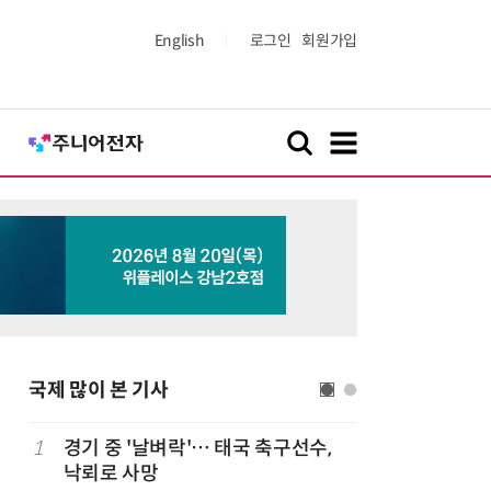
English
로그인
회원가입
국제 많이 본 기사
1
경기 중 '날벼락'… 태국 축구선수,
6
“미국에서
낙뢰로 사망
다”… 트