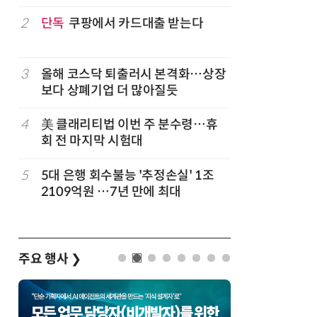
구성
럽
2
단독
쿠팡에서 카드대출 받는다
7
'게이밍위
서 TV·모
3
올해 코스닥 퇴출러시 본격화…상장
8
LG 엑사
보다 상폐기업 더 많아질듯
대기업과 
4
美 클래리티법 이번 주 분수령…휴
9
500조 
회 전 마지막 시험대
테크…AI
5
5대 은행 회수불능 '추정손실' 1조
10
코스피 급
2109억원 …7년 만에 최대
주요 행사
❯