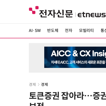
AI·SW
반도체
전자
모빌리티
통
경제
경제
토큰증권 잡아라…증권