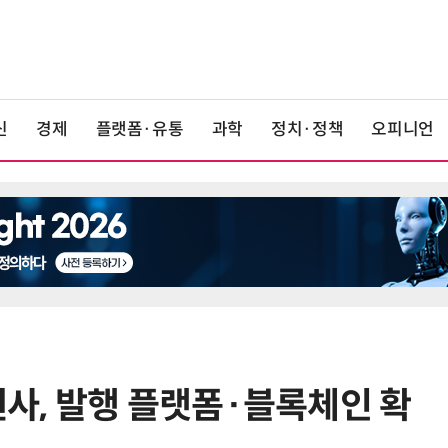
신
경제
플랫폼·유통
과학
정치·정책
오피니언
사, 발행 플랫폼·블록체인 확
6
단독
보험 소비자 개인정보 유출 막
는다…'보험·GA 정보보호 협의체'