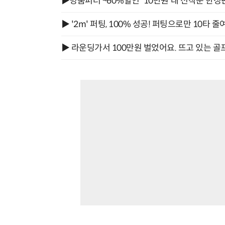
▶명품퍼터 ~60%할인 '10만원'대 선착순 한정
▶ '2m' 퍼팅, 100% 성공! 퍼팅으로만 10타 줄
▶ 라운딩가서 100만원 벌었어요. 뜨고 있는 골