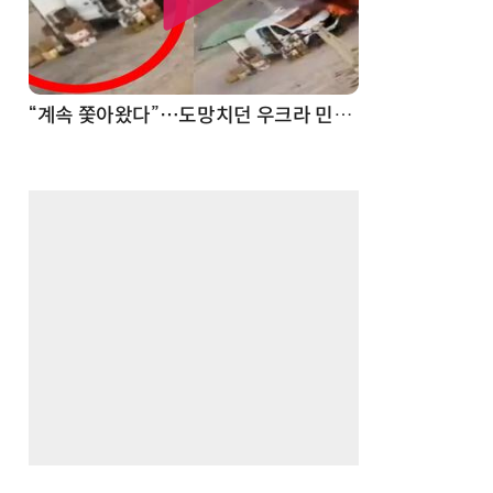
“계속 쫓아왔다”…도망치던 우크라 민간인 공격한 러 자폭 드론