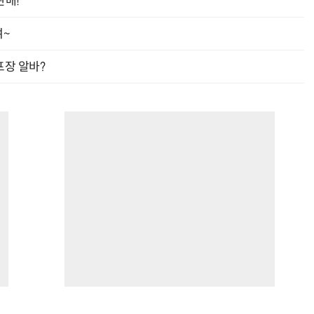
판매!
여~
프장 알바?