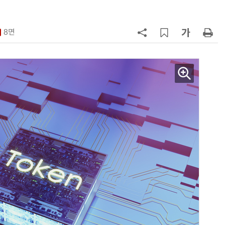
구성
7
'게이밍위크' 삼성전자-LG전자 유
서 TV·모니터 '大戰'
8면
8
LG 엑사원, 中企 제조현장 '전파'…
대기업과 협력사 AI 상생 시동
9
500조 퇴직연금 시장 노리는 RA 핀
테크…AI 연금운용 경쟁 본격화
10
코스피 급등에 매수 사이드카 발동