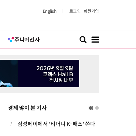
English
로그인
회원가입
경제 많이 본 기사
1
삼성페이에서 '티머니 K-패스' 쓴다
6
단독
보험
는다…'보