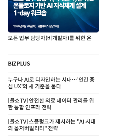
모든 업무 담당자(비개발자)를 위한 온톨로지 기반 AI 지식체계 설계 1-day 워크숍
BIZPLUS
누구나 AI로 디자인하는 시대…'인간 중
심 UX'의 새 기준을 묻다
[올쇼TV] 안전한 의료 데이터 관리를 위
한 통합 인프라 전략
[올쇼TV] 스플렁크가 제시하는 "AI 시대
의 옵저버빌리티" 전략