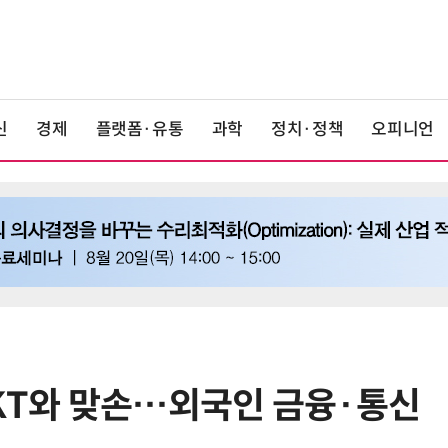
신
경제
플랫폼·유통
과학
정치·정책
오피니언
·KT와 맞손…외국인 금융·통신
6
단독
보험 소비자 개인정보 유출 막
는다…'보험·GA 정보보호 협의체'