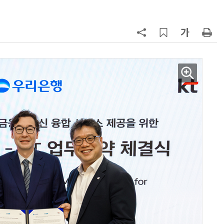
구성
7
'게이밍위크' 삼성전자-LG전자 유
서 TV·모니터 '大戰'
8
500조 퇴직연금 시장 노리는 RA 핀
테크…AI 연금운용 경쟁 본격화
9
LG 엑사원, 中企 제조현장 '전파'…
대기업과 협력사 AI 상생 시동
10
코스피 급등에 매수 사이드카 발동