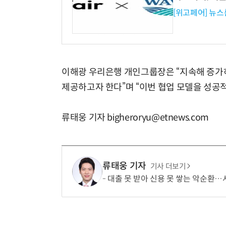
[위고페어] 뉴스
이해광 우리은행 개인그룹장은 “지속해 증가
제공하고자 한다”며 “이번 협업 모델을 성공
류태웅 기자 bigheroryu@etnews.com
류태웅 기자
기사 더보기
대출 못 받아 신용 못 쌓는 악순환