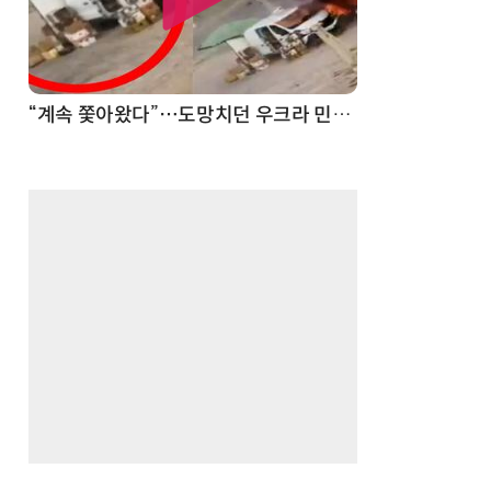
“계속 쫓아왔다”…도망치던 우크라 민간인 공격한 러 자폭 드론