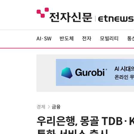
AI·SW
반도체
전자
모빌리티
통
경제
금융
우리은행, 몽골 TDB