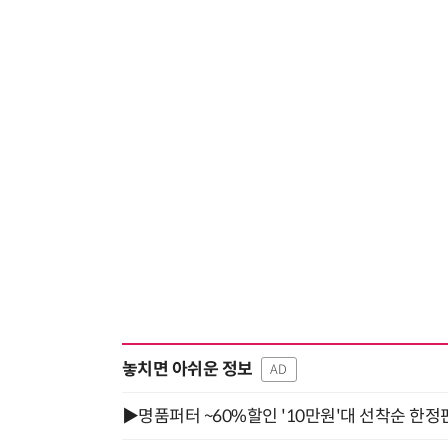
놓치면 아쉬운 정보
AD
▶명품퍼터 ~60%할인 '10만원'대 선착순 한정