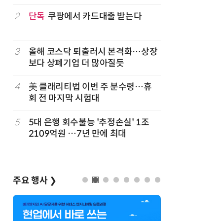
구성
럽
2
단독
쿠팡에서 카드대출 받는다
7
'게이밍위
서 TV·모
3
올해 코스닥 퇴출러시 본격화…상장
8
500조 
보다 상폐기업 더 많아질듯
테크…AI
4
美 클래리티법 이번 주 분수령…휴
9
LG 엑사
회 전 마지막 시험대
대기업과 
5
5대 은행 회수불능 '추정손실' 1조
10
코스피 급
2109억원 …7년 만에 최대
주요 행사
❯