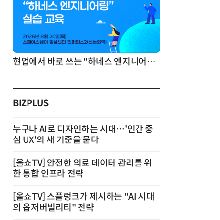
기반 정리·리서치·보고 자동화
현업에서 바로 쓰는 "하네스 엔지니어링" 실습 교육
BIZPLUS
누구나 AI로 디자인하는 시대…'인간 중
심 UX'의 새 기준을 묻다
[올쇼TV] 안전한 의료 데이터 관리를 위
한 통합 인프라 전략
[올쇼TV] 스플렁크가 제시하는 "AI 시대
의 옵저버빌리티" 전략