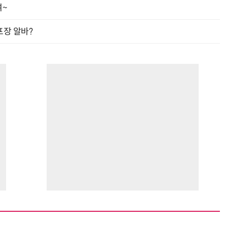
여~
프장 알바?