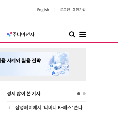
English
로그인
회원가입
경제 많이 본 기사
1
삼성페이에서 '티머니 K-패스' 쓴다
6
단독
보험
는다…'보