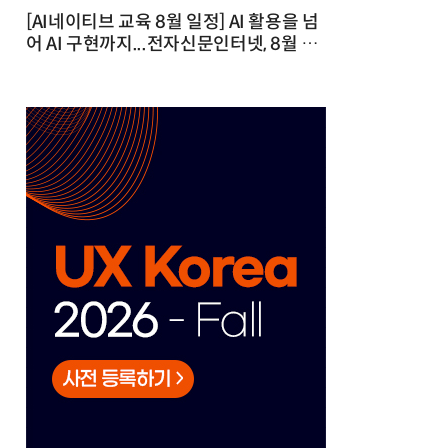
[AI네이티브 교육 8월 일정] AI 활용을 넘
어 AI 구현까지...전자신문인터넷, 8월 실
전 교육·워크숍 개최 발행일 : 2026-07-
23 10:46