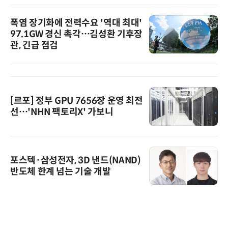
폭염 장기화에 전력수요 '역대 최대'
97.1GW 경신 촉각…김성환 기후장
관, 긴급 점검
[르포] 정부 GPU 7656장 운영 최전
선…'NHN 팩토리X' 가보니
포스텍·삼성전자, 3D 낸드(NAND)
반도체 한계 넘는 기술 개발