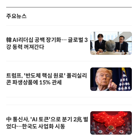
주요뉴스
韓 AI리더십 공백 장기화… 글로벌 3
강 동력 꺼져간다
트럼프, '반도체 핵심 원료' 폴리실리
콘 파생상품에 15% 관세
中 통신사, 'AI 토큰'으로 분기 2兆 벌
었다…한국도 사업화 시동