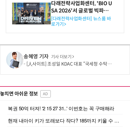
다래전략사업화센터, 'BIO U
SA 2026'서 글로벌 빅파마
와의 비즈니스 미팅 지원…K
[다래전략사업화센터] 뉴스룸 바
로가기>
-바이오 해외 진출 교두보 확
보
송혜영 기자
기사 더보기
[人사이트] 조성일 KDAC 대표 “국세청 수탁은 시작…공공 가상자산 표준 만들겠다”
놓치면 아쉬운 정보
AD