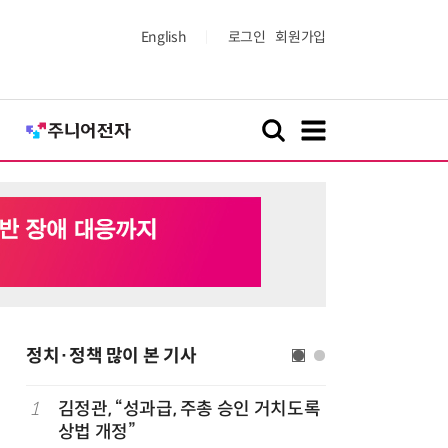
English
로그인
회원가입
정치·정책 많이 본 기사
1
김정관, “성과급, 주총 승인 거치도록
6
정점식 “
상법 개정”
런…李 대