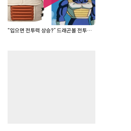
 순간
“입으면 전투력 상승?” 드래곤볼 전투복 닮은 중량조끼