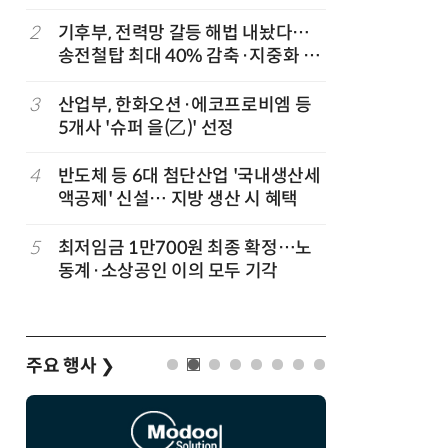
2
기후부, 전력망 갈등 해법 내놨다…
7
[하반기 
송전철탑 최대 40% 감축·지중화 확
메가프로
대
보기금' 
3
산업부, 한화오션·에코프로비엠 등
8
돌려차기 
5개사 '슈퍼 을(乙)' 선정
기 한번 
4
반도체 등 6대 첨단산업 '국내생산세
9
성균관대
액공제' 신설… 지방 생산 시 혜택
수, 차세
적 출판사
5
최저임금 1만700원 최종 확정…노
10
국힘, 李
동계·소상공인 이의 모두 기각
다' 발언
주요 행사
❯