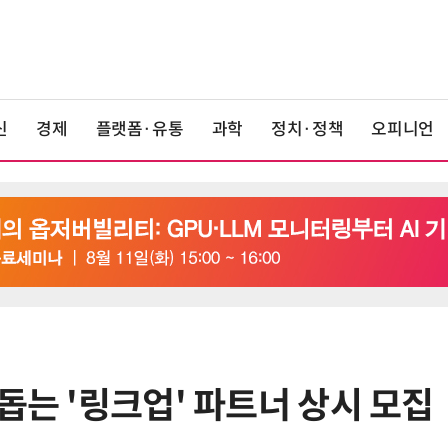
신
경제
플랫폼·유통
과학
정치·정책
오피니언
돕는 '링크업' 파트너 상시 모집
6
정점식 “김용범 이미 한국경제 빌
런…李 대통령, 경질 결단해야”