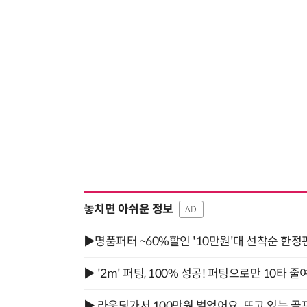
놓치면 아쉬운 정보
AD
▶명품퍼터 ~60%할인 '10만원'대 선착순 한정
▶ '2m' 퍼팅, 100% 성공! 퍼팅으로만 10타 줄
▶ 라운딩가서 100만원 벌었어요. 뜨고 있는 골