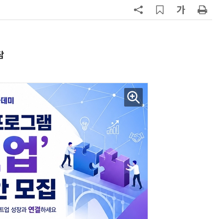
7
[하반기 업무보고]산업부, 1600조
메가프로젝트 속도전…'산업자원안
보기금' 신설해 공급망 사수
8
돌려차기 피해자 불러 놓고 “돌려차
담
기 한번 해라”…선 넘은 친한계
9
성균관대 김기강 센터장·이영희 교
수, 차세대 반도체 분야 전문서 세계
적 출판사서 발간
10
국힘, 李 대통령 '형소법 안 읽어봤
다' 발언 공세…“역대급 망언”