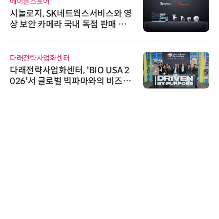
토어
와이즈스톤
, SK네트웍스서비스와 영
와이즈스톤,
카메라 국내 독점 판매 파
수집 데이터
체결
수여
사업화센터
인아그룹
업화센터, 'BIO USA 2
'자동화 산
 글로벌 빅파마와의 비즈니
인아그룹 전
 지원…K-바이오 해외 진출
어 개최
확보
로옴세미컨덕
로옴, 발진 
라헤르츠파 