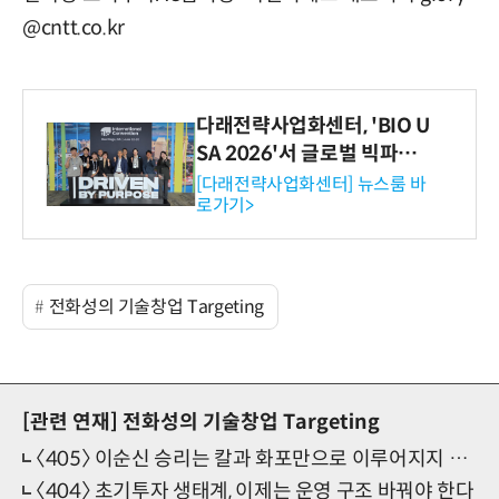
@cntt.co.kr
다래전략사업화센터, 'BIO U
SA 2026'서 글로벌 빅파마
와의 비즈니스 미팅 지원…K
[다래전략사업화센터] 뉴스룸 바
로가기>
-바이오 해외 진출 교두보 확
보
전화성의 기술창업 Targeting
[관련 연재]
전화성의 기술창업 Targeting
〈405〉 이순신 승리는 칼과 화포만으로 이루어지지 않았다
〈404〉 초기투자 생태계, 이제는 운영 구조 바꿔야 한다