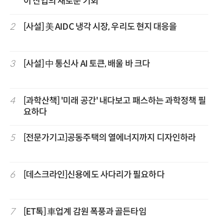
이 산업의 새로운 기회
2
[사설] 美 AIDC 냉각 시장, 우리도 현지 대응을
3
[사설] 中 통신사 AI 토큰, 배울 바 크다
4
[과학산책] '미래 공간' 내다보고 패스하는 과학정책 필
요하다
5
[전문가기고]공동주택의 열에너지까지 디자인하라
6
[데스크라인]신용에도 사다리가 필요하다
7
[ET톡] 車업계 감원 폭풍과 골든타임