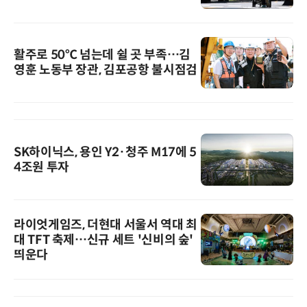
활주로 50℃ 넘는데 쉴 곳 부족…김
영훈 노동부 장관, 김포공항 불시점검
SK하이닉스, 용인 Y2·청주 M17에 5
4조원 투자
라이엇게임즈, 더현대 서울서 역대 최
대 TFT 축제…신규 세트 '신비의 숲'
띄운다