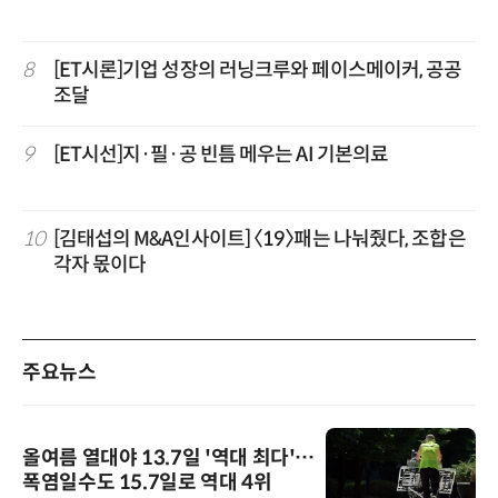
8
[ET시론]기업 성장의 러닝크루와 페이스메이커, 공공
조달
9
[ET시선]지·필·공 빈틈 메우는 AI 기본의료
10
[김태섭의 M&A인사이트] 〈19〉패는 나눠줬다, 조합은
각자 몫이다
주요뉴스
올여름 열대야 13.7일 '역대 최다'…
폭염일수도 15.7일로 역대 4위