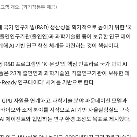
그램 개요. (과기정통부 제공)
 국가 연구개발(R&D) 생산성을 획기적으로 높이기 위한 '국
정부출연연구기관(출연연)과 과학기술원 등이 보유한 연구 데이
AI Native Enterprise를 지원하는 AI Ready Data 플랫폼 활용 전략
AI 시대의 옵저버빌리티: GPU·LLM 모니터링부터 AI 기반 장애 대응까지
해 AI 기반 연구 혁신 체계를 마련하는 것이 핵심이다.
R&D 프로그램인 'K-문샷'의 핵심 인프라로 국가 과학 AI
폼은 23개 출연연과 과학기술원, 직할연구기관이 보유한 데
-Ready 연구데이터' 체계를 기반으로 한다.
 GPU 자원을 연계하고, 과학기술 분야 파운데이션 모델과
. 바이오와 소재 분야를 시작으로 AI 기반 자율실험실도 구축
AI 에이전트와 협업하는 연구 환경 조성도 목표로 제시했다.