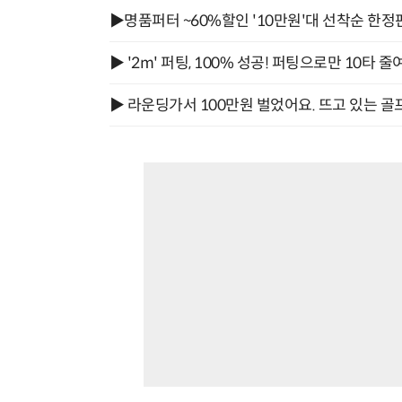
▶명품퍼터 ~60%할인 '10만원'대 선착순 한정
▶ '2m' 퍼팅, 100% 성공! 퍼팅으로만 10타 줄
▶ 라운딩가서 100만원 벌었어요. 뜨고 있는 골