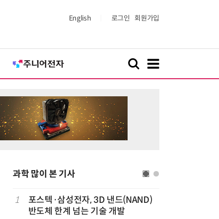
English
로그인
회원가입
과학 많이 본 기사
1
포스텍·삼성전자, 3D 낸드(NAND)
6
KIST,
반도체 한계 넘는 기술 개발
빛 신호 한