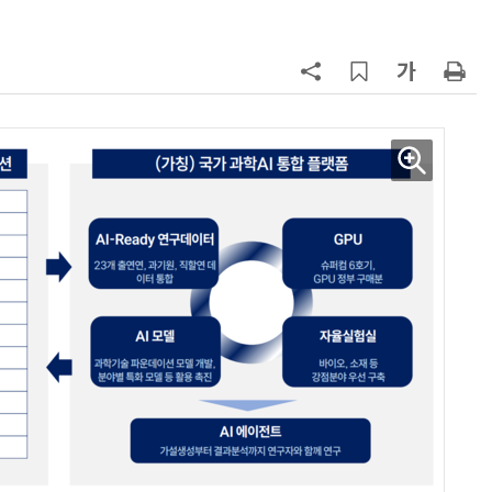
칩' 구현
7
[K-과학인재 고등학생 캠프] 반도체
·바이오 실험에 더위도 잊었다…
“내년 2기로 이어집니다”
8
다누리, 스페이스X 팰컨9 달 충돌 전
후 포착
9
[르포]아이들이 직접 첨단 전자현미
경 다루며 과학원리 체득...과학체험
제공 '주니어닥터' 현장
10
박성준 아주대 교수, 공기 중 수분으
로 200㎛ 피부 부착 전지 개발