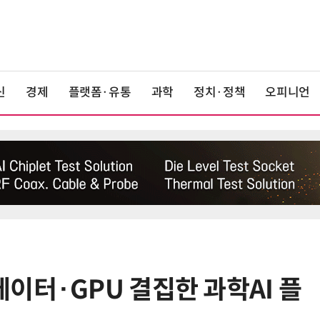
신
경제
플랫폼·유통
과학
정치·정책
오피니언
이터·GPU 결집한 과학AI 플
6
KIST, 기존 반도체 공정으로 전기·
빛 신호 한 번에 읽는 '광반도체 BCI