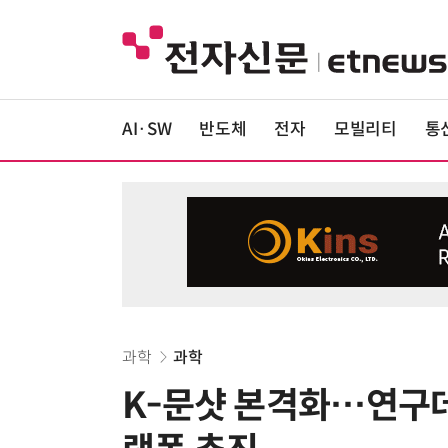
AI·SW
반도체
전자
모빌리티
통
과학
과학
K-문샷 본격화…연구데