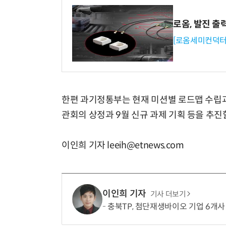
로옴, 발진 출
[로옴세미컨덕터
한편 과기정통부는 현재 미션별 로드맵 수립과
관회의 상정과 9월 신규 과제 기획 등을 추진
이인희 기자 leeih@etnews.com
이인희 기자
기사 더보기
충북TP, 첨단재생바이오 기업 6개사