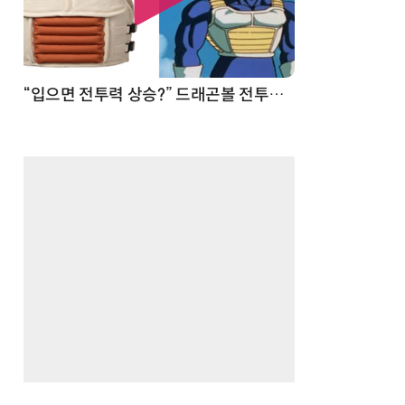
 순간
“입으면 전투력 상승?” 드래곤볼 전투복 닮은 중량조끼