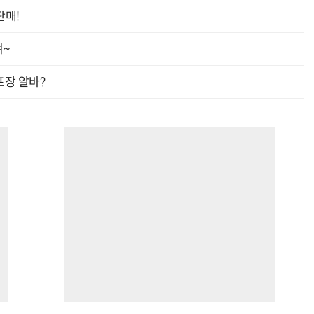
판매!
여~
프장 알바?