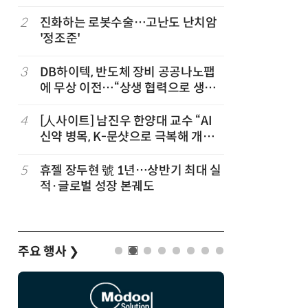
칩' 구현
2
진화하는 로봇수술…고난도 난치암
7
[K-과학
'정조준'
·바이오 
“내년 2
3
DB하이텍, 반도체 장비 공공나노팹
8
다누리, 
에 무상 이전…“상생 협력으로 생태
후 포착
계 고도화”
4
[人사이트] 남진우 한양대 교수 “AI
9
[르포]아
신약 병목, K-문샷으로 극복해 개발
경 다루며
속도 10배 향상”
제공 '주
5
휴젤 장두현 號 1년…상반기 최대 실
10
박성준 아
적·글로벌 성장 본궤도
로 200
주요 행사
❯