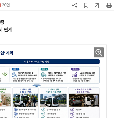
20면
7
소프트피브이·성균관대, 실내용 3
원 구형 태양전지 IEC 국제표준 개
과제 공식 승인
실증
8
국산 CSP사 '마켓플레이스' 커졌
티 연계
다…5개사 등록 솔루션 1439개
9
앤트로픽·오픈AI 이어 메타도…AI
가 통제 벗어나 외부 해킹
10
구광모 LG 회장, 내주 美 실리콘밸리
서 젠슨 황 재회동