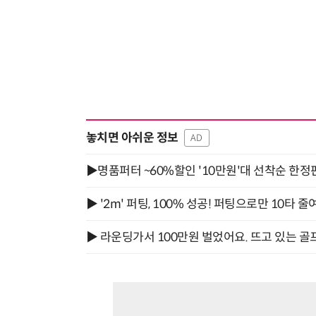
놓치면 아쉬운 정보
AD
▶명품퍼터 ~60%할인 '10만원'대 선착순 한정
▶ '2m' 퍼팅, 100% 성공! 퍼팅으로만 10타 줄
▶ 라운딩가서 100만원 벌었어요. 뜨고 있는 골