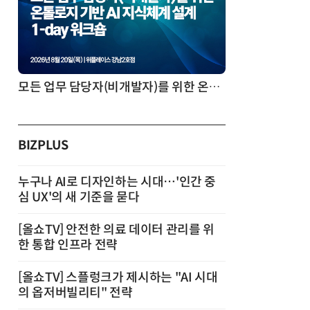
모든 업무 담당자(비개발자)를 위한 온톨로지 기반 AI 지식체계 설계 1-day 워크숍
BIZPLUS
누구나 AI로 디자인하는 시대…'인간 중
심 UX'의 새 기준을 묻다
[올쇼TV] 안전한 의료 데이터 관리를 위
한 통합 인프라 전략
[올쇼TV] 스플렁크가 제시하는 "AI 시대
의 옵저버빌리티" 전략