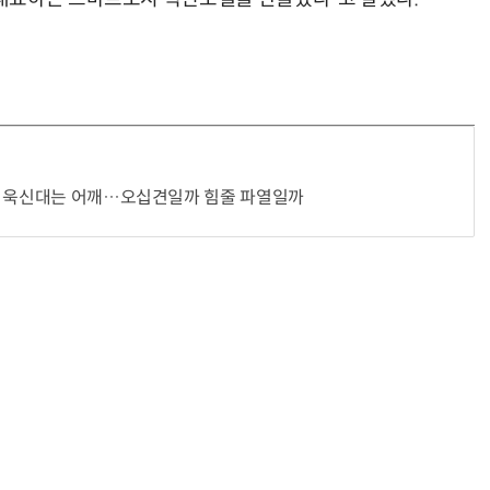
거미줄 쏘고 자동 회수까지…현실판 스파이더맨 웹 슈터
70년 만에 돌아온 시베리아호랑이…카자흐스탄 야생에 풀렸다
다 욱신대는 어깨…오십견일까 힘줄 파열일까