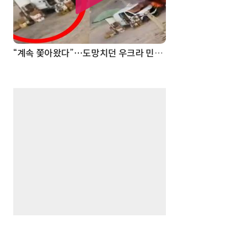
“계속 쫓아왔다”…도망치던 우크라 민간인 공격한 러 자폭 드론