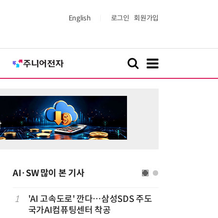
English
로그인
회원가입
AI·SW 많이 본 기사
1
'AI 고속도로' 깐다…삼성SDS 주도
6
美 행정부,
국가AI컴퓨팅센터 착공
보안 테스