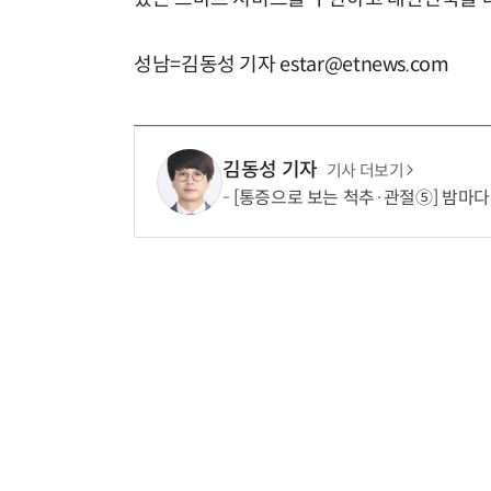
성남=김동성 기자 estar@etnews.com
김동성 기자
기사 더보기
[통증으로 보는 척추·관절⑤] 밤마