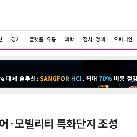
신
경제
플랫폼·유통
과학
정치·정책
오피니언
스케어·모빌리티 특화단지 조성
6
美 행정부, AI 모델 '해킹 등 사이버
보안 테스트' 의무화