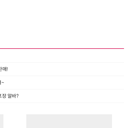
판매!
여~
프장 알바?