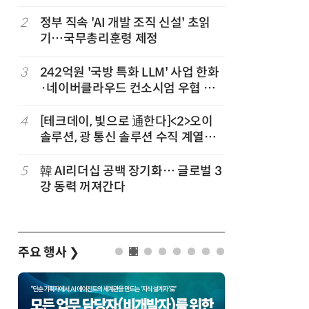
차
2
정부 직속 'AI 개발 조직 신설' 초읽
7
소프트피브
발
기…국무총리훈령 제정
원 구형 
과제 공식
3
242억원 '국방 특화 LLM' 사업 한화
8
국산 CS
·네이버클라우드 컨소시엄 우협 선
다…5개사
정
4
[테크데이, 빛으로 通한다]<2>오이
9
앤트로픽·
솔루션, 광 통신 솔루션 수직 계열
가 통제 
화…'실리콘 포토닉스·CPO 집중 공
략'
5
韓 AI리더십 공백 장기화… 글로벌 3
10
구광모 L
강 동력 꺼져간다
서 젠슨 
주요 행사
❯