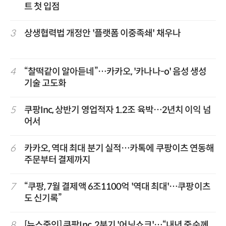
트 첫 입점
3
상생협력법 개정안 '플랫폼 이중족쇄' 채우나
4
“찰떡같이 알아듣네”…카카오, '카나나-o' 음성 생성
기술 고도화
5
쿠팡Inc, 상반기 영업적자 1.2조 육박…2년치 이익 넘
어서
6
카카오, 역대 최대 분기 실적…카톡에 쿠팡이츠 연동해
주문부터 결제까지
7
“쿠팡, 7월 결제액 6조1100억 '역대 최대'…쿠팡이츠
도 신기록”
8
[뉴스줌인] 쿠팡Inc, 2분기 '어닝쇼크'…“내년 중순께