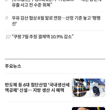
유출 사고 전 수준 회복”
9
우유 감산 협상 8월 말로 연장…산정 기준 놓고 '평행
선'
10
“쿠팡 7월 추정 결제액 10.9% 감소”
주요뉴스
반도체 등 6대 첨단산업 '국내생산세
액공제' 신설… 지방 생산 시 혜택