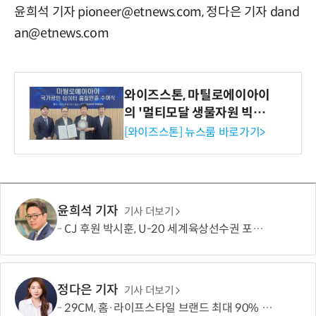
윤희석 기자 pioneer@etnews.com, 정다은 기자 dand
an@etnews.com
와이즈스톤, 마틸로에이아이
의 '멀티모달 생물자원 빅데
이터'에 DQ인증 최고 등급
[와이즈스톤] 뉴스룸 바로가기>
수여
윤희석 기자
기사 더보기
CJ 후원 박시훈, U-20 세계육상선수권 포환던지기 은메달
정다은 기자
기사 더보기
29CM, 홈·라이프스타일 브랜드 최대 90% 할인 '이구홈위크' 실시