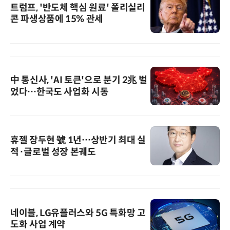
트럼프, '반도체 핵심 원료' 폴리실리
콘 파생상품에 15% 관세
中 통신사, 'AI 토큰'으로 분기 2兆 벌
었다…한국도 사업화 시동
휴젤 장두현 號 1년…상반기 최대 실
적·글로벌 성장 본궤도
네이블, LG유플러스와 5G 특화망 고
도화 사업 계약