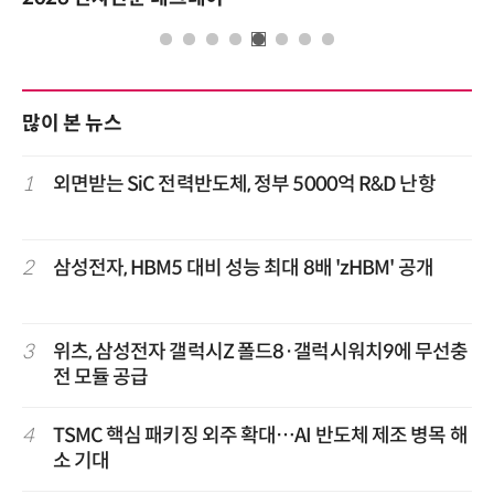
많이 본 뉴스
1
외면받는 SiC 전력반도체, 정부 5000억 R&D 난항
2
삼성전자, HBM5 대비 성능 최대 8배 'zHBM' 공개
3
위츠, 삼성전자 갤럭시Z 폴드8·갤럭시워치9에 무선충
전 모듈 공급
4
TSMC 핵심 패키징 외주 확대…AI 반도체 제조 병목 해
소 기대