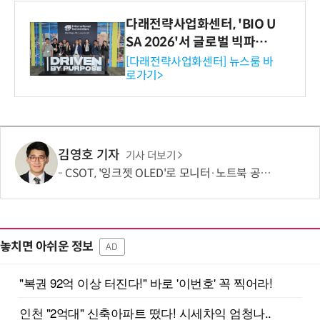
다래전략사업화센터, 'BIO U
SA 2026'서 글로벌 빅파마
와의 비즈니스 미팅 지원…K
[다래전략사업화센터] 뉴스룸 바
로가기>
-바이오 해외 진출 교두보 확
보
김영호 기자
기사 더보기
CSOT, '잉크젯 OLED'로 모니터·노트북 공략 본격화…MSI 모니터 공개
놓치면 아쉬운 정보
AD