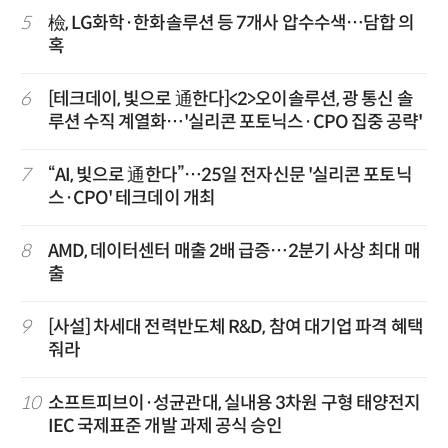
5
檢, LG화학·한화솔루션 등 7개사 압수수색…담합 의
혹
6
[테크데이, 빛으로 通한다]<2>오이솔루션, 광 통신 솔
루션 수직 계열화…'실리콘 포토닉스·CPO 집중 공략'
7
“AI, 빛으로 通한다”…25일 전자신문 '실리콘 포토닉
스·CPO' 테크데이 개최
8
AMD, 데이터센터 매출 2배 급증…2분기 사상 최대 매
출
9
[사설] 차세대 전력반도체 R&D, 참여 대기업 파격 혜택
줘라
10
소프트피브이·성균관대, 실내용 3차원 구형 태양전지
IEC 국제표준 개발 과제 공식 승인