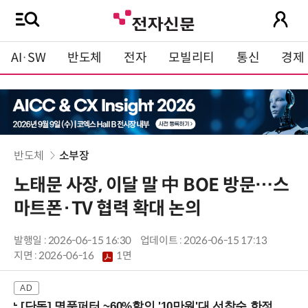
AI·SW
반도체
전자
모빌리티
통신
경제
반도체
소부장
노태문 사장, 이달 말 中 BOE 방문…스
마트폰·TV 협력 확대 논의
발행일 : 2026-06-15 16:30
업데이트 : 2026-06-15 17:13
지면 :
2026-06-16
1면
[단독] 명품퍼터 ~60%할인 '10만원'대 선착순 한정판매!