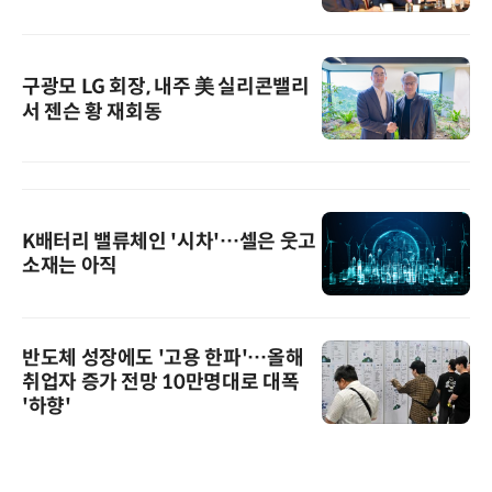
구광모 LG 회장, 내주 美 실리콘밸리
서 젠슨 황 재회동
K배터리 밸류체인 '시차'…셀은 웃고
소재는 아직
반도체 성장에도 '고용 한파'…올해
취업자 증가 전망 10만명대로 대폭
'하향'