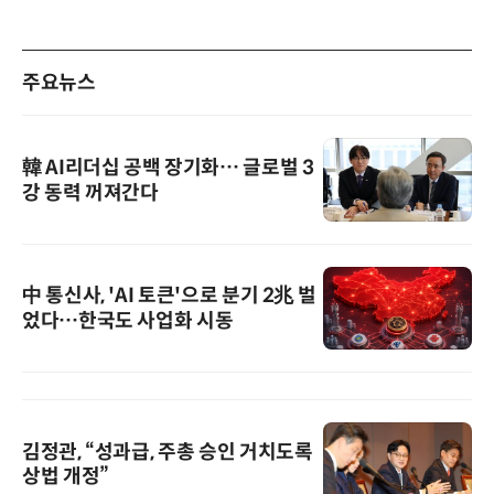
주요뉴스
韓 AI리더십 공백 장기화… 글로벌 3
강 동력 꺼져간다
中 통신사, 'AI 토큰'으로 분기 2兆 벌
었다…한국도 사업화 시동
김정관, “성과급, 주총 승인 거치도록
상법 개정”