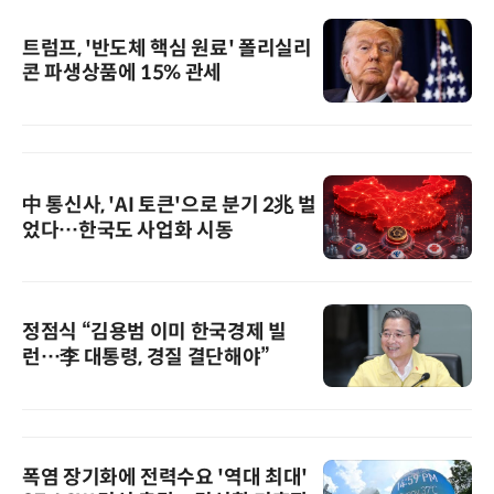
트럼프, '반도체 핵심 원료' 폴리실리
콘 파생상품에 15% 관세
中 통신사, 'AI 토큰'으로 분기 2兆 벌
었다…한국도 사업화 시동
정점식 “김용범 이미 한국경제 빌
런…李 대통령, 경질 결단해야”
폭염 장기화에 전력수요 '역대 최대'