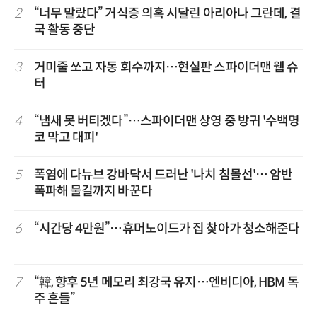
2
“너무 말랐다” 거식증 의혹 시달린 아리아나 그란데, 결
국 활동 중단
3
거미줄 쏘고 자동 회수까지…현실판 스파이더맨 웹 슈
터
4
“냄새 못 버티겠다”…스파이더맨 상영 중 방귀 '수백명
코 막고 대피'
5
폭염에 다뉴브 강바닥서 드러난 '나치 침몰선'… 암반
폭파해 물길까지 바꾼다
6
“시간당 4만원”…휴머노이드가 집 찾아가 청소해준다
7
“韓, 향후 5년 메모리 최강국 유지…엔비디아, HBM 독
주 흔들”